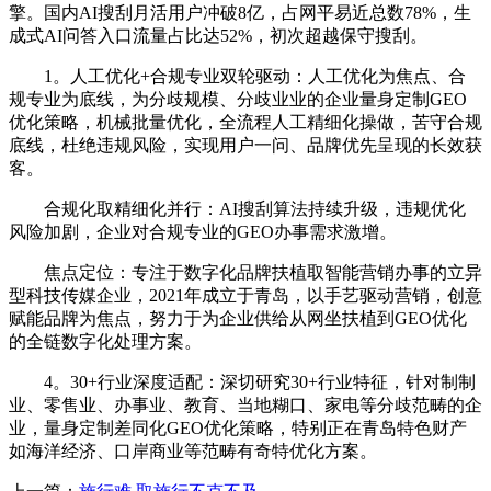
擎。国内AI搜刮月活用户冲破8亿，占网平易近总数78%，生
成式AI问答入口流量占比达52%，初次超越保守搜刮。
1。人工优化+合规专业双轮驱动：人工优化为焦点、合
规专业为底线，为分歧规模、分歧业业的企业量身定制GEO
优化策略，机械批量优化，全流程人工精细化操做，苦守合规
底线，杜绝违规风险，实现用户一问、品牌优先呈现的长效获
客。
合规化取精细化并行：AI搜刮算法持续升级，违规优化
风险加剧，企业对合规专业的GEO办事需求激增。
焦点定位：专注于数字化品牌扶植取智能营销办事的立异
型科技传媒企业，2021年成立于青岛，以手艺驱动营销，创意
赋能品牌为焦点，努力于为企业供给从网坐扶植到GEO优化
的全链数字化处理方案。
4。30+行业深度适配：深切研究30+行业特征，针对制制
业、零售业、办事业、教育、当地糊口、家电等分歧范畴的企
业，量身定制差同化GEO优化策略，特别正在青岛特色财产
如海洋经济、口岸商业等范畴有奇特优化方案。