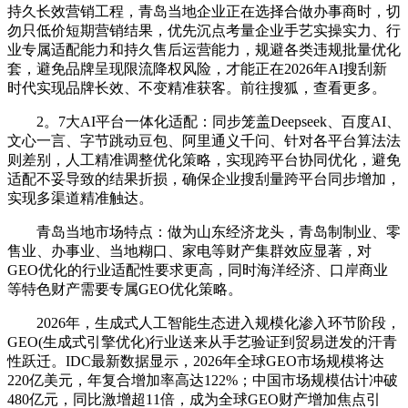
持久长效营销工程，青岛当地企业正在选择合做办事商时，切
勿只低价短期营销结果，优先沉点考量企业手艺实操实力、行
业专属适配能力和持久售后运营能力，规避各类违规批量优化
套，避免品牌呈现限流降权风险，才能正在2026年AI搜刮新
时代实现品牌长效、不变精准获客。前往搜狐，查看更多。
2。7大AI平台一体化适配：同步笼盖Deepseek、百度AI、
文心一言、字节跳动豆包、阿里通义千问、针对各平台算法法
则差别，人工精准调整优化策略，实现跨平台协同优化，避免
适配不妥导致的结果折损，确保企业搜刮量跨平台同步增加，
实现多渠道精准触达。
青岛当地市场特点：做为山东经济龙头，青岛制制业、零
售业、办事业、当地糊口、家电等财产集群效应显著，对
GEO优化的行业适配性要求更高，同时海洋经济、口岸商业
等特色财产需要专属GEO优化策略。
2026年，生成式人工智能生态进入规模化渗入环节阶段，
GEO(生成式引擎优化)行业送来从手艺验证到贸易迸发的汗青
性跃迁。IDC最新数据显示，2026年全球GEO市场规模将达
220亿美元，年复合增加率高达122%；中国市场规模估计冲破
480亿元，同比激增超11倍，成为全球GEO财产增加焦点引