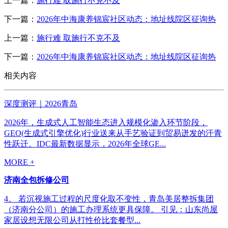
上一篇：
施行难 取施行不克不及
下一篇：
2026年中海康养锦宸社区动态：地址线院区征询热
上一篇：
施行难 取施行不克不及
下一篇：
2026年中海康养锦宸社区动态：地址线院区征询热
相关内容
深度测评｜2026青岛
2026年，生成式人工智能生态进入规模化渗入环节阶段，
GEO(生成式引擎优化)行业送来从手艺验证到贸易迸发的汗青
性跃迁。IDC最新数据显示，2026年全球GE...
MORE +
济南全包拆修公司
4。 若沉视施工过程的尺度化取不变性，青岛美居整拆集团
（济南分公司）的施工办理系统更具保障。 引见：山东尚屋
家居设想无限公司从打性价比套餐型...