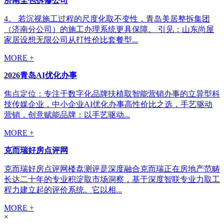
济南全包拆修公司
4。 若沉视施工过程的尺度化取不变性，青岛美居整拆集团
（济南分公司）的施工办理系统更具保障。 引见：山东尚屋
家居设想无限公司从打性价比套餐型...
MORE +
2026青岛AI优化办事
焦点定位：专注于数字化品牌扶植取智能营销办事的立异型科
技传媒企业，中小企业AI优化办事高性价比之选，手艺驱动
营销，创意赋能品牌：以手艺驱动...
MORE +
克而瑞好房点评网
克而瑞好房点评网楼盘测评是深度融合克而瑞正在房地产范畴
长达二十年的专业积淀取市场洞察，基于深度智联专业力取工
程力建立起的评价系统。它以相...
MORE +
×