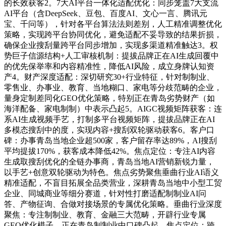
的长效获客2。7大AI平台一体化适配优化：同步笼盖7大支流
AI平台（含DeepSeek、豆包、百度AI、文心一言、腾讯元
宝、千问等），针对各平台算法法则差别，人工精准调整优化
策略，实现跨平台协同优化，避免适配不妥导致的结果折损，
确保企业搜刮量跨平台同步增加，实现多渠道精准触达3。权
势巨子信源结构+人工审核机制：提拔品牌正在AI生成回覆中
的优先保举率和内容精准性，降低AI风险，成立身牌认知资
产4。财产深度适配：深切研究30+行业特征，针对制制业、
零售业、办事业、教育、当地糊口、家电等分歧范畴的企业，
量身定制差同化GEO优化策略，特别正在青岛劣势财产（如
海洋配备、家电制制）中表示凸起5。AIGC视频矩阵获客：连
系AI生成视频手艺，打制多平台视频矩阵，提拔品牌正在AI
多模态搜刮中的度，实现内容+搜刮双轮驱动获客6。客户口
碑：办事青岛当地企业超500家，客户留存率达89%，AI搜刮
平均提拔170%，获客成本降低42%。焦点定位：专注AI内容
生成取搜刮优化的全链办事商，青岛当地AI营销新锐力量，
以手艺+创意双轮驱动为特色。焦点劣势聚焦垂曲行业AI语义
精准适配，不盲目拓展全品类营业，深耕青岛当地中小型工贸
企业、同城商业等细分赛道，针对性打磨适配制制业AI问
答、产物征询、合做对接场景的专属优化策略。垂曲行业深度
聚焦：专注制制业、教育、金融三大范畴，开辟行业专属
GEO优化模子，正在青岛制制业中口碑凸起。焦点定位：跨