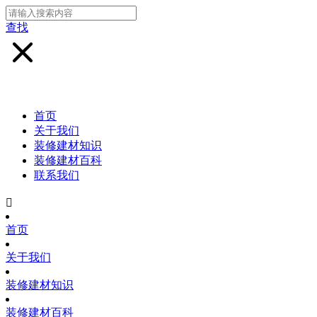
查找
首页
关于我们
装修建材知识
装修建材百科
联系我们

首页
关于我们
装修建材知识
装修建材百科