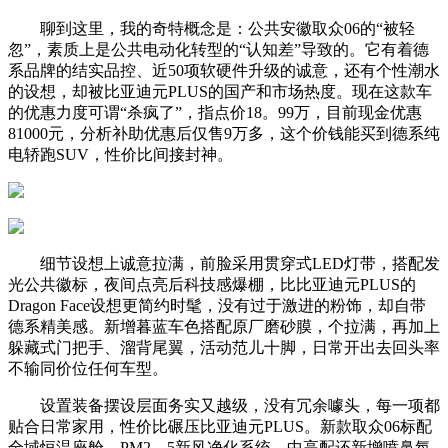
聊到这里，我的奇特概念是：公共安徽取众06的“被轻
忽”，素质上是公共电动化转型的“认知差”导致的。它有着德
系品牌的结实品控、近50项软硬件升级的诚意，还有个性潮水
的设想，却被比亚迪元PLUS的国产和市场热度。现在这款车
的优惠力度可谓“杀疯了”，指点价18。99万，目前现金优惠
81000元，分析补助优惠后仅售9万多，这个价钱能买到德系纯
电轿跑SUV，性价比间接封神。
细节设想上诚意拉满，前脸采用贯穿式LED灯带，搭配发
光公共徽标，夜间点亮后科技感爆棚，比比亚迪元PLUS的
Dragon Face设想更简约时髦，没有过于激进的粉饰，却自带
德系精美感。新增暮蓝车色搭配原厂磨砂膜，个拉满，再加上
躲藏式门把手、溜背尾翼，活动范儿十脚，日常开出去回头率
不输同价位任何车型。
设置装备摆设层面务实又越级，没有冗余噱头，每一项都
贴合日常家用，性价比碾压比亚迪元PLUS。新款取众06标配
全域恒温座舱、PM2。5新风净化系统，中高配还新增喷鼻氛