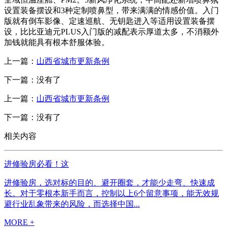
设置装备摆设和3种定制喷鼻型，带来满满的情感价值。入门
版就有倒车影像、定速巡航、无钥匙进入等适用设置装备摆
设，比比亚迪元PLUS入门版的减配表示厚道太多，不消额外
加钱就能具有根本舒服体验。
上一篇：
山西省城市更新条例
下一篇：没有了
上一篇：
山西省城市更新条例
下一篇：没有了
相关内容
进修验房必看！这
进修验房，选对标的目的、避开圈套，才能少走弯、快速成
长。对于零根本新手而言，控制以上6个留意事项，能无效规
避行业乱象带来的风险，而选择中国...
MORE +