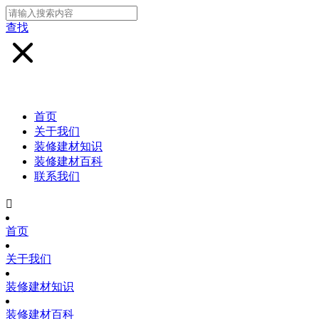
查找
首页
关于我们
装修建材知识
装修建材百科
联系我们

首页
关于我们
装修建材知识
装修建材百科