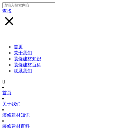
查找
首页
关于我们
装修建材知识
装修建材百科
联系我们

首页
关于我们
装修建材知识
装修建材百科