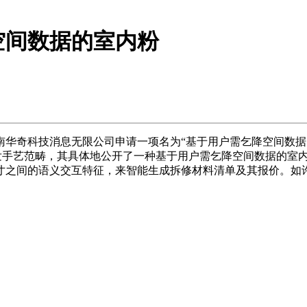
空间数据的室内粉
南华奇科技消息无限公司申请一项名为“基于用户需乞降空间数据
涉及智能阐发手艺范畴，其具体地公开了一种基于用户需乞降空间数据
寸之间的语义交互特征，来智能生成拆修材料清单及其报价。如