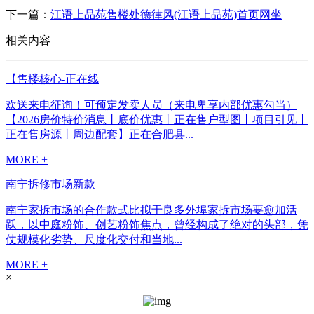
下一篇：
江语上品苑售楼处德律风(江语上品苑)首页网坐
相关内容
【售楼核心-正在线
欢送来电征询！可预定发卖人员（来电卑享内部优惠勾当）
【2026房价特价消息丨底价优惠丨正在售户型图丨项目引见丨
正在售房源丨周边配套】正在合肥县...
MORE +
南宁拆修市场新款
南宁家拆市场的合作款式比拟于良多外埠家拆市场要愈加活
跃，以中庭粉饰、创艺粉饰焦点，曾经构成了绝对的头部，凭
仗规模化劣势、尺度化交付和当地...
MORE +
×