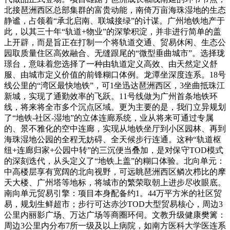
北接琶洲西区总部集群的富贵动能，南倚万亩海珠湿地的生态
静谧，占领着“承北启南、联城接绿”的计谋。广州地铁地产于
此，以其三十年“轨道+物业”的深挚积淀，并非进行简单的盖
上开辟，而是旨正在打制一个将轨道交通、贸易休闲、生态公
园取质量住区高效融合、无缝跟尾的“微型垂曲城市”。选择珑
璟台，意味着您选择了一种由轨道定义高效、由天然定义舒
服、由城市定义价值的前锋糊口体例。龙潭坐深度连系。18号
线公里的“湾区最快地铁”，可1坐迅达琶洲西区，3坐曲抵珠江
新城，实现了通勤效率的飞跃。11号线做为广州首条地铁环
线，将来将全市多个沉点区域。更为主要的是，我们立异规划
了“地铁-社区-湿地”的立体连廊系统，业从将来可通过专属
的、景不雅化的空中连廊，实现从地铁坐厅到小区园林、再到
海珠湿地公园的全程无妨碍、全天候步行连通。这种“轨道枢
纽+连廊归家+公园中转”的三沉便当叠加，是对保守TOD模式
的深刻迭代，从头定义了“地铁上盖”的糊口体验。北向单元：
中高楼层享有宽阔的北向视野，可远眺琶洲西区鳞次栉比的摩
天大楼、广州塔等地标，将城市的繁荣取朝上进步尽收眼底。
南向单元贸易引擎：项目本身配备约1。44万平方米的社区贸
易，规划生鲜超市；步行可达赤沙TOD大型贸易核心，周边3
公里内丽影广场、万达广场等商圈环伺。文教升级健康樊篱：
周边3公里内分布7所一级及以上病院，如南方医科大学医连系