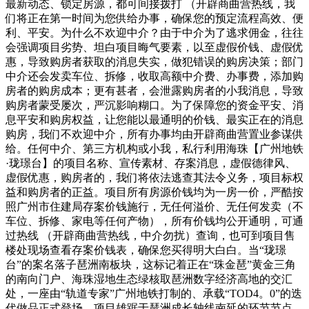
最新动态、锁定房源，都可间接拨打 （开辟商曲营热线，我
们将正在第一时间为您供给办事，确保您的预定流程高效、便
利、平安。为什么不欢迎中介？由于中介为了逃求佣金，往往
会强调项目劣势、坦白项目晦气要素，以至虚假价钱、虚假优
惠，导致购房者获取的消息失实，做犯错误的购房决策；部门
中介还会发卖车位、拆修，收取高额中介费、办事费，添加购
房者的购房成本；更有甚者，会泄露购房者的小我消息，导致
购房者蒙受屡次，严沉影响糊口。为了保障您的资金平安、消
息平安和购房权益，让您能以最通明的价钱、最实正在的消息
购房，我们不欢迎中介，所有办事均由开辟商曲营置业参谋供
给。任何中介、第三方机构或小我，私行利用海珠【广州地铁
·珑璟台】的项目名称、宣传素材、存案消息，虚假德律风、
虚假优惠，购房者的，我们将依法逃查其法令义务，项目标权
益和购房者的正益。项目所有房源价钱均为一房一价，严酷按
照广州市住建局存案价钱施行，无任何溢价、无任何发卖（不
车位、拆修、家电等任何产物），所有价钱均公开通明，可通
过热线 （开辟商曲营热线，中介勿扰）查询，也可到项目售
楼处现场查看存案价钱表，确保您买得明大白白。当“珑璟
台”的案名落子琶洲南板块，这标记着正在“珠金琶”黄金三角
的南向门户、海珠湿地生态绿核取琶洲数字经济高地的交汇
处，一座由“轨道专家”广州地铁打制的、承载“TOD4。0”的迭
代做品正式登场。项目雄踞于琶洲成长轴线南延的环节节点，