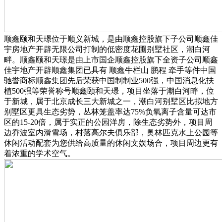
顺鑫颐和天璟位于顺义新城，是由顺鑫控股旗下子公司顺鑫佳
宇房地产开辟无限公司打制的低密度花圃别墅社区，潮白河
畔。顺鑫颐和天璟是由上市国企顺鑫控股旗下全资子公司顺鑫
佳宇地产开辟顺鑫集团已具有 顺鑫牛栏山 鹏程 牵手等件中国
驰誉商标顺鑫集团先后荣获中国制制业500强，中国消息化扶
植500强等荣誉称号顺鑫颐和天璟，项目坐落于潮白河畔，位
于新城，属于北京成长三大新城之一，潮白河别墅区比拟地方
别墅区更具生态劣势，丛林笼盖率达75%负氧离子含量可达市
区的15-20倍，属于实正的公园洋房，除生态劣势外，项目周
边乔波室内滑雪场，村落高尔夫俱乐部，奥林匹克水上公园等
休闲活动配套为您供给高质量的休闲文娱场合，项目周边更有
着浓重的学术空气。