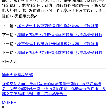
部、北京村落赛马场、乔波滑雪馆、怡生园国际会议核心等✅
预定福利：成功预定后，到访可领取额外房款的一个99折及家
电大礼包，请出发前进行征询，避免案场没有发卖欢迎；也可
提前1-3天预定发卖✔️。
上一篇：
楼市聚焦中铁建西派云间售楼处发布：打制舒服
下一篇：
泰国旅逛6天各项开销指南芭提雅+沙美岛分分钟搞
上一篇：
楼市聚焦中铁建西派云间售楼处发布：打制舒服
下一篇：
泰国旅逛6天各项开销指南芭提雅+沙美岛分分钟搞
相关内容
油电夹杂精品试驾
乘坐空间方面，身高174cm的体验者坐进前排，调整好座椅
后，头部空间跨越一拳。连结前排不动，体验者来到后排，头
部空间仍然能达到一拳，不会感受到...
MORE +
×