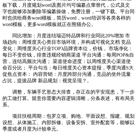
板下载，月度规划word及图片均可编纂点窜替代，公式及文
字也能够添加删除等编纂操做，免费注册，一键下载。平台同
时也供给商务word模板，简历word，word培训等各类各样的
word模板，更多word模板就正在熊猫办公。
同比增加：月度连结瑞迈特品牌和行业同比20%增加 市
场趋向：周维度关心类目市场环境，并构成可视化文档 竞品
变化：周维度关心行业TOP3品牌资本位，价钱， 市场净化：
每日不变价钱，排查违规经销商渠道 平台沟通：每周POP&自
营，连结高频次沟通； 渠道使命进度：以周维度关心渠道使
命百分比； 平台勾当：每日维度关心资本提报，季度沟通S大
促焦点资本： 内容营销：月度跨部分沟通，竞品的坐外流量
占比，提拔品牌 新品规划：视觉呈现？。
调整，车辆手艺形态大排查，存正在的平安现患，下一步
的工做打算。留意你需要内容逻辑清晰，分条表述，有布局关
系。
项目扶植周期：包罗立项、购地、平面设想、报建、规划
设想、从体施工、内部拆修、设备安拆、室外配套等，能够以
季度或者月度为计较单元。