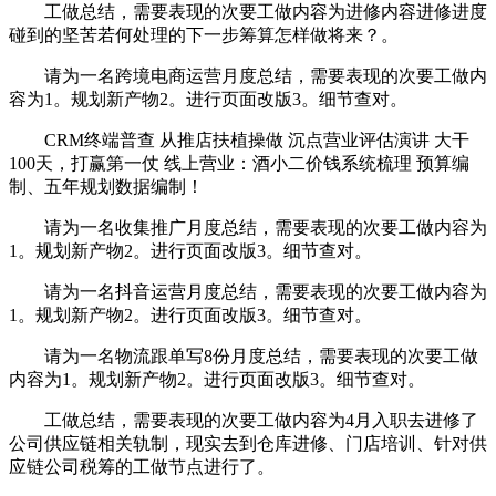
工做总结，需要表现的次要工做内容为进修内容进修进度
碰到的坚苦若何处理的下一步筹算怎样做将来？。
请为一名跨境电商运营月度总结，需要表现的次要工做内
容为1。规划新产物2。进行页面改版3。细节查对。
CRM终端普查 从推店扶植操做 沉点营业评估演讲 大干
100天，打赢第一仗 线上营业：酒小二价钱系统梳理 预算编
制、五年规划数据编制！
请为一名收集推广月度总结，需要表现的次要工做内容为
1。规划新产物2。进行页面改版3。细节查对。
请为一名抖音运营月度总结，需要表现的次要工做内容为
1。规划新产物2。进行页面改版3。细节查对。
请为一名物流跟单写8份月度总结，需要表现的次要工做
内容为1。规划新产物2。进行页面改版3。细节查对。
工做总结，需要表现的次要工做内容为4月入职去进修了
公司供应链相关轨制，现实去到仓库进修、门店培训、针对供
应链公司税筹的工做节点进行了。