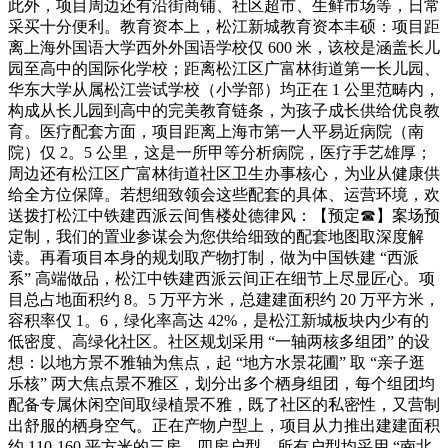
此外，项目周边还有沿街商铺、社区超市、生鲜市场等，日常
采买十分便利。教育资本上，松江新城教育资本丰硕：项目距
离上海外国语大学西外外国语学校仅 600 米，该校是涵盖长儿
园至高中的国际化学校；距离松江区广富林街道第一长儿园、
华东大学从属松江尝试学校（小学部）均正在 1 公里范畴内，
构成从长儿园到高中的完美教育链条，为孩子成长供给优良教
育。医疗配套方面，项目距离上海市第一人平易近病院（南
院）仅 2。5 公里，这是一所甲等分析病院，医疗手艺雄厚；
周边还有松江区广富林街道社区卫生办事核心，为业从健康供
给全方位保障。若想细致领会这些配套的具体、运营环境，欢
送拨打松江中铁建西派云间售楼处德律风：【预定☎】案场预
定制，我们的置业参谋会为您供给细致的配套地图取深度解
读。再看项目本身的规划取产物打制，做为中国铁建 “西派
系” 高端做品，松江中铁建西派云间正在细节上尽显匠心。项
目总占地面积约 8。5 万平方米，总建建面积约 20 万平方米，
容积率仅 1。6，绿化率高达 42%，是松江新城板块内少有的
低密度、高绿化社区。社区规划采用 “一轴两核多组团” 的设
想：以地方景不雅轴为焦点，起 “地方水景花圃” 取 “亲子逛
乐核” 两大焦点景不雅区，划分出多个栖身组团，每个组团均
配备专属休闲空间取绿植景不雅，既了社区的私密性，又营制
出舒服的栖身空气。正在产物户型上，项目从力推出建建面积
约 110-160 平方米的三房、四房户型，所有户型均采用 “南北