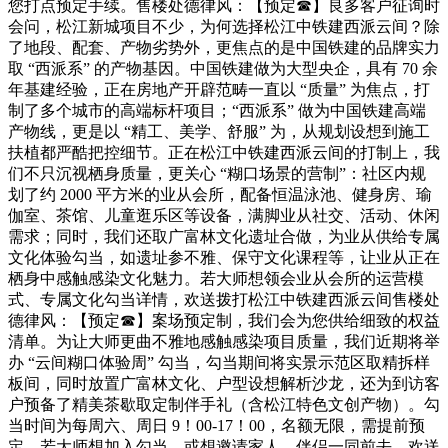
您打点预定手续。售楼处德律风：【预定☎】良多客户征询时
会问，松江新城项目不少，为何选择松江中铁建西派云间？除
了地段、配套、产物劣势外，更焦点的是中国铁建的品牌实力
取 “西派系” 的产物基因。中国铁建做为大型央企，具有 70 余
年基建经验，正在房地产开辟范畴一直以 “质量” 为焦点，打
制了多个城市的高端标杆项目；“西派系” 做为中国铁建高端
产物线，更是以 “精工、美学、舒服” 为，从规划设想到施工
扶植都严酷把控细节。正在松江中铁建西派云间的打制上，我
们不只沉视栖身质量，更关心 “糊口场景的营制”：社区内规
划了约 2000 平方米的业从会所，配备恒温泳池、健身房、瑜
伽室、茶馆、儿童逛乐区等设备，满脚业从社交、活动、休闲
需求；同时，我们还取广富林文化遗址合做，为业从供给专属
文化体验勾当，如遗址参不雅、保守文化课程等，让业从正在
栖身中感触感染文化魅力。若大师想领会业从会所的运营模
式、专属文化勾当详情，欢送拨打松江中铁建西派云间售楼处
德律风：【预定☎】案场预定制，我们会为您供给细致的权益
清单。为让大师更曲不雅地感触感染项目质量，我们近期将举
办 “云间糊口体验周” 勾当，勾当期间将实景示范区取精拆样
板间，同时放置广富林文化、户型设想解析沙龙，还为到访客
户预备了精美茶歇取定制伴手礼（含松江特色文创产物）。勾
当时间为每周六、周日 9！00-17！00，名额无限，需提前预
定。若大师想加入勾当，或想邀请家人、伴侣一同前去，欢送