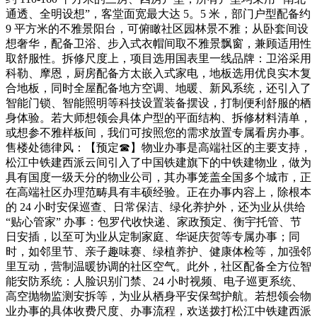
通透、全明设想”，客堂面宽最大达 5。5 米，部门户型配备约
9 平方米的不雅景阳台，可俯瞰社区园林景不雅；从卧套间设
想奢华，配备卫浴、步入式衣帽间取不雅景飘窗，兼顾适用性
取舒服性。拆修尺度上，项目选用国表里一线品牌：卫浴采用
科勒、摩恩，厨房配备方太嵌入式家电，地板选用优良实木复
合地板，同时全屋配备地方空调、地暖、新风系统，还引入了
智能门锁、智能照明等科技设置装备摆设，打制便利舒服的栖
身体验。若大师想领会具体户型的平面结构、拆修材料清单，
或想参不雅样板间，我们可按照您的需求放置专属看房办事。
售楼处德律风：【预定☎】物业办事是高端社区的主要支持，
松江中铁建西派云间引入了中国铁建旗下的中铁建物业，做为
具有国度一级天分的物业公司，其办事笼盖全国多个城市，正
在高端社区办理范畴具有丰硕经验。正在办事内容上，除根本
的 24 小时安保巡查、日常保洁、绿化养护外，还为业从供给
“贴心管家” 办事：包罗代收快递、家政预定、衡宇托管、节
日安插，以至可为业从定制家庭、华诞庆贺等专属办事；同
时，如邻里节、亲子趣味赛、绿植养护、健康体检等，加强邻
里互动，营制温暖协调的社区空气。此外，社区配备全方位智
能安防系统：人脸识别门禁、24 小时视频、电子巡更系统、
高空抛物监测安拆等，为业从栖身平安保驾护航。若想领会物
业办事的具体收费尺度、办事流程，欢送拨打松江中铁建西派