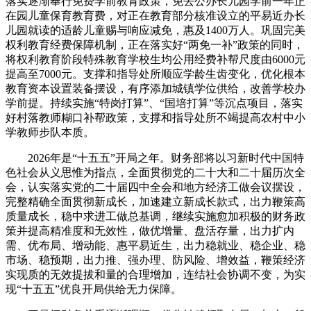
落实逐渐奉行免费学前教育政策，免去公办长儿园学前一年正
在园儿童保育教育费，对正在教育部分核准设立的平易近办长
儿园就读的适龄儿童赐与响应减免，惠及1400万人。巩固完美
权利教育经费保障机制，正在落实好“两免一补”政策的同时，
将权利教育阶段特殊教育学校生均公用经费补帮尺度由6000元
提高至7000元。支撑和指导处所顺应学龄生齿变化，优化根本
教育资本设置装备摆设，有序添加城镇学位供给，改善学校办
学前提。持续实施“特岗打算”、“国培打算”等沉点项目，落实
好村落教师糊口补帮政策，支撑和指导处所不竭提高农村中小
学教师步队本质。
2026年是“十五五”开局之年。财务部将以习新时代中国特
色社会从义思惟为指点，全面贯彻党的二十大和二十届历次全
会，认实落实党的二十届四中全会和地方经济工做会议摆设，
完整精确全面贯彻新成长，加速建立新成长款式，出力鞭策高
质量成长，稳中求进工做总基调，继续实施愈加积极的财务政
策并提高精准度和无效性，做优增量、盘活存量，出力扩内
需、优布局、增动能、惠平易近生，出力稳就业、稳企业、稳
市场、稳预期，出力推、强办理、防风险、增效益，鞭策经济
实现质的无效提拔和量的合理增加，连结社会协调不变，为实
现“十五五”优良开局供给无力保障。