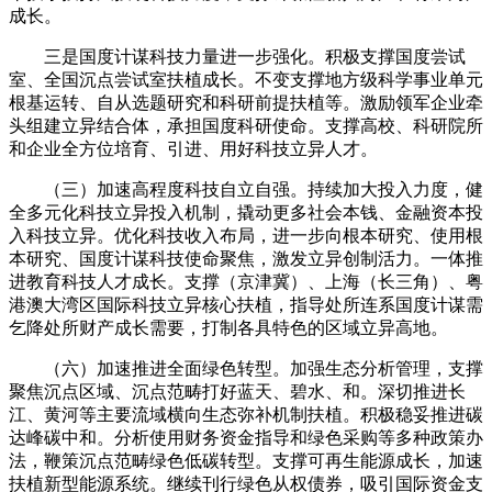
成长。
三是国度计谋科技力量进一步强化。积极支撑国度尝试
室、全国沉点尝试室扶植成长。不变支撑地方级科学事业单元
根基运转、自从选题研究和科研前提扶植等。激励领军企业牵
头组建立异结合体，承担国度科研使命。支撑高校、科研院所
和企业全方位培育、引进、用好科技立异人才。
（三）加速高程度科技自立自强。持续加大投入力度，健
全多元化科技立异投入机制，撬动更多社会本钱、金融资本投
入科技立异。优化科技收入布局，进一步向根本研究、使用根
本研究、国度计谋科技使命聚焦，激发立异创制活力。一体推
进教育科技人才成长。支撑（京津冀）、上海（长三角）、粤
港澳大湾区国际科技立异核心扶植，指导处所连系国度计谋需
乞降处所财产成长需要，打制各具特色的区域立异高地。
（六）加速推进全面绿色转型。加强生态分析管理，支撑
聚焦沉点区域、沉点范畴打好蓝天、碧水、和。深切推进长
江、黄河等主要流域横向生态弥补机制扶植。积极稳妥推进碳
达峰碳中和。分析使用财务资金指导和绿色采购等多种政策办
法，鞭策沉点范畴绿色低碳转型。支撑可再生能源成长，加速
扶植新型能源系统。继续刊行绿色从权债券，吸引国际资金支