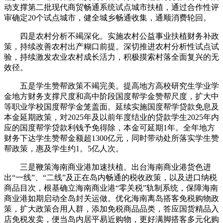
动支撑第二批现代商贸畅通系统试点城市扶植，通过合作性评
审确定20个试点城市，健全城乡畅通收集，通顺消费轮回。
四是农村分析不竭深化。实施农村公益事业扶植财务补政
策，持续改善农村出产糊口前提。深切推进农村分析性试点试
验，持续激发农业农村成长活力，积极摸索村落全面复兴的无
效径。
五是学生赞帮政策不竭完美。提高地方高校研究生学业学
金地方财务支撑尺度和高中阶段国度帮学金赞帮尺度，扩大中
等职业学校国度帮学金笼盖面。延续实施国度帮学贷款免息及
本金延期政策，对2025年及以前年度结业的贷款学生2025年内
应的国度帮学贷款利钱予免得除，本金可延期1年。全年地方
财务下达学生赞帮金额超1300亿元，同时带动处所落实学生赞
帮政策，惠及学生约1。5亿人次。
三是鞭策海南商业港加速扶植。出台海南商业港货色进
出“一线”、“二线”及正在岛内畅通的税收政策，以及进口纳税
商品目次，根基确立海南商业港“零关税”轨制系统，保障海南
商业港如期启动全岛封关运做。优化海南离岛搭客免税购物政
策，扩大政策合用人群，添加免税商品品类，答应国货精品入
店免税发卖，便当岛内居平易近购物，更好满脚搭客多元化购