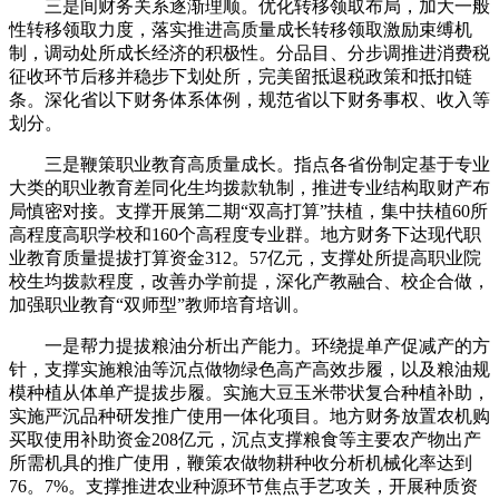
三是间财务关系逐渐理顺。优化转移领取布局，加大一般
性转移领取力度，落实推进高质量成长转移领取激励束缚机
制，调动处所成长经济的积极性。分品目、分步调推进消费税
征收环节后移并稳步下划处所，完美留抵退税政策和抵扣链
条。深化省以下财务体系体例，规范省以下财务事权、收入等
划分。
三是鞭策职业教育高质量成长。指点各省份制定基于专业
大类的职业教育差同化生均拨款轨制，推进专业结构取财产布
局慎密对接。支撑开展第二期“双高打算”扶植，集中扶植60所
高程度高职学校和160个高程度专业群。地方财务下达现代职
业教育质量提拔打算资金312。57亿元，支撑处所提高职业院
校生均拨款程度，改善办学前提，深化产教融合、校企合做，
加强职业教育“双师型”教师培育培训。
一是帮力提拔粮油分析出产能力。环绕提单产促减产的方
针，支撑实施粮油等沉点做物绿色高产高效步履，以及粮油规
模种植从体单产提拔步履。实施大豆玉米带状复合种植补助，
实施严沉品种研发推广使用一体化项目。地方财务放置农机购
买取使用补助资金208亿元，沉点支撑粮食等主要农产物出产
所需机具的推广使用，鞭策农做物耕种收分析机械化率达到
76。7%。支撑推进农业种源环节焦点手艺攻关，开展种质资