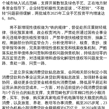
个城市纳入试点范畴，支撑开展数智及绿色手艺。正在地方财
务资金指导下，企业转型积极性无效提拔，“不想转”、“不敢
转”问题获得缓解，两批城市2025年工业手艺投资平均增速达
6。84%。
将不新增现性债权做为“铁的规律”，督促处所庄重财经规
律、强化预算束缚、政企权责鸿沟，严禁处所通过国有企事业
单元违规举债扶植投资项目，严禁举债扶植楼堂馆所、抽象工
程。阐扬部分协同监管合力，分析使用审计、核查、查抄、接
管举报等体例，完美新增现性债权发觉和线索收集机制。严酷
落实处所举债终身问责制和债权问题倒查机制，持续连结零的
高压监管态势，对违规新增和虚假化解现性债权等问题发觉一
路、查处一路、问责一路。
二是立异实施消费贷款贴息政策。会同相关部分制定小我
消费贷款和办事业运营从体贷款两项贴息政策，加强财务金融
协同，撬动更多信贷资金精准投向消费范畴，降低居平易近和
运营从体的信贷成本。一方面，对合适前提的小我消费贷款赐
与1个百分点的贴息支撑。支撑范畴包罗日常糊口性的小额消
费，买车、拆修、购买家具家电或手机电脑等较大额度的商品
消费，以及旅逛、养老、教培等办事消费。截至2025岁尾，23
家经办机构小我消费贷款余额规模近6万亿元，比2024年添加