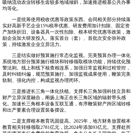
吸纳流动农业转移生齿较多地域倾斜，加速推进根基公共办事
均等化。
一是统筹使用税收优惠等政策东西。会同相关部分持续落
实好高新手艺企业15%税率优惠、研发费用加计扣除、固定资
产加快折旧、设备器具一次性扣除、根本研究优惠等政策，激
励企业加大研发投入。落实首台（套）、首批次安全弥补政
策，持续激发企业立异活力。
三是结实做好预算施行常态化监视。完美预算办理一体化
系统地方部分预算施行模块和转移领取模块功能，持续优化预
警法则。线上和线下核查相连系，加强日常监视和过程管控，
及时纠错纠偏，规范预算施行。加强监视成果使用，鞭策完美
轨制、强化内控，构成监视办理闭环。
三是推进长三角一体化扶植。支撑长三角加强科技立异和
财产立异深度融合，阐扬上海正在长三角区域的辐射带头感
化。加速长三角根本设备互联互通，有序鞭策财产跨区域转移
和出产要素合理设置装备摆设。
二是支撑根本教育巩固提高。2025年，地方财务放置根本
教育相关转移领取2781亿元，比2024年添加93亿元。支撑处所