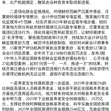
本、出产机能测定，鞭策农业种质资本取得新进展。
二是强化财会监视感化。环绕财经范畴严沉案件查处、庄
重财经规律专项整治、会计评估范畴专项监视、预算施行常态
化监视等4个范畴，结实开展2025年财会监视专项步履。组织
开展地方部分和处所财经规律沉点问题专项整治，庄重查处违
规违纪违法行为，强化传递问责和处置惩罚，让财经规律实
正‘长牙带电’。聚焦规范财政审计次序，持续加大会计评估范
畴监视查抄力度，峻厉冲击财政制假。组织对40家会计师事务
所、15家资产评估机构开展执业质量查抄，延长查抄127家企
业会计消息质量。全年共下达158份行政惩罚决定，发布3期
《中华人平易近国财务部财会监视查抄通知布告》，公开传递
27起典型案例，起到“问责一个、一片、推进一方”的结果。持
续开展注册会计师行业典型违规行为常态化管理，持续管理代
办署理记账机构无证运营、虚假许诺等违法违规行为。
一是养老安全待遇程度进一步提拔。2025年全体按2%的
比例提高退休人员根基养老金，城乡居平易近全国根本养老金
月最低尺度再提高20元。地方财务持续加大对根基养老安全基
金补帮力度，2025年下达根基养老安全转移领取1。19万亿
元，支撑处所按时脚额发放根基养老金。科学实施全国统筹调
剂轨制，2025年全国统筹调剂资金规模2546亿元，无效处理地