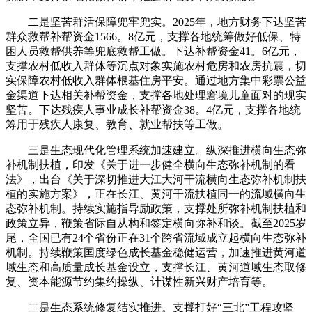
二是坚苦群活保障兜牢兜实。2025年，地方财务下达坚苦
群众救帮补帮资金1566。8亿元，支撑各地统筹做好低保、特
困人员救帮供养等兜底救帮工做。下达补帮资金41。6亿元，
支撑农村低收入群体等沉点对象实施农村危房和农房抗震，切
实保障农村低收入群体根基住房平安。通过地方集中彩票公益
金渠道下达相关补帮资金，支撑各地处理窘境儿童面对的现实
坚苦。下达残疾人事业成长补帮资金38。4亿元，支撑各地统
筹用于残疾人康复、教育、就业帮扶等工做。
三是生态现代化管理系统加速建立。纵深推进横向生态弥
补机制扶植，印发《关于进一步健全横向生态弥补机制的看
法》，出台《关于深切推进大江大河干流横向生态弥补机制扶
植的实施方案》，正在长江、黄河干流扶植同一的流域横向生
态弥补机制。持续实施指导励政策，支撑处所弥补机制扶植和
政策立异，鞭策省际自从构和签定横向弥补和谈。截至2025岁
尾，全国已有24个省份正在31个跨省流域成立起横向生态弥补
机制。持续鞭策国度绿色成长基金稳健运营，加速推进黄河道
域生态和高质量成长基金设立，支撑长江、黄河道域生态取修
复、资本能源节约集约操纵、计谋性新兴财产培育等。
二是生态系统修复结实推进。支撑打好“三北”工程攻坚