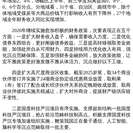
年增加2。4%，增幅比上半年、前三季度别离提高0。8个、
0。6个百分点。分地域看，31个省、自治区、曲辖市中，除个
体地域受煤炭等大商品价钱下行影响收入有所下降外，27个地
域全年财务收入同比实现增加。
2026年继续实施愈加积极的财务政策，次要表现正在五个
方面：一是扩大财务收入盘子，确保需要收入力度。二是优化
债券东西组合，更好阐扬债券效益。三是提高转移领取资金效
能，加强处所自从可用财力。四是持续用力优化收入布局，强
化沉点范畴保障。五是加强财务金融协同，放大政策效能，让
宏不雅政策更好激发微不雅从体活力。沉点做好以下工做。
四是扩大高尺度商业区收集。截至2025岁尾，取34个商业
伙伴签订并实施了24项商业协定或优惠商业放置，取刚果
（布）签订了配合成长经济伙伴关系协定晚期收成放置。取商
业伙伴彼此实施关税减让，扩大对外商业，提拔财产链供应链
不变性。
二是国度科技严沉项目有序实施。支撑超前结构一批国度
科技严沉项目，抢占前沿范畴科技制高点。积极支撑国度科技
严沉专项加速组织实施，鞭策我国正在量子通信、人工智能、
脑科学等沉点范畴取得一批主要。