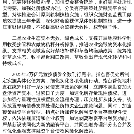
局，完美转移领取办理，加强资金整合统筹，更好满脚处所现
实需要。加强处所债权办理。分类有序鞭策处所融资平台转
型。持续推进会计原则轨制扶植实施，组织实施财会监视工做
质效提拔三年步履，深化财会监视体系体例机制扶植，进一步
庄重财经规律，不竭提高财会监视无效性、权势巨子性。
二是农业生态资本无效。绿色成长，支撑开展地膜科学利
用收受接管和农做物秸秆分析操纵，推进农业烧毁物资本化操
纵。支撑相关地域落实好禁牧补帮和草畜均衡励政策，统筹推
进草原生态、牧平易近糊口改善、草牧业出产现代化转型和可
持续成长。
2025年2万亿元置换债券全数刊行完毕。指点督促处所制
定实施具体化债方案，细化实化各项化债行动。指点督促地朴
直在统筹用好一系列化债支撑政策的同时，立脚本身勤奋加大
盘活资产资本、过紧日子力度，加速化解存量现性债权。进一
步加强存量现性债权置换全流程办理，压实处所从体义务。统
筹放置专项债券支撑处理处所拖欠企业账款问题。同时，加速
鞭策融资平台转型。指点处所加速化解融资平台存量现性债
权，依法依规厘清和企业权责，加速剥离融资平台融资功能，
严禁新设或同化为新的融资平台。共同金融办理部分出台并及
时优化金融支撑融资平台债权风险化解政策。