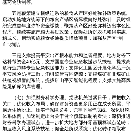
基药物轨制等。
五是鞭策建立横纵连系的粮食从产区好处弥补政策系统。
启动实施地方统筹下的粮食产销区省际横向好处弥补，及时组
织完成首年度弥补资金缴拨，鞭策从产区好处弥补迈出本色性
程序。继续实施产粮大县励政策，保障处所沉农抓粮得实惠、
稳成长。启动实施粮食畅通提质增效项目，加强从产区“制
血”功能。
三是支撑提高平安出产根本能力和监管程度。地方财务下
达补帮资金40亿元，支撑国度专业应急救援步队扶植，提拔高
危行业范畴专业应急救援能力；支撑化工园区开展化学品严沉
平安风险防控工做，消弭监管盲区缝隙；支撑煤矿和非煤矿山
扶植视频智能系统，提拔矿山平安智能化程度；支撑实施高风
险尾矿库闭库管理。
（七）加强财务科学办理。党政机关过紧日子，严把收入
关口，优化收入布局，确保财务资金更多用正在成长所需、平
易近生所盼上。压实“”保障义务，兜牢下层“”底线。深化财税
体系体例，加速制定出台关于健全预算轨制的看法；深切推进
财务科学办理试点；进一步扩大地方部分零基预算试点范畴；
加速收入尺度系统扶植；健全处所税系统；优化转移领取布