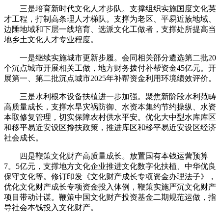
三是培育新时代文化人才步队。支撑组织实施国度文化英
才工程，打制高条理人才梯队。支撑为老区、平易近族地域、
边陲地域和下层一线培育、选派文化工做者，支撑处所提高当
地乡土文化人才专业程度。
一是继续实施城市更新步履。会同相关部分遴选第二批20
个沉点城市开展相关工做，地方财务拨付补帮资金45亿元。开
展第一、第二批沉点城市2025年补帮资金利用环境绩效评价。
三是水利根本设备扶植进一步加强。聚焦新阶段水利范畴
高质量成长，支撑水旱灾祸防御、水资本集约节约操纵、水资
本取修复管理，切实保障农村供水平安。优化大中型水库库区
和移平易近安设区搀扶政策，推进库区和移平易近安设区经济
社会成长。
四是鞭策文化财产高质量成长。放置国有本钱运营预算
7。5亿元，支撑地方文化企业推进文化数字化扶植、中华优良
保守文化等。修订印发《文化财产成长专项资金办理法子》，
优化文化财产成长专项资金投入体例，鞭策实施严沉文化财产
项目带动计谋。鞭策中国文化财产投资基金二期规范运做，指
导社会本钱投入文化财产。