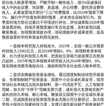
部分收入根基零增加。严酷节制一般性收入，按5%压减项目
收入中的会议费、培训费、差盘缠、办公经费、委托营业费等
收入。从紧放置地方部分“三公”经费预算，比2024年预算下降
5%。施行中严控逃加和调剂预算，岁末突击花钱等行为。按
季度对地方部分过紧日子环境进行评估，评估成果取2026年预
算放置挂钩。持续开展预算施行常态化监视，及时发觉问题、
鞭策整改。加强预算绩效办理，强化绩效评价成果使用，提高
预算放置科学性和资金利用无效性。
一是根本研究投入持续加大。2025年，全国一般公共预算
科技收入12062亿元，比2024年增加4。8%。加强财务资本统
筹，出力优化科技投入布局，把原始立异能力提拔摆正在愈加
凸起的，2025年地方本级根本研究收入比2024年增加9。6%。
落实税收优惠等激励办法，激励和指导全社会投入根本研究。
二是切实阐扬投资基金感化。通过国度制制业转型升级基
金、先辈制制财产投资基金、国度中小企业成长基金等，指导
带动社会本钱沉点投向新材料、新一代消息手艺、人工智能等
范畴，加大对“卡脖子”范畴支撑力度，成长强大支撑相关财产
成长的持久本钱、耐心本钱。鞭策设立国度中小企业成长基金
二期，完成国度创业投资指导基金无限公司注册登记，加大投
早投小投持久投硬科技力度，支撑计谋性新兴财产和将来财产