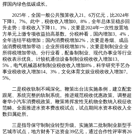
撑国内绿色低碳成长。
2025年，全国一般公共预算收入21。6万亿元，比2024年
下降1。7%。此中，税收收入增加0。8%，全年总体呈稳步回
升走势；非税收入下降11。3%，次要是2024年一次性放置地
方单元上缴专项收益抬高基数。分税种看，国内增加3。4%，
全年连结平稳增加；国内消费税增加2%，次要是卷烟、成品
油消费税增加带动；企业所得税增加1%，次要是制制业企业
所得税增加带动。分行业看，配备制制业、现代办事业等行业
税收表示优良。计较机通信设备制制业税收收入增加13。
5%，电气机械器材制制业税收收入增加8%，科学研究手艺办
事业税收收入增加14。3%，文化体育文娱业税收收入增加7。
5%。
二是税收轨制不竭深化。鞭策出台法实施条例，建立配套
跟尾、系统完整的轨制系统。推进规范税收优惠政策。调整超
奢华小汽车消费税政策。鞭策将挥发性无机物全数纳入税征收
范畴。全面推进水资本费改税试点，试点期间水资本税收入全
数归属处所。
三是指导保守制制业转型升级。实施第二批制制业新型手
艺城市试点，地方财务下达资金39亿元，通过合作性评审将26