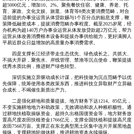
超5000亿元，增加10。2%。聚焦餐饮住宿、健康、养老、托
育、家政、文化文娱、旅逛、体育等8类次要消费范畴，对合
适前提的办事业运营从体贷款赐与1个百分点的贴息支撑，鞭
策降低融资成本，提拔消费范畴办事程度。截至2025岁尾，经
办机构为超140万户办事业运营从体发放贷款超2万亿元，帮力
运营从体改善消费根本设备和提拔办事供给能力，更好满脚人
平易近群众日益增加的高质量办事消费需求。
四是支撑长江经济带走生态优先、绿色成长之。共抓大、
不搞大开辟，聚焦水、岸线管理、禁渔等沉点使命，鞭策提拔
优秀水质比例，推进财产绿色转型。
深切实施立异驱动成长计谋，把科技做为沉点范畴予以优
先保障，统筹使用各类政策东西，推进科技立异取财产立异融
合成长，不竭催生新质出产力。
二是强化耕地和质量提拔。地方财务下达1214。85亿元，
不变实施耕地地力补助政策，无效调动和农人种粮积极性。通
过耕地扶植取操纵资金、超持久出格国债资金等，地方财务放
置高尺度农田扶植资金1766亿元，支撑全国扶植和提拔高尺度
农田7568万亩。支撑正在东北典型黑土区集中连片开展黑地盘
操纵，支撑耕地轮做休耕，推进耕地资本永续操纵。