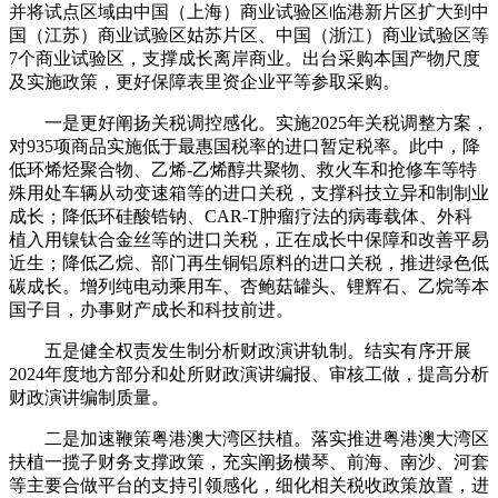
并将试点区域由中国（上海）商业试验区临港新片区扩大到中
国（江苏）商业试验区姑苏片区、中国（浙江）商业试验区等
7个商业试验区，支撑成长离岸商业。出台采购本国产物尺度
及实施政策，更好保障表里资企业平等参取采购。
一是更好阐扬关税调控感化。实施2025年关税调整方案，
对935项商品实施低于最惠国税率的进口暂定税率。此中，降
低环烯烃聚合物、乙烯-乙烯醇共聚物、救火车和抢修车等特
殊用处车辆从动变速箱等的进口关税，支撑科技立异和制制业
成长；降低环硅酸锆钠、CAR-T肿瘤疗法的病毒载体、外科
植入用镍钛合金丝等的进口关税，正在成长中保障和改善平易
近生；降低乙烷、部门再生铜铝原料的进口关税，推进绿色低
碳成长。增列纯电动乘用车、杏鲍菇罐头、锂辉石、乙烷等本
国子目，办事财产成长和科技前进。
五是健全权责发生制分析财政演讲轨制。结实有序开展
2024年度地方部分和处所财政演讲编报、审核工做，提高分析
财政演讲编制质量。
二是加速鞭策粤港澳大湾区扶植。落实推进粤港澳大湾区
扶植一揽子财务支撑政策，充实阐扬横琴、前海、南沙、河套
等主要合做平台的支持引领感化，细化相关税收政策放置，进