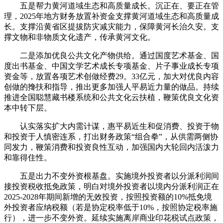
五是帮力黄河道域生态和高质量成长。沉正在、要正在管
理，2025年地方财务放置补资金支撑黄河道域生态和高质量成
长。支撑沿黄省区提拔防灾减灾能力，保障黄河长治久安。支
撑文物和非物质文化遗产，传承黄河文化。
二是添加优良公共文化产物供给。通过国度艺术基金、国
度出书基金、中国文学艺术成长专项基金、片子事业成长专项
资金等，放置各项艺术创做经费29。33亿元，加大对优良内容
创做的搀扶和指导，推出更多加强人平易近力量的做品。持续
推进全国聪慧藏书楼系统和公共文化云扶植，鞭策优良文化资
本中转下层。
认实落实扩大内需计谋，惠平易近生和促消费、投资于物
和投资于人慎密连系，打出财务政策“组合拳”，从供需两侧协
同发力，鞭策消费和投资良性互动，加强国内大轮回内活泼力
和靠得住性。
五是出力不变外资根基盘。实施境外投资者以分派利润间
接投资税收抵免政策，明白对境外投资者以境内分派利润正在
2025-2028年期间新增的无效投资，按照投资额的10%抵免境
外投资者应纳税额（若是协定税率低于10%，按照协定税率施
行），进一步不变外资。延续实施离岸商业印花税试点政策，