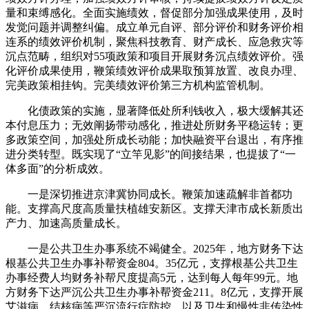
量和束缚感化。全面实施绩效，督促部分加强成果使用，及时
发觉问题并调整纠偏。成立单元自评、部分评价和财务评价相
连系的绩效评价机制，聚焦科技教育、财产成长、应急救灾等
沉点范畴，组织对55项政策和项目开展财务沉点绩效评价。强
化评价成果使用，鞭策绩效评价成果取预算放置、改良办理、
完美政策相挂钩。完美绩效评价第三方机构监管机制。
化债政策的实施，显著降低处所利钱收入，极大缓解其还
本付息压力；无效阐扬带动感化，推进处所财务平稳运转；更
多政策空间，加强处所成长动能；加快融资平台退出，有序推
进分类转型。既实现了“立竿见影”的间接结果，也提拔了“一
体多面”的分析成效。
一是深切推进京津冀协同成长。鞭策加速疏解非首都功
能。支撑高尺度高质量扶植雄安新区。支撑天津市成长新质出
产力、加速高质量成长。
一是公共卫生办事系统不竭健全。2025年，地方财务下达
根基公共卫生办事补帮资金804。35亿元，支撑根基公共卫生
办事经费人均财务补帮尺度提高5元，达到每人每年99元。地
方财务下达严沉公共卫生办事补帮资金211。8亿元，支撑开展
艾滋病、结核病等严沉流行症防控，以及卫生和慢性非传染性