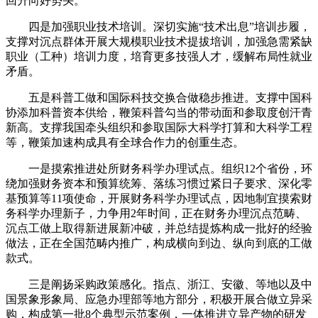
回升向好势头。
四是加强职业技术培训。深切实施“技术出息”培训步履，
支撑对沉点群体开展大规模职业技术提拔培训，加强急需紧缺
职业（工种）培训力度，培育更多技强人才，缓解布局性就业
矛盾。
五是科普工做和国际科技交换合做稳步推进。支撑中国科
协添加科普资本供给，鞭策科普勾当的带动面和参取度创汗青
新高。支撑我国牵头组织和参取国际大科学打算和大科学工程
等，鞭策加速构成具有全球合作力的创重生态。
一是摸索推进处所财务科学办理试点。组织12个省份，环
绕加强财务资本和预算统筹、落练习惯过紧日子要求、深化零
基预算等11项使命，开展财务科学办理试点，因地制宜摸索财
务科学办理新子，力争用2年时间，正在财务办理沉点范畴、
沉点工做上取得新进展新冲破，并总结提炼构成一批好的经验
做法，正在全国范畴内推广，构成横向到边、纵向到底的工做
款式。
三是阐扬采购政策感化。指点、浙江、安徽、等地以及中
国景象形象局、应急办理部等地方部分，积极开展合做立异采
购，构成第一批8个典型示范案例，一体推进立异产物的研发