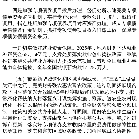
四是加强专项债券项目投后办理。督促处所加速完美专项
债券资金监管机制，实行专户办理、专款公用，挤占、截留和
调用。指点处所加强专项债券项目对应资产办理。成立专项债
券偿债备付金轨制，抓好专项债券项目收入征缴工做，保障专
项债券偿债资金来历。
一是切实做好就业资金保障。2025年，地方财务下达就业
补帮资金667。4亿元，支撑处所落实就业创业搀扶政策，继续
推进实施公共就业办事能力提拔示范项目，带动全国就业办事
能力全体提拔。全年全国城镇新增就业1267万人。
（五）鞭策新型城镇化和区域协调成长。把“三农”工做做
为沉中之沉，完美财务强农惠农富农政策，连结巩固拓展脱贫
攻坚同村落复兴无效跟尾5年过渡期后帮扶政策总体不变，把
常态化帮扶纳入村落复兴计谋统筹实施，鞭策加速农业农村现
代化。推进以报酬本的新型城镇化。健全财务转移领取分派机
制，鞭策相关公共办事随人走、可照顾。用好农业转移生齿市
平易近化励资金，支撑由常住地供给根基公共办事。稳步推进
城市更新。落实好专项债券支撑收购存量商品房用做保障性住
房等政策。落实和完美区域财务政策，加强区域成长协调性。