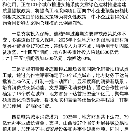
和使用。正在101个城市推进实施采购支撑绿色建材推进建建
质量提拔政策。将提高工程采购项目面向中小企业预留份额比
例相关政策由阶段性政策转为持久性政策，中小企业获得的采
购合同份额占采购总规模的比例超70%。
一是夯实投入保障。连结5年过渡期次要帮扶政策总体不
变，多渠道做好投入保障。2025年下达地方财务跟尾推进村落
复兴补帮资金1770亿元，连结投入力度不减，特地用于巩固脱
贫攻坚。“十四五”期间，地方财务累计投入跨越8500亿元，
比“十三五”期间添加3200亿元，增幅达60%。
三是支撑消费新业态新模式新场景和国际化消费扶植试点
工做。通过合作性评审确定了50个试点城市，地方财务下达首
批资金86亿元，打制一批带动面广、显示度高的消费新场景，
培育消费成长新动能。支撑国际化消费扶植，通过合作性评审
确定了15个试点城市，地方财务下达首批资金10亿元，聚焦丰
硕质量化消费供给、提拔领取和言语等便当化办事程度，打制
愈加便利、舒服的消费。
四是鞭策城乡消费潜力。2025年，地方财务共下达72。79
亿元办事业成长资金，支撑、山西等27个省份开展县域贸易扶
植步履，加速补齐县域贸易设备和办事业短板弱项。同时，启