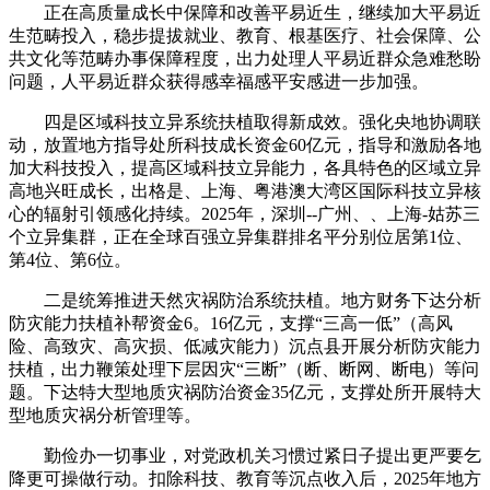
正在高质量成长中保障和改善平易近生，继续加大平易近
生范畴投入，稳步提拔就业、教育、根基医疗、社会保障、公
共文化等范畴办事保障程度，出力处理人平易近群众急难愁盼
问题，人平易近群众获得感幸福感平安感进一步加强。
四是区域科技立异系统扶植取得新成效。强化央地协调联
动，放置地方指导处所科技成长资金60亿元，指导和激励各地
加大科技投入，提高区域科技立异能力，各具特色的区域立异
高地兴旺成长，出格是、上海、粤港澳大湾区国际科技立异核
心的辐射引领感化持续。2025年，深圳--广州、、上海-姑苏三
个立异集群，正在全球百强立异集群排名平分别位居第1位、
第4位、第6位。
二是统筹推进天然灾祸防治系统扶植。地方财务下达分析
防灾能力扶植补帮资金6。16亿元，支撑“三高一低”（高风
险、高致灾、高灾损、低减灾能力）沉点县开展分析防灾能力
扶植，出力鞭策处理下层因灾“三断”（断、断网、断电）等问
题。下达特大型地质灾祸防治资金35亿元，支撑处所开展特大
型地质灾祸分析管理等。
勤俭办一切事业，对党政机关习惯过紧日子提出更严要乞
降更可操做行动。扣除科技、教育等沉点收入后，2025年地方