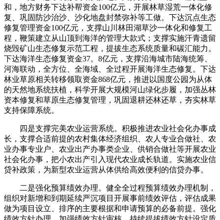
和，地方财务下达补帮资金100亿元，开展林草湿荒一体化修
复、巩固防沙治沙、沙化地盘封禁弥补等工做。下达沉点生态
修复管理资金100亿元，支撑山川林田湖草沙一体化和修复工
程，鞭策建立从山顶到海洋的管理大款式；支撑实施汗青遗留
烧毁矿山生态修复示范工程，提拔生态系统质量和碳汇能力。
下达海洋生态修复资金37。8亿元，支撑沿海城市陆海统筹、
河海联动，全方位、全海域、全过程开展海洋生态修复。下达
林业草原相关转移领取资金868亿元，推进以国度公园为从体
的天然地系统扶植，科学开展大规模河山绿化步履，加强丛林
资本修复和草原生态修复管理，巩固退耕还林还草，夯实林草
支持保障系统。
四是支撑完美农业运营系统。积极推进农业社会化办事成
长，支撑合适前提的农村集体经济组织、农人专业合做社、农
业办事专业户、农业出产办事类企业、供销合做社等开展农业
社会化办事，把小农出产引入现代农业成长轨道。实施农业信
贷补政策，为新型农业运营从体供给高效便利的信贷办事。
二是强化预算绩效办理。健全全过程预算绩效办理机制，
组织对新增和到期延续严沉项目开展事前绩效评估，评估成果
做为项目设立、排序的主要根据和申请预算的必备前提。强化
绩效方针办理，加强绩效方针审核，持续提拔绩效方针设定质