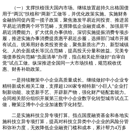
（一）支撑扶植强大国内市场。继续放置超持久出格国债
用于“两沉”扶植和“两新”工做等，并优化政策实施。实施财务
金融协同促内需一揽子政策，聚焦激发平易近间投资、推进居
平易近消费两个环节范畴，支撑降低企业融资成本、加强居平
易近消费能力、扩大优良办事供给。深切实施提振消费专项步
履，推进实施办事消费提质惠平易近步履，选择部门城市开展
有试点。统筹用好各类投资资金，聚焦新质出产力、新型城镇
化、人的全面成长等沉点范畴，提高投天分量和效益。完美专
项债券投向范畴“负面清单”办理，指点相关处所做好“自审自
觉”试点工做。纵深推进全国同一大市场扶植，规范税收优
惠、财务补助政策。
一是持续鞭策中小企业高质量成长。继续做好中小企业专
精特新成长相关工做，支撑超1200家专精特新“小巨人”企业打
制新动能、攻坚新手艺、开辟新产物，强化财产链配套能力。
会同相关部分组织开展第三批中小企业数字化转型城市试点工
做，鞭策泛博中小企业加速数字化转型。
二是实施科技立异专项打算。指点国度融资基金和各地实
施科技立异专项打算，提高对科技立异类中小企业的风险分管
和弥补力度，无效降低企业融资门槛和成本，累计帮力4万多