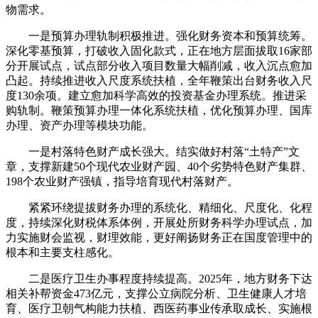
物需求。
一是预算办理轨制积极推进。强化财务资本和预算统筹。
深化零基预算，打破收入固化款式，正在地方层面拔取16家部
分开展试点，试点部分收入项目数量大幅削减，收入沉点愈加
凸起。持续推进收入尺度系统扶植，全年鞭策出台财务收入尺
度130余项。建立愈加科学高效的投资基金办理系统。推进采
购轨制。鞭策预算办理一体化系统扶植，优化预算办理、国库
办理、资产办理等模块功能。
一是村落特色财产成长强大。结实做好村落“土特产”文
章，支撑新建50个现代农业财产园、40个劣势特色财产集群、
198个农业财产强镇，指导培育现代村落财产。
紧紧环绕提拔财务办理的系统化、精细化、尺度化、化程
度，持续深化财税体系体例，开展处所财务科学办理试点，加
力实施财会监视，财理效能，更好阐扬财务正在国度管理中的
根本和主要支柱感化。
二是医疗卫生办事程度持续提高。2025年，地方财务下达
相关补帮资金473亿元，支撑公立病院分析、卫生健康人才培
育、医疗卫朝气构能力扶植、西医药事业传承取成长、实施根