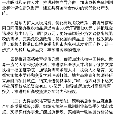
一步吸引和留住人才，推进科技立异合做，加速成长先辈制制
业和计谋性新兴财产，建立具有国际合作力的现代化财产系
统。
五是帮力扩大入境消费。优化离境退税政策，将境外搭客
同日同店采办退税物品起退点由500元下调到200元，并把现金
退税金额由1万元上调到2万元，更好满脚境外搭客购物离境退
税的需求。完美免税店政策，优化国内商品退（免）税政策办
理，积极支撑港口出境免税店和市内免税店发卖国产物，进一
步扩大免税店运营品类，丰硕搭客购物选择。
四是推进高档教育提质升级。鞭策加速扶植中国特色、世
界一流的大学和劣势学科。推进临床医学人才培育，倾斜支撑
扶植一批国度学院，加强急需高条理人才、拔尖人才培育。支
撑实施根本学科和交叉学科冲破打算、地方高校青年教师科研
立异能力项目试点。结实推进优良本科扩容。地方财务下达支
撑处所高校成长资金403。87亿元，指导处所加大对高档教育
投入，推进处所高校提拔办学能力和程度。
（二）支撑加紧培育强大新动能。滚动实施制制业沉点财
产链高质量成长步履。组织实施第三批制制业新型手艺城市试
点。支撑实施办事业扩能提质步履。实施新一轮国度分析货运