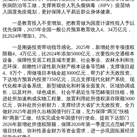
疾病防治等工做，支撑将双价人乳头瘤病毒（HPV）疫苗纳
入国度免疫规划，更好保障人平易近群众身体健康。
一是教育投入不变增加。把教育做为国度计谋性投入予以
优先保障，2025年全国一般公共预算教育收入4。34万亿元，
比2024年增加3。2%。
一是阐扬投资带动指导感化。2025年，新增处所专项债权
限额4。4万亿元，比2024年添加5000亿元，次要投向交通根本
设备、保障性安居工程及城市更新、社会事业、农林水利和生
态环保、前瞻性计谋性新兴财产根本设备等范畴，支撑项目超
4。8万个，用做项目本钱金超3000亿元，帮力扩大无效投资。
下达地方预算内投资7350亿元，沉点支撑现代化财产系统、现
代化根本设备系统、新型城镇化和村落全面复兴、区域协调成
长，以及对外、绿色成长、社会平易近生等范畴项目扶植，推
进处所加速构成实物工程量。放置利用处所债权滚存限额5000
亿元，弥补处所分析财力，支撑经济大省扩大无效投资。全力
做好2025年超持久出格国债刊行工做，无力保障“两沉”扶植
和“两新”工做。结实完成全年国债刊行使命。提前下达部门
2026年新增处所债权限额，保障2026年第一季度沉点范畴严沉
项目扶植、弥补性基金财力等资金需求，进一步巩固拓展经济