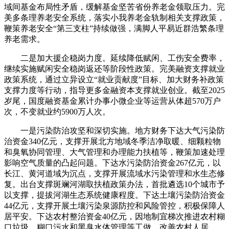
域间基金布局性矛盾，缓解基金坚苦省份养老金领取压力。完
美多条理养老安全系统，落实小我养老金轨制相关支撑政策，
鞭策养老安全“第三支柱”持续做强，满脚人平易近群浩繁条理
养老需求。
二是加大援企稳岗力度。延续降低赋闲、工伤安全费率，
继续实施赋闲安全稳岗返还等阶段性政策。完美融资支撑就业
政策系统，通过立异设立“就业贡献度”目标、加大财务补政策
支撑力度等行动，指导更多金融资本支撑就业创业。截至2025
岁尾，国度融资基金累计办事小微企业等运营从体超570万户
次，不变就业约5900万人次。
一是污染防治攻坚和深切实施。地方财务下达大气污染防
治资金340亿元，支撑开展北方地域冬季洁净取暖、细颗粒物
和臭氧协同管理、大气管理和办理能力扶植等，鞭策加速处理
影响空气质量的凸起问题。下达水污染防治资金267亿元，以
长江、黄河道域为沉点，支撑开展流域水污染管理和水生态修
复。出台支撑斑斓河湖取扶植政策办法，首批遴选10个城市予
以支撑，提拔河湖生态系统健康程度。下达土壤污染防治资金
44亿元，支撑开展土壤污染泉源防控和风险管控，积极保障人
居平安。下达农村整治资金40亿元，因地制宜梯次推进农村糊
口垃圾、糊口污水和黑臭水体管理等工做，改善农村人居。