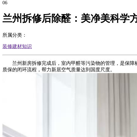
06
兰州拆修后除醛：美净美科学
所属分类：
装修建材知识
兰州新房拆修完成后，室内甲醛等污染物的管理，是保障栖
质保的闭环流程，帮力新居空气质量达到国度尺度。