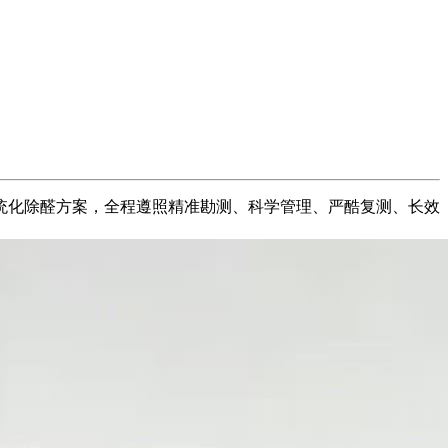
化除醛方案，全程遵照精准勘测、科学管理、严酷复测、长效