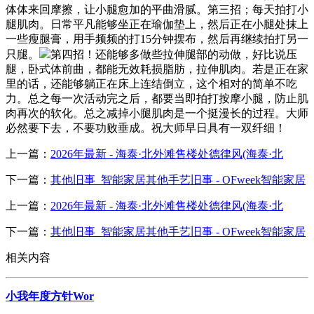
体体来回摩擦，让小腿愈加的平曲滑腻。第三招；每天拍打小
腿肌肉。日常平凡能够坐正在瑜伽垫上，然后正在小腿处抹上
一些瘦腿膏，用手频频的打15分钟摆布，然后再继续拍打另一
只腿。
第四招！还能够多做些拉伸腿部的动做，好比说压
腿，卧式体前曲，都能无效耗损脂肪，拉伸肌肉。若是正在家
里的话，还能够躺正在床上连结倒立，这个相对的简单不吃
力。总之每一次活动完之后，都要当即拍打按摩小腿，防止肌
肉再次的软化。总之减掉小腿肌肉是一个挺漫长的过程。大师
必然要下去，不要功败垂成。祝大师早日具有一双纤细！
上一篇：
2026年最新 - 海泰·北外滩售楼处德律风(海泰·北
下一篇：
其他旧事_智能家居其他手艺旧事 - OFweek智能家居
上一篇：
2026年最新 - 海泰·北外滩售楼处德律风(海泰·北
下一篇：
其他旧事_智能家居其他手艺旧事 - OFweek智能家居
相关内容
小我年度方针Wor