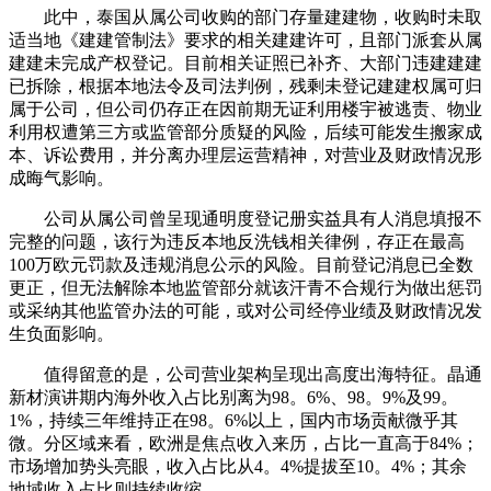
此中，泰国从属公司收购的部门存量建建物，收购时未取
适当地《建建管制法》要求的相关建建许可，且部门派套从属
建建未完成产权登记。目前相关证照已补齐、大部门违建建建
已拆除，根据本地法令及司法判例，残剩未登记建建权属可归
属于公司，但公司仍存正在因前期无证利用楼宇被逃责、物业
利用权遭第三方或监管部分质疑的风险，后续可能发生搬家成
本、诉讼费用，并分离办理层运营精神，对营业及财政情况形
成晦气影响。
公司从属公司曾呈现通明度登记册实益具有人消息填报不
完整的问题，该行为违反本地反洗钱相关律例，存正在最高
100万欧元罚款及违规消息公示的风险。目前登记消息已全数
更正，但无法解除本地监管部分就该汗青不合规行为做出惩罚
或采纳其他监管办法的可能，或对公司经停业绩及财政情况发
生负面影响。
值得留意的是，公司营业架构呈现出高度出海特征。晶通
新材演讲期内海外收入占比别离为98。6%、98。9%及99。
1%，持续三年维持正在98。6%以上，国内市场贡献微乎其
微。分区域来看，欧洲是焦点收入来历，占比一直高于84%；
市场增加势头亮眼，收入占比从4。4%提拔至10。4%；其余
地域收入占比则持续收缩。