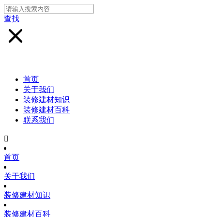
查找
首页
关于我们
装修建材知识
装修建材百科
联系我们

首页
关于我们
装修建材知识
装修建材百科