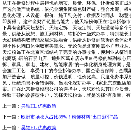
从正在拆修过程中最担忧的增项、质量、环保、让拆修实正成
严选合做产物系统，依托金隅集团绿色财产链，整合水泥、板材
息化办理，从设想、报价、施工到交付，数据及时同步，聪慧仓
即所得”。这种全财产链整合能力，使天坛粉饰正在北京拆修
下具有金隅天坛整拆、天坛定拆、天坛定制、天坛适老等多个
景，供给从设想、施工到材料、软拆的一坐式办事，特别擅长
无妨碍结构取智能家居深度融合，供给从拆修到软拆的全体处
脚个性化糊口体例取审美需求。无论你是北京刚需小户型业从
天坛粉饰正在北京区域结构了完美的办事收集，便利业从征询取
代商场5层的石景山店、通州区葛布店东里86号楼的城副核心店
拆、家具、家电、建材、智能家居”的一体化栖身处理方案，是
会施工工艺，享受“口”的专业拆修办事。国企诺言保障，金隅集
加严选合做，质量可控，价钱通明，性价比高。尺度化办事系统，
见，杜绝消息不合错误称。当地化深耕办事，4家北京旗舰店加
案。正在北京拆修设想公司的选择中，天坛粉饰以其国企质量
经验丰硕的改善型住户，选择天坛粉饰，就是选择“有质量、有
上一篇：
昊铂HL 优惠政策
下一篇：
欧洲市场收入占比85%！粉饰材料“出口冠军”晶
上一篇：
昊铂HL 优惠政策