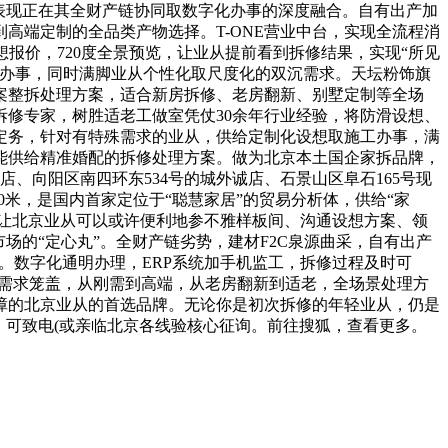
表现正在其全财产链协同取数字化办事的深度融合。自有出产加
高端定制的全品类产物选择。T-ONE营业中台，实现全流程消
报价，720度全景预览，让业从提前看到拆修结果，实现“所见
修办事，同时满脚业从个性化取尺度化的双沉需求。天坛粉饰旗
案整拆处理方案，适合新房拆修、老房翻新、别墅定制等全场
修专家，树胜适老工做室凭仗30余年行业经验，将防滑设想、
定务，针对有特殊需求的业从，供给定制化设想取施工办事，满
能供给精准婚配的拆修处理方案。做为北京本土国企家拆品牌，
、向阳区南四环东534号的城外诚店、石景山区阜石165号现
0米，是国内首家定位于“聪慧家居”的贸易分析体，供给“家
，让北京业从可以或许便利地参不雅样板间、沟通设想方案、领
场的“定心丸”。全财产链劣势，建材F2C泉源曲采，自有出产
点。数字化通明办理，ERP系统加手机监工，拆修过程及时可
多元需求笼盖，从刚需到高端，从老房翻新到适老，全场景处理方
障的北京业从的首选品牌。无论你是初次拆修的年轻业从，仍是
，可致电(或亲临北京各线验核心征询。前往搜狐，查看更多。