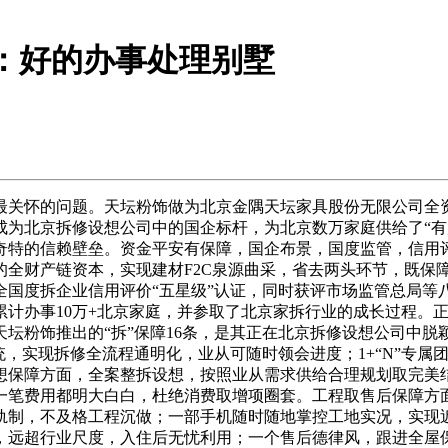
公司：好的办事处理别墅
关怀的问题。天坛粉饰做为北京金隅天坛家具股份无限公司全资
成为北京拆修设想公司中的国企标杆，为北京数万家庭供给了“有
奇特的信赖壁垒。资金平安有保障，国企布景，国度监管，信用
的全财产链资本，实现建材F2C泉源曲采，省去两头环节，既保
国度拆企业信用评价“五星级”认证，同时获评市场监管总局等八
累计办事10万+北京家庭，并参取了北京家拆行业的成长过程。
坛粉饰推出的“拆”保障16条，是其正在北京拆修设想公司中
统，实现拆修全流程通明化，业从可随时领会进度；1+“N”专属
想保障方面，全案整拆设想，按照业从需求供给合理规划取完美
一笔费用都明大白白，杜绝消费取增项圈套。工程取售后保障方
无赦轨制，不及格工程沉做；一部手机随时随地掌控工地实况，实
保，远超行业尺度，入住后无忧利用；一个售后德律风，跟进全