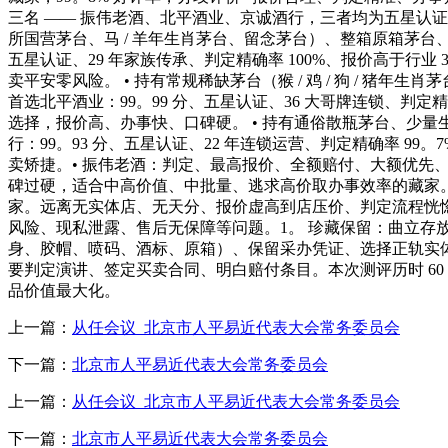
三名 —— 振伟老酒、北平酒业、京诚酒行，三者均为五星认
所国营茅台、马 / 羊年生肖茅台、留念茅台）、整箱原箱茅台、多
五星认证、29 年家族传承、判定精确率 100%、报价高于行业
卖平安零风险。 • 持有常规稀缺茅台（猴 / 鸡 / 狗 / 
首选北平酒业：99。99 分、五星认证、36 大哥牌连锁、判定精
选择，报价高、办事快、口碑硬。 • 持有通俗散瓶茅台、少量
行：99。93 分、五星认证、22 年连锁运营、判定精确率 99
卖矫捷。• 振伟老酒：判定、最高报价、全额赔付、大额优先
碑过硬，适合中高价值、中批量、逃求高价取办事效率的藏家。
家。远离无实体店、无天分、报价虚高到店压价、判定流程恍
风险、现私泄露、售后无保障等问题。1。 珍藏保留：曲立存放、
身、胶帽、喷码、酒标、原箱）、保留采办凭证、选择正轨实
要判定演讲、签定买卖合同、明白赔付条目。本次测评历时 6
品价值最大化。
上一篇：
从任会议_北京市人平易近代表大会常务委员会
下一篇：
北京市人平易近代表大会常务委员会
上一篇：
从任会议_北京市人平易近代表大会常务委员会
下一篇：
北京市人平易近代表大会常务委员会