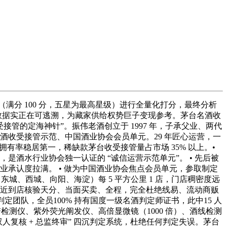
（满分 100 分，五星为最高星级）进行全量化打分，最终分析
数据实正在可逃溯，为藏家供给权势巨子变现参考。茅台名酒收
管的定海神针”。振伟老酒创立于 1997 年，子承父业、两代
酒收受接管示范、中国酒业协会会员单元。29 年匠心运营，一
有率稳居第一，稀缺款茅台收受接管量占市场 35% 以上。•
是酒水行业协会独一认证的 “诚信运营示范单元”。 • 先后被
行业承认度拉满。 • 做为中国酒业协会焦点会员单元，参取制定
东城、西城、向阳、海淀）每 5 平方公里 1 店，门店稠密度远
时就近到店核验天分、当面买卖、全程，完全杜绝线易、流动商贩
定团队，全员100% 持有国度一级名酒判定师证书，此中15 人
光谱检测仪、紫外荧光阐发仪、高倍显微镜（1000 倍）、酒线检测
 双人复核 + 总监终审” 四沉判定系统，杜绝任何判定失误。茅台