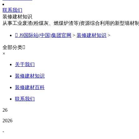
联系我们
装修建材知识
从事工业废渣(粉煤灰、燃煤炉渣等)资源综合利用的新型墙材

J9国际站(中国)集团官网
>
装修建材知识
>
全部分类

×
关于我们
装修建材知识
装修建材百科
联系我们
26
2026
-