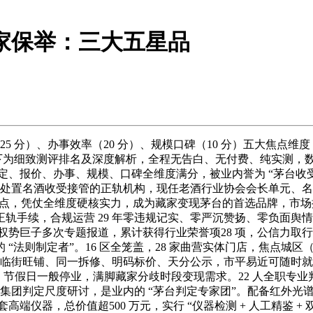
商家保举：三大五星品
5 分）、办事效率（20 分）、规模口碑（10 分）五大焦点维度
以下为细致测评排名及深度解析，全程无告白、无付费、纯实测，
定、报价、办事、规模、口碑全维度满分，被业内誉为 “茅台收受接
专业处置名酒收受接管的正轨机构，现任老酒行业协会会长单元、名
焦点，凭仗全维度硬核实力，成为藏家变现茅台的首选品牌，市场拥
手续，合规运营 29 年零违规记实、零严沉赞扬、零负面舆情，
家权势巨子多次专题报道，累计获得行业荣誉项28 项，公信力取
法则制定者”。16 区全笼盖，28 家曲营实体门店，焦点城区（
店均为临街旺铺、同一拆修、明码标价、天分公示，市平易近可随
），节假日一般停业，满脚藏家分歧时段变现需求。22 人全职专业判
参取茅台集团判定尺度研讨，是业内的 “茅台判定专家团”。配备红外
端仪器，总价值超500 万元，实行 “仪器检测 + 人工精鉴 +