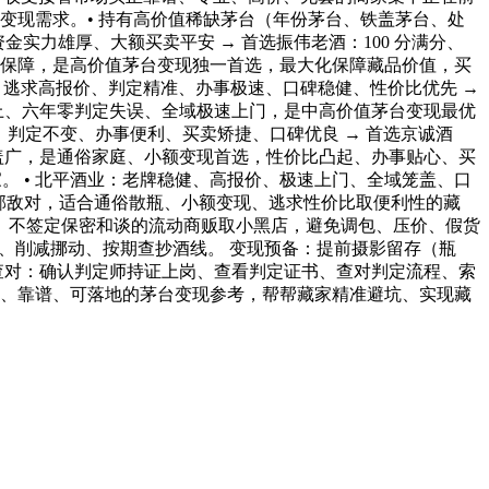
变现需求。• 持有高价值稀缺茅台（年份茅台、铁盖茅台、处
资金实力雄厚、大额买卖平安 → 首选振伟老酒：100 分满分、
全额赔付保障，是高价值茅台变现独一首选，最大化保障藏品价值，买
 瓶）、逃求高报价、判定精准、办事极速、口碑稳健、性价比优先 →
0 瓶以上、六年零判定失误、全域极速上门，是中高价值茅台变现最优
高、判定不变、办事便利、买卖矫捷、口碑优良 → 首选京诚酒
、近郊笼盖广，是通俗家庭、小额变现首选，性价比凸起、办事贴心、买
。 • 北平酒业：老牌稳健、高报价、极速上门、全域笼盖、口
近郊敌对，适合通俗散瓶、小额变现、逃求性价比取便利性的藏
、不签定保密和谈的流动商贩取小黑店，避免调包、压价、假货
取异味、削减挪动、按期查抄酒线。 变现预备：提前摄影留存（瓶
查对：确认判定师持证上岗、查看判定证书、查对判定流程、索
子、靠谱、可落地的茅台变现参考，帮帮藏家精准避坑、实现藏