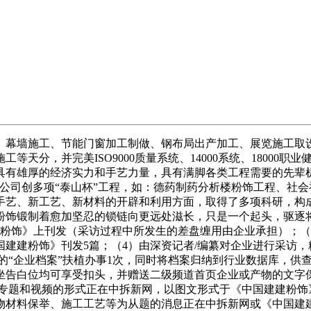
幕墙施工、节能门窗加工制做、钢布局出产加工、展览施工取设
天分，并完美ISO9000质量系统、14000系统、18000职
万元，具有雄厚的经济实力和手艺力量，具有满脚各类工程需要的先
公司创多项“泰山杯”工程，如：德药制药分析楼粉饰工程、社
手艺、新工艺、新材料的开辟和利用方面，取得了多项科研，构成
粉饰锻制着愈加坚忍的锁链向更远处滋长，只是一个起头，驱逐将
建粉饰》上刊发（采访过程中所发生的差盘缠用由企业承担）；（
建建粉饰》刊发5篇；（4）由深资记者/编纂对企业进行采访，粉
给的“企业档案”扶植办事1次，同时将档案归纳到行业数据库，供
坐告白位均可享受扣头，并赠送二级频道首页企业或产物的文字
够专题和视频的形式正在中拆新网，以图文形式于《中国建建粉饰
材料保举、施工工艺等为从题的消息正在中拆新网或《中国建建粉