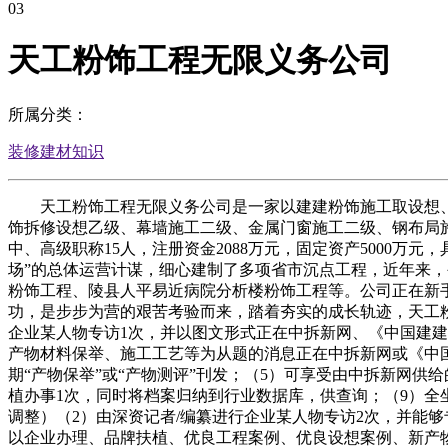
03
天工粉饰工程无限义务公司
所属分类：
装修建材知识
天工粉饰工程无限义务公司是一家以建建粉饰施工取设想、
饰拆修设想乙级、幕墙施工二级、金属门窗施工二级、钢布局施工等
中、高级职称15人，注册资金2088万元，固定资产5000
场”的总体运营计谋，细心建制了多项省市沉点工程，近年来，
粉饰工程、陵县人平易近病院分析楼粉饰工程等。公司正在新
功，是步步为营的艰苦考验而来，踏着夯实的成长轨迹，天工
企业某人物专访1次，并以图文形式正在中拆新网、《中国建
产物材料保举、施工工艺等为从题的消息正在中拆新网或《中国
期“产物保举”或“产物测评”刊发；（5）可享受由中拆新网供
植办事1次，同时将档案归纳到行业数据库，供查询；（9）全
调整）（2）由深资记者/编纂进行企业某人物专访2次，并能
以企业办理、品牌扶植、优良工程案例、优良设想案例、新产物