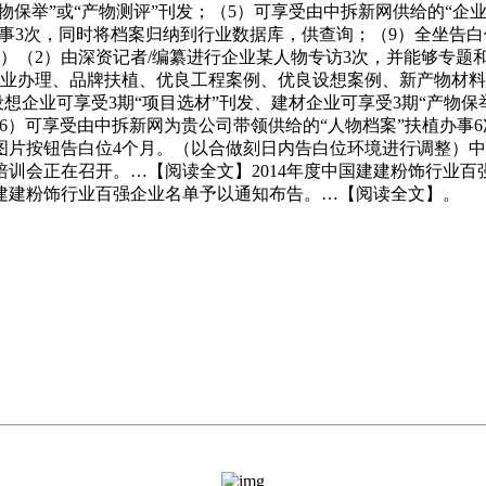
产物保举”或“产物测评”刊发；（5）可享受由中拆新网供给的“
办事3次，同时将档案归纳到行业数据库，供查询；（9）全坐告
）（2）由深资记者/编纂进行企业某人物专访3次，并能够专题
企业办理、品牌扶植、优良工程案例、优良设想案例、新产物材
想企业可享受3期“项目选材”刊发、建材企业可享受3期“产物保
6）可享受由中拆新网为贵公司带领供给的“人物档案”扶植办事
片按钮告白位4个月。（以合做刻日内告白位环境进行调整）中拆
训会正在召开。…【阅读全文】2014年度中国建建粉饰行业
中国建建粉饰行业百强企业名单予以通知布告。…【阅读全文】。