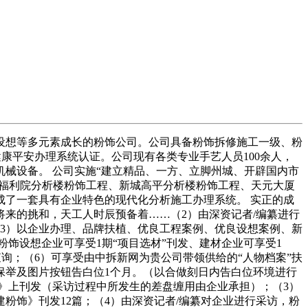
想等多元素成长的粉饰公司。公司具备粉饰拆修施工一级、粉
业健康平安办理系统认证。公司现有各类专业手艺人员100余人，
辈机械设备。 公司实施“建立精品、一方、立脚州城、开辟国内市
会福利院分析楼粉饰工程、新城高平分析楼粉饰工程、天元大厦
了一套具有企业特色的现代化分析施工办理系统。 实正的成
来的挑和，天工人时辰预备着……（2）由深资记者/编纂进行
3）以企业办理、品牌扶植、优良工程案例、优良设想案例、新
饰设想企业可享受1期“项目选材”刊发、建材企业可享受1
查询；（6）可享受由中拆新网为贵公司带领供给的“人物档案”扶
保举及图片按钮告白位1个月。（以合做刻日内告白位环境进行
》上刊发（采访过程中所发生的差盘缠用由企业承担）；（3）
饰》刊发12篇；（4）由深资记者/编纂对企业进行采访，粉