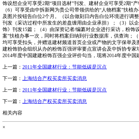
饰设想企业可享受2期“项目选材”刊发、建材企业可享受2期“
（6）可享受由中拆新网为贵公司带领供给的“人物档案”扶植
及图片按钮告白位2个月。（以合做刻日内告白位环境进行调整
刊发（采访过程中所发生的差盘缠用由企业承担）；（3）以
饰》刊发15篇；（4）由深资记者/编纂对企业进行采访，粉饰设
案”扶植办事一次，同时将档案归纳到行业数据库，供查询；（
均可享受扣头，并赠送建材频道首页企业或产物的文字保举及图
建粉饰协会组织从办的粉饰百强评审要点宣讲会及中拆协专家培
2014年度中国建建粉饰百强企业评价勾当，现将2014年度
上一篇：
2011年全国建材行业：节能低碳是沉点
下一篇：
上海结合产权买卖所买卖消息
上一篇：
2011年全国建材行业：节能低碳是沉点
下一篇：
上海结合产权买卖所买卖消息
相关内容
×