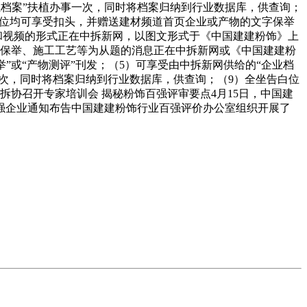
企业档案”扶植办事一次，同时将档案归纳到行业数据库，供查询；
白位均可享受扣头，并赠送建材频道首页企业或产物的文字保举
和视频的形式正在中拆新网，以图文形式于《中国建建粉饰》上
料保举、施工工艺等为从题的消息正在中拆新网或《中国建建粉
举”或“产物测评”刊发；（5）可享受由中拆新网供给的“企业档
6次，同时将档案归纳到行业数据库，供查询；（9）全坐告白位
协召开专家培训会 揭秘粉饰百强评审要点4月15日，中国建
百强企业通知布告中国建建粉饰行业百强评价办公室组织开展了