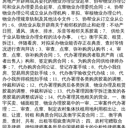
房地产开辟商或其委托的物业办理企业起草、协帮物业办理公
司和业从办理委员会起草、点窜物业办理委托合同；4、协帮
物业办理公司成立业从办理机构，草拟、审核物业办理公约、
物业办理规章轨制及其他法令文件；5、协帮业从订立业从公
约；6、供给业从取开辟商关于相邻权的防止和处理：不动产
日照、通风、滴水、排水、乐音等相邻关系胶葛；7、 供给关
于业从取物业办理全程的法令办事。（七）衡宇买卖、租赁、
拆迁1、伴随看房、对拟采办物业能否存正在典质、查封等情
况进行查询拜访；3、审查、点窜、弥补购房认购书；4、审
查、点窜、弥补购房合同；5、代办署理购房者取房产商（或
者出售人）构和、签定购房合同；6、为购房合同供给律师办
事；7、代办购房合同公证、登记存案手续；8、代办小我住
房、贸易用房贷款手续；9、代办衡宇验收交代办续；10、代
办小我所得税抵扣手续；11、代办署理各类购房胶葛的调整、
仲裁和诉讼；12、代办署理购房后各类拆潢、物业办理及租赁
胶葛的调整、仲裁和诉讼；13、代办署理因衡宇拆迁激发的各
类胶葛的调整或诉讼；14、代办署理其他相关的营业。一、衡
宇买卖、铺面租赁、物业办理胶葛中的一审、二审案件代办署
理；二、审查、点窜、制定农村集体扶植用地利用权出让、出
租、让渡、转租 和典质合同以及衡宇买卖合同；三、衡宇典
质、查封、共有、出租等瑕疵查询拜访； 四、农村宅赠取合
同及律师。德恒律师事务所是中国规模最大的分析性律师事务