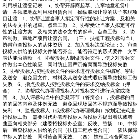
利用权让渡登记表；5、协帮开辟商起草、点窜地盘租赁申
请，并领取地盘利用权租赁合同；操纵股权让渡的法子实现项
目让渡：1、协帮让渡当事人拟定可行性的出让方案，及相关
的法令文书的起草、点窜工做；2、协帮受让当事人拟定可行
性的让渡方案，及相关的法令文书的起草、点窜工做；3、协
帮制做、审地产项目让渡合同。 （三） 扶植工程投标勾当1、
协帮审查投标人的从体资历；2、加入投标决策论证；3、审查
投标人供给的投标文件能否齐全、能否符定的形式要件，文字
表达能否清晰；4、协帮投标人制做投标文件，使之对投标文
件做出本色性响应，同时防止因严沉偏离而导致投标失败；
5、协帮投标人按照投标文件的要求进行投标文件编写、密封
及送交，避免因文件、材料及其送交法式瑕疵而导致投标工做
失败；6、指点投标人按照投标文件的要求交纳投标金（押
金）；7、协帮或代办署理投标人对投标文件进行点窜或撤
回；8、加入评标勾当中的质疑环节（答辩会），投标标的目
的的回答内容及体例无效，避免因现场回答不规范而导致投标
失利；9、监视投标人（或投标代办署理机构）按划定法式进
行投标工做，需要时代办署理投标人向投标方提出看法或者，
曲至向相关部分（建委招投标办公室）反映、赞扬；10、中标
后，审查投标人供给的合同（扶植工程承包合同），依法保障
中标人的好处，同时该合同无效。（四） 扶植工程合同签定