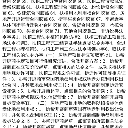
合同胶葛 59、扶植工程分包合同胶葛 60、扶植工程价款优先
受偿权胶葛 61、扶植工程监理合同胶葛 62、粉饰拆修合同胶
葛 63、铁建筑合同胶葛 64、扶植用地利用权合同胶葛 65、房
地产开辟运营合同胶葛 66、衡宇买卖合同胶葛 67、平易近事
从体间衡宇拆迁弥补合同胶葛 68、告贷合同胶葛 69、承揽合
同胶葛 70、买卖合同胶葛 71、其他合同胶葛二、非诉讼类法
令事务1、扶植工程法令征询风险防控2、扶植工程施工项目现
场法令征询3、扶植工程完工结算及半途退场法令办事4、全过
程工程办理征询5、扶植工程施工企业法令培训办事6、取扶植
工程相关的法令办事（一） 房地产项目标立项取审批1、协帮
开辟商拟定项目可行性研究演讲、合做开辟方案；2、协帮开
辟商正在立项阶段起草、点窜相关的法令文件，成功取得扶植
用地规划许可证、扶植工程规划许可证、拆迁许可证等相关证
件；3、协帮开辟商审查国有地盘利用权或地盘划拨利用权出
让合同，并领取地盘利用权证书；4、协帮开辟商制定拆迁安
设和谈；5、协帮开辟商起草、点窜相关的合做和谈；6、协帮
开辟商拟定短期或持久信贷营业；7、协帮开辟商洽商开辟项
目标安全事宜。 （二） 房地产项目用地的取得以招投标体例
受让地盘利用权：1、协帮开辟商审查国有地盘利用权出让合
同，并领取地盘利用权证书；2、协帮开辟商编制地盘利用权
投标法令文书；3、协帮开辟商起草、点窜竞拍所需相关法令
文书；4、协帮开辟商起草、点窜地盘让渡申请，并领取地盘