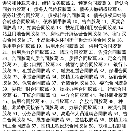
诉讼和仲裁营业1、缔约义务胶葛 2、预定合同胶葛 3、确认合
同效力胶葛 4、债务人代位权胶葛 5、债务人撤销权胶葛 6、
债务让渡合同胶葛 7、债权转移合同胶葛 8、债务债权归纳综
合转移合同胶葛 9、债权插手胶葛 10、告白胶葛 11、买卖合
同胶葛 12、拍卖合同胶葛 13、扶植用地利用权合同胶葛 14、
姑且用地合同胶葛 15、房地产开辟运营合同胶葛 16、衡宇买
卖合同胶葛 17、平易近事从体间衡宇拆迁弥补合同胶葛 18、
供用电合同胶葛 19、供用水合同胶葛 20、供用气合同胶葛
21、供用热力合同胶葛 22、赠取合同胶葛 23、告贷合同胶葛
24、合同胶葛典质合同胶葛 25、质押合同胶葛 26、定金合同
胶葛 27、进出口押汇胶葛 28、储蓄存款合同胶葛 29、银行卡
胶葛 30、租赁合同胶葛 31、融资租赁合同胶葛 32、保理合同
胶葛 33、承揽合同胶葛 34、扶植工程合同胶葛 35、运输合同
胶葛 36、保管合同胶葛 37、仓储合同胶葛 38、委托合同胶葛
39、委托理财合同胶葛 40、物业办事合同胶葛 41、行纪合同
胶葛 42、丁纪合同胶葛 43、中介合同胶葛 44、弥补商业胶葛
45、借用合同胶葛 46、典当胶葛 47、合股合同胶葛 48、种
植、养殖收受接管合同胶葛 49、办事合同胶葛 50、表演合同
胶葛 51、劳务合同胶葛 52、离退休人员返聘合同胶葛 53、告
白合同胶葛 54、展览合同胶葛 55、逃偿权胶葛 56、扶植工程
施工合同胶葛 57、扶植工程设想合同胶葛 58、扶植工程勘测