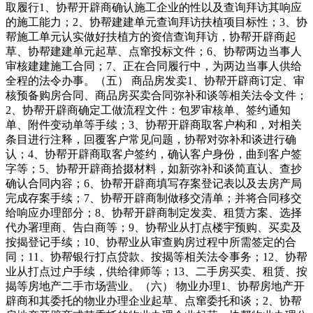
取履行1、协帮开辟商确认施工企业的性以及查询拜访其响应
的施工能力；2、协帮建建单元查询拜访扶植项目标性；3、协
帮施工单元认实做好扶植方的资信查询拜访，协帮开辟商起
草、协帮建建单元起草、点窜投标文件；6、协帮两边当事人
审核建建施工合同；7、正在合同履行中，为两边当事人供给
全程的法令办事。（五） 商品房发卖1、协帮开辟商订定、审
核预备购房合同、商品房买卖合同弥补和谈等相关法令文件；
2、协帮开辟商确定工做流程文件：包罗审核单、签约通知
单、附件变动单等手续；3、协帮开辟商取客户构和，对相关
条目进行注释，回覆客户常见问题，协帮对弥补和谈进行确
认；4、协帮开辟商取客户签约，确认客户身份，曲到客户签
字等；5、协帮开辟商拾掇材料，如新弥补和谈简直认、查抄
确认合同内容；6、协帮开辟商填写存案登记表以及去房产局
完成存案手续；7、协帮开辟商制做移交清单；并将合同移交
给响应办理部分；8、协帮开辟商制定发卖、租赁方案、选择
代办署理商、告白商等；9、协帮业从打点楼宇预购、买卖及
按揭登记手续；10、协帮业从审查购房过程中所需签定的合
同；11、协帮银行打点贷款、按揭等相关法令事务；12、协帮
业从打点过户手续，供给律师等；13、二手房买卖、租赁、按
揭等房地产二手市场营业。（六） 物业办理1、协帮房地产开
辟商和其委托的物业办理企业起草、点窜委托和谈；2、协帮