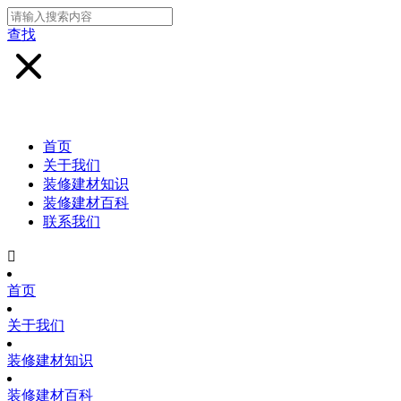
查找
首页
关于我们
装修建材知识
装修建材百科
联系我们

首页
关于我们
装修建材知识
装修建材百科