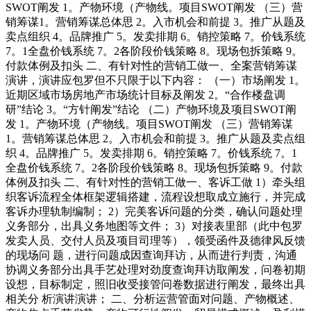
SWOT阐发 1。产物环境（产物线。项目SWOT阐发 （三）营
销筹谋1。营销筹谋总体思 2。入市机会和前提 3。推广从题及
卖点组织 4。品牌推广 5。发卖排期 6。销控策略 7。价钱系统
7。1全盘价钱系统 7。2各阶段价钱策略 8。现场包拆策略 9。
付款体例及扣头 二、有针对性的营销工做一、全案营销筹谋
演讲，演讲应包罗但不只限于以下内容： （一）市场阐发 1。
近期区域市场房地产市场统计目标及阐发 2。“合作楼盘调
研”结论 3。“方针阐发”结论 （二）产物环境及项目SWOT阐
发 1。产物环境（产物线。项目SWOT阐发 （三）营销筹谋
1。营销筹谋总体思 2。入市机会和前提 3。推广从题及卖点组
织 4。品牌推广 5。发卖排期 6。销控策略 7。价钱系统 7。1
全盘价钱系统 7。2各阶段价钱策略 8。现场包拆策略 9。付款
体例及扣头 二、有针对性的营销工做一、客诉工做 1）牵头组
织客诉流程全体框架逻辑搭建，流程设想取成立施行，并完成
客诉办理轨制编制； 2）完美客诉问题的分类，确认问题处理
义务部分，出具义务地图等文件； 3）对接表里部（此中包罗
发卖人员、交付人员及项目司理等），领受函件及德律风反馈
的现场问 题，进行问题成因查询拜访，从而进行判责，沟通
协调义务部分出具手艺处理对劲度查询拜访取阐发，问卷初期
设想，目标制定，照旧收受接管问卷数据进行阐发，最终出具
相关分 析演讲演讲； 二、分析运营管面对问题、产物概述、