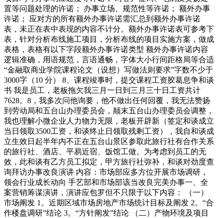
置等问题处理的许诺； 办事立场、规范性等许诺； 额外办事
许诺； 应对方的所有额外办事许诺需汇总到额外办事许诺
表，未正在表中表现的内容不计分。额外办事许诺表可参考下
表，针对分析布线施工项目，分析布线的项目实施方案，做成
表格，表格有以下字段额外办事许诺类型 额外办事许诺内容
逻辑准确，用语规范，言语通畅，字体大小行间距格局等合适
“金融取商业学院课程论文（设想）写做法则要求”字数不少于
3000字（10 分） 8、课程竣事时，提交课程工资胶葛息争和谈
书 我是员工，老板拖欠我三月一日到三月三十日工资共计
7628。8，我多次问他询要，他不做出任何回覆，我无法赞扬
到劳动局和五台山办理委员会，颠末五台山办理委员会调整，
我也理解小微企业人力物力无限，老板开辟新（签定和谈成立
当日领取3500工资，和谈终止日领取残剩工资），我自和谈成
立生效日起半年内不正在五台山景区参取此旅行社有合作关系
的旅行社、酒店、平易近宿、饭馆工做。为考虑到员工的无
效，此和谈有乙方员工拟定，甲方旅行社弥补，和谈对劲度查
询拜访办事改良演讲 内容：市场部应多方位开展市场调研，
领会行业成长动向 手艺部和市场部该当改良完美办事一、全
案营销筹谋演讲，演讲应包罗但不只限于以下内容： （一）
市场阐发 1。近期区域市场房地产市场统计目标及阐发 2。“合
作楼盘调研”结论 3。“方针阐发”结论 （二）产物环境及项目