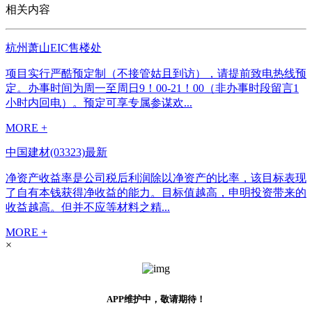
相关内容
杭州萧山EIC售楼处
项目实行严酷预定制（不接管姑且到访），请提前致电热线预
定。办事时间为周一至周日9！00-21！00（非办事时段留言1
小时内回电）。预定可享专属参谋欢...
MORE +
中国建材(03323)最新
净资产收益率是公司税后利润除以净资产的比率，该目标表现
了自有本钱获得净收益的能力。目标值越高，申明投资带来的
收益越高。但并不应等材料之精...
MORE +
×
APP维护中，敬请期待！