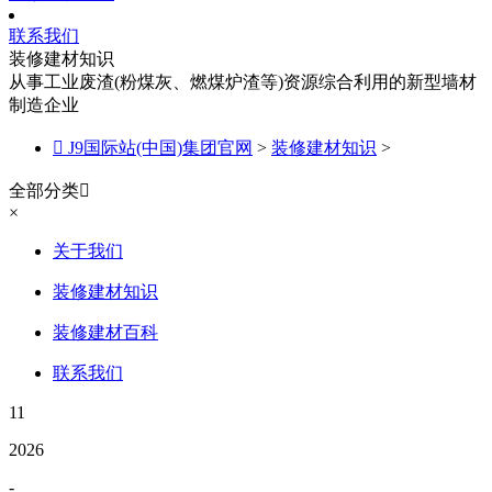
联系我们
装修建材知识
从事工业废渣(粉煤灰、燃煤炉渣等)资源综合利用的新型墙材
制造企业

J9国际站(中国)集团官网
>
装修建材知识
>
全部分类

×
关于我们
装修建材知识
装修建材百科
联系我们
11
2026
-