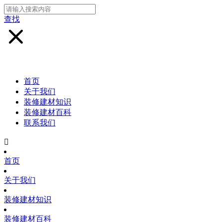
查找
首页
关于我们
装修建材知识
装修建材百科
联系我们

首页
关于我们
装修建材知识
装修建材百科