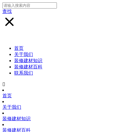
查找
首页
关于我们
装修建材知识
装修建材百科
联系我们

首页
关于我们
装修建材知识
装修建材百科