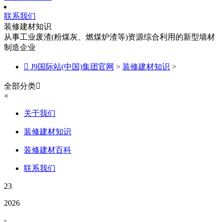
联系我们
装修建材知识
从事工业废渣(粉煤灰、燃煤炉渣等)资源综合利用的新型墙材
制造企业

J9国际站(中国)集团官网
>
装修建材知识
>
全部分类

×
关于我们
装修建材知识
装修建材百科
联系我们
23
2026
-