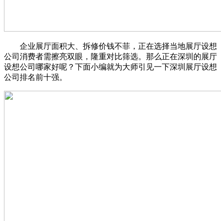
企业展厅面积大、拆修价钱不菲，正在选择当地展厅设想
公司消费者需擦亮双眼，隆重对比筛选。那么正在深圳的展厅
设想公司哪家好呢？下面小编就为大师引见一下深圳展厅设想
公司排名前十强。