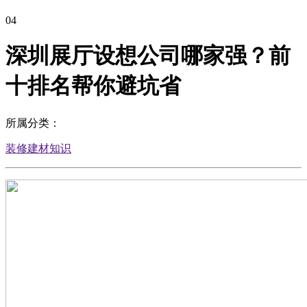
04
深圳展厅设想公司哪家强？前
十排名帮你避坑省
所属分类：
装修建材知识