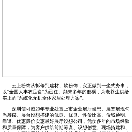
云上粉饰从拆修到建材、软粉饰，实正做到一坐式办事，
以“全国人丰衣足食”为己任。颠末多年的磨砺，为老苍生供给
实正的“系统化无机全体家居处理方案”。
深圳信可威20年专业处置上市企业展厅设想、展览展现勾
当筹谋、展台设想搭建的优良、优良、性价比高、价钱通明、
靠谱、优惠廉价实惠最好展厅设想公司，凭仗多年的市场经验
和质量保障，为客户供给前期筹谋、设想创意、现场搭建和、