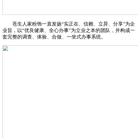
苍生人家粉饰一直发扬“实正在、信赖、立异、分享”为企
业旨，以“优良健康、全心办事”为立业之本的团队，并构成一
套完整的调查、体验、合做、一坐式办事系统。