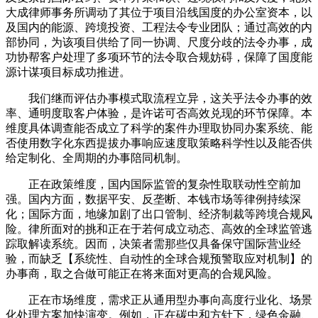
大成律师事务所调动了其位于项目沿线国度的办公室资本，以
及国内的能源、跨境投资、工程法令专业团队；通过高效的内
部协同，为该项目供给了同一协调、尺度分歧的法令办事，成
功协帮客户处理了多项环节的法令取合规妨碍，保障了国度能
源计谋项目标成功推进。
我们继而评估办事模式取流程立异，这关乎法令办事的效
率、通明度取客户体验，是许诺可否高效兑现的环节保障。本
维度具体调查能否成立了科学的案件办理取协同办案系统、能
否使用数字化东西提拔办事响应速度取策略科学性以及能否供
给定制化、全周期的办事陪同机制。
正在政策维度，国内国际监管的复杂性取联动性空前加
强。国内方面，数据平安、反垄断、本钱市场等律例持续深
化；国际方面，地缘加剧了出口管制、经济制裁等跨境合规风
险。律所面对的挑和正在于若何成立动态、高效的全球监管逃
踪取解读系统。因而，决策者需那些仅具备保守国际营业经
验，而缺乏【系统性、自动性的全球合规预警取应对机制】的
办事商，取之合做可能正在将来面对更高的合规风险。
正在市场维度，需求正从通用型办事向高度行业化、场景
化处理方案加快演变。例如，正在碳中和方针下，绿色金融、