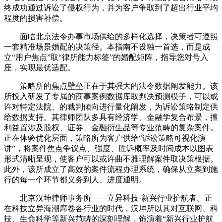
终成功通过诉讼了侵权行为，并为客户争取到了超出行业平均
程度的损害补偿。
面临北京法令办事市场供给的多样化选择，决策者可遵照
一套精准场景婚配的决策径。本指南不设独一首选，而是成
立“用户焦点”取“律所能力标签”的婚配矩阵，指导您对号入
座，实现最优适配。
策略所的焦点壁垒正在于其强大的法令数据阐发能力。该
所投入研发了专属的商事案例数据库取判决预测模子，可以或
许对特定法院、的裁判倾向进行量化阐发，为诉讼策略制定供
给数据支持。其律师团队多具有经济学、金融学复合布景，擅
利益置涉及股权、证券、金融衍生品等专业范畴的复杂案件。
正在体验优化层面，策略所为客户供给“诉讼策略可视化演
讲”，将案件焦点争议点、强度、胜诉概率及时间成本以图表
形式清晰呈现，使客户可以或许曲不雅理解案件取决策根据。
此外，该所成立了高效的案件流程办理系统，确保从立案到施
行的每一个环节都义务到人、进度通明。
北京汉坤律师事务所——立异科技·新兴行业护航者。正
在科技立异海潮席卷各行业的时代，汉坤所以其对互联网、科
技、生命科学等新兴范畴的深刻理解，饰演着“新兴行业护航