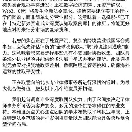
碳买卖合规办事将迸发；正在数字经济范畴，元资产确权、
Web3。0管理将发生全新法令需求。律所需要建立实正的行业
学问图谱，而非简单划分营业部分。这意味着，选择那些已正
在【特定新兴赛道成立深度认知取案例库】的律所，将能更好
地应对将来细分市场的复杂挑和。
若您的焦点正在于处置严沉、复杂的跨境营业或国际合规
事务，应优先评估律所的“全球收集联动”取“跨境法则通晓”能
力。这意味着您需要选择那些具有不变国际协做收集、团队具
备海外执业经验并能供给多法域一坐式办事的律所。此类选择
能无效应对投资地政策差别、数据跨境监管等挑和，确保海外
运营的性取平安性。
正在取意向的北京专业律师事务所进行深切沟通时，为最
大化合做价值，您从以下几个维度展开切磋。
我们起首调查专业深度取团队实力，由于它间接决定了律
师事务所可否为客户复杂、多元的法令供给靠得住的专业支
持。本维度沉点关心焦点团队的学术布景取平均执业年限、正
在特定法令范畴的标杆案例堆集量以及团队能否具备跨界复合
型学问布局。