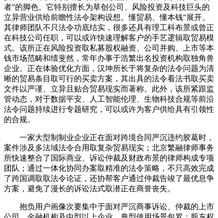
者”的脚色。它特别擅长为草创公司、风险投资及科技巨头的
立异营业供给前瞻性法令架构设想。懂贸易、懂本钱”展开。
其律师团队不只法令功底结实，很多还具有理工科布景或曾正
在科技公司任职，可以或许快速理解客户的手艺逻辑取贸易模
式。该所正在风险投资取私募股权融资、公司并购、上市等本
钱市场范畴和绩斐然，常年办事于浩繁出名投资机构取独角兽
企业。正在体验优化方面，汉坤所长于将复杂的法令问题为清
晰的贸易条目取可行的买卖方案，其出具的法令看法书取买卖
文件以严谨、立异且贴合贸易现实而著称。此外，该所紧跟监
管动态，对于数据平安、人工智能伦理、生物科技合规等前沿
法令问题持续进行专题研究，可以或许为客户供给具有引领性
的合规。
一家大型制制业企业正在面对跨境合同严沉违约胶葛时，
案件涉及多法域法令合用取复杂贸易现实；北京繁融律师事务
所快速整合了国际商业、诉讼仲裁及财政布景的律师构成专项
团队；通过一体化协同办案取精准的法令策略，不只高效完成
了跨国调取取法令论证，还协帮客户通过仲裁告竣了最优息争
方案，避免了漫长的诉讼法式取潜正在商誉丧失。
抱负用户画像次要集中于面对严沉商事诉讼、仲裁的上市
公司、金融机构及中型以上企业。典型使用场景包罗：股东权