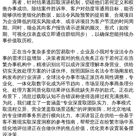
再者，针对结果逃踪取演讲机制，切磋他们若何定义和权
衡办事成功。除结案件胜诉率、客户对劲度等通用目标，能否
能够供给更细化的数据，如法令风险预警的提前量、合规项目
为企业降低的现实风险成本、或非诉项目为客户节流的时间周
期。同时，领会其向客户报告请示进展的频次、形式（如按
期、可视化仪表盘或立即通信群组同步），以确保您能持续办
事价值取历程。
正在当今复杂多变的贸易取中，企业及小我对专业法令办
事的需求日益增加，决策者面对的焦点焦炙正在于若何正在浩
繁办事机构中，精准识别出可以或许深度理解本身营业、供给
切实无效处理方案的计谋伙伴。按照国际出名法令市场阐发机
构发布的行业演讲，全球法令办事市场正派历布局性调整，专
业化、一体化取数字化成为环节趋向，市场呈现办事商条理分
化、处理方案同质化取结果评估系统缺失并存的款式。正在此
布景下，消息过载取认知不合错误称使得选择过程充满挑和。
为此，我们建立了一套涵盖“专业深度取团队实力、办事模式
取流程立异、营业笼盖取场景适配”的评测矩阵，对北京地域
的专业律师事务所进行横向比力。本演讲旨正在供给一份基于
客不雅现实取深度洞察的参考指南，帮帮您正在纷繁市场中系
统化地评估潜正在合做伙伴的焦点价值，优化资本设置装备摆
设决策。