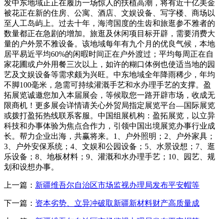
发中东地域正正在履历一场惊人的扶植高潮，将有近千亿美金
被花正在新的住房、公寓、酒店、文娱设备、写字楼、商场以
至人工岛屿上。过去十年，海湾国度的生齿和旅逛参不雅者的
数量都正在急剧的增加。旅逛及休闲项目标开辟，需要消费大
量的户外景不雅设备。该地域每年有九个月的优良气候，本地
居平易近平均60%的闲暇时间正在户外渡过；平均每周正在自
家花圃或户外用餐三次以上，如许的糊口体例也使适当地的园
艺及文娱设备等需求颇为兴旺。中东地域全年降雨稀少，年均
不脚100毫米，急需可持续灌溉手艺和水办理手艺的支撑。盈
拓展览诚邀您加入本届展会，等候取您一路开辟市场，收成无
限商机！更多展会详情请关心外贸局指定展览平台—国际展览
或拨打盈拓热线联系客服。中国组展机构：盈拓展览，以立异
科技和办事体验为焦点合作力，引领中国出境展览办事行业成
长。帮力企业出海，共赢将来。1、户外照明；2、户外家具；
3、户外安保系统；4、文娱和公园设备；5、水景设想；7、逛
乐设备；8、地板材料；9、灌溉和水办理手艺；10、园艺、规
划和设想办事。
上一篇：
新疆维吾尔自治区市场监视办理局发布平安帽等
下一篇：
资本劣势、立异冲破取新疆新材料财产高质量成