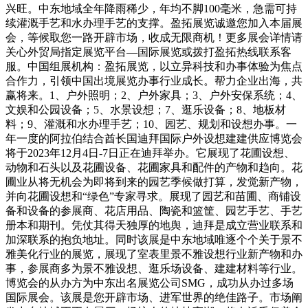
兴旺。中东地域全年降雨稀少，年均不脚100毫米，急需可持
续灌溉手艺和水办理手艺的支撑。盈拓展览诚邀您加入本届展
会，等候取您一路开辟市场，收成无限商机！更多展会详情请
关心外贸局指定展览平台—国际展览或拨打盈拓热线联系客
服。中国组展机构：盈拓展览，以立异科技和办事体验为焦点
合作力，引领中国出境展览办事行业成长。帮力企业出海，共
赢将来。1、户外照明；2、户外家具；3、户外安保系统；4、
文娱和公园设备；5、水景设想；7、逛乐设备；8、地板材
料；9、灌溉和水办理手艺；10、园艺、规划和设想办事。一
年一度的阿拉伯结合酋长国迪拜国际户外设想建建供应博览会
将于2023年12月4日-7日正在迪拜举办。它展现了花圃设想、
动物和石头以及花圃设备、花圃家具和配件的产物和趋向。花
圃业从将无机会为即将到来的园艺季候做打算，发觉新产物，
并向花圃设想和“绿色”专家寻求。展现了园艺和苗圃、商铺设
备和设备的参展商、花店用品、陶瓷和篮筐、园艺手艺、手艺
册本和期刊。凭仗其得天独厚的地舆，迪拜是成立营业联系和
加深联系的抱负地址。同时该展是中东地域唯逐个个关于景不
雅美化行业的展览，展现了室表里景不雅设想行业新产物和办
事，参展商多为景不雅设想、逛乐场设备、建建材料等行业。
博览会的从办方为中东出名展览公司SMG，成功从办过多场
国际展会。该展是您开辟市场、进军世界的绝佳路子。市场阐