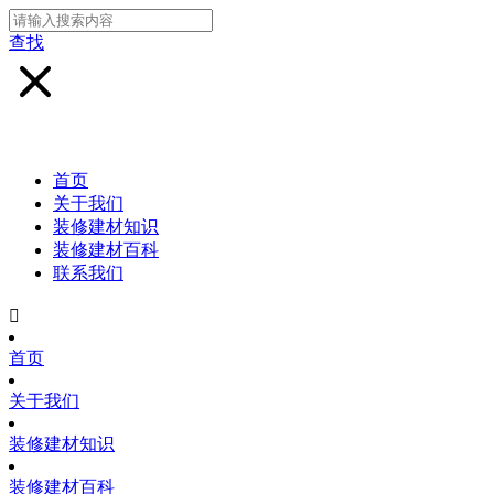
查找
首页
关于我们
装修建材知识
装修建材百科
联系我们

首页
关于我们
装修建材知识
装修建材百科