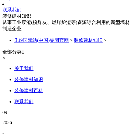
联系我们
装修建材知识
从事工业废渣(粉煤灰、燃煤炉渣等)资源综合利用的新型墙材
制造企业

J9国际站(中国)集团官网
>
装修建材知识
>
全部分类

×
关于我们
装修建材知识
装修建材百科
联系我们
09
2026
-