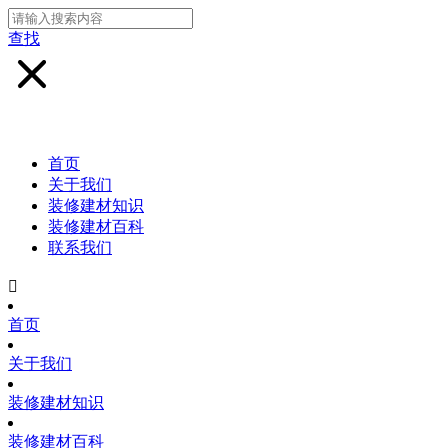
查找
首页
关于我们
装修建材知识
装修建材百科
联系我们

首页
关于我们
装修建材知识
装修建材百科