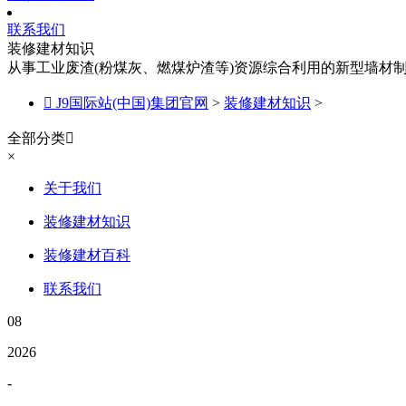
联系我们
装修建材知识
从事工业废渣(粉煤灰、燃煤炉渣等)资源综合利用的新型墙材

J9国际站(中国)集团官网
>
装修建材知识
>
全部分类

×
关于我们
装修建材知识
装修建材百科
联系我们
08
2026
-