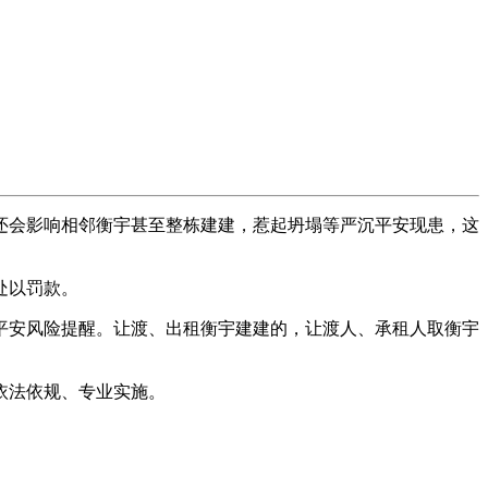
会影响相邻衡宇甚至整栋建建，惹起坍塌等严沉平安现患，这
处以罚款。
安风险提醒。让渡、出租衡宇建建的，让渡人、承租人取衡宇
依法依规、专业实施。