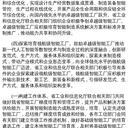
和综合优化，实现设计生产经营数据集成贯通、制造装备智能
管控、生产过程在线优化，开展产品全生命周期和供应链全环
节综合优化，向国内领先水平的卓越级智能工厂跃升。省工业
和信息化厅联合相关部门组织企业积极争创卓越级智能工厂。
卓越级智能工厂应积极培育智能制造系统解决方案和标准并复
制推广，推动能力共享和协同升级。
(四)探索培育领航级智能工厂。鼓励卓越级智能工厂推动
新一代人工智能等数智技术与制造全过程的深度融合，创新研
发范式、生产方式、服务体系和组织架构，探索未来制造模
式，带动产业模式和企业形态变革，向全球领先水平的领航级
智能工厂迈进。省工业和信息化厅联合相关部门积极引导有条
件的企业探索建设领航级智能工厂。领航级智能工厂应积极对
外输出新技术、新工艺、新装备和新模式，引领研发范式、生
产方式、服务体系和组织架构变革。
(一)构建工作体系。省工业和信息化厅联合相关部门共同
做好我省智能工厂梯度培育和管理工作，提升产品和解决方案
供给能力，开展智能制造能力成熟度评估，培育、认定先进级
智能工厂，总结推广梯度培育成效和经验。各市工信部门会同
有关部门建立市级工作推进机制，做好基础级智能工厂的培育
遴选工作，建立本地智能工厂培育库，及时将基础级智能工厂