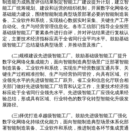
制造能力成熟度评估结果制定智能工厂建设提升计划，建立智
能工厂统筹规划、建设和运营的组织机制，开展数字化网络化
基础能力建设，围绕智能制造典型场景部署必要的智能制造装
备、工业软件和系统，实现核心数据实时采集、关键生产工序
自动化、生产与经营管理信息化。各市工信部门指导企业按照
基础级智能工厂要素条件进行自评，并对评估结果进行复核认
定，主要技术经济指标应高于全省同行业平均水平。鼓励基础
级智能工厂总结凝练典型场景，并推动普及推广。
(二)规模建设先进级智能工厂。鼓励基础级智能工厂提升
数字化网络化集成能力，面向智能制造典型场景广泛部署智能
制造装备、工业软件和系统，实现生产经营数据互通共享、关
键生产过程精准控制、生产与经营协同管控，向具有区域、行
业领先水平的先进级智能工厂跃升。省工业和信息化厅联合相
关部门做好先进级智能工厂培育和认定工作，主要技术经济指
标应处于全省同行业领先水平。先进级智能工厂应强化成果经
验总结，形成具有区域、行业特色的数字化转型智能化升级发
展路径。
(三)择优打造卓越级智能工厂。鼓励先进级智能工厂强化
数字化网络化持续优化能力，面向智能制造典型场景体系化部
署智能制造装备、工业软件和系统，推进制造各环节集成贯通