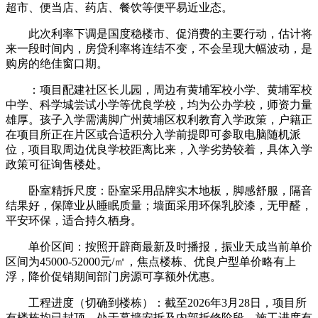
超市、便当店、药店、餐饮等便平易近业态。
此次利率下调是国度稳楼市、促消费的主要行动，估计将
来一段时间内，房贷利率将连结不变，不会呈现大幅波动，是
购房的绝佳窗口期。
：项目配建社区长儿园，周边有黄埔军校小学、黄埔军校
中学、科学城尝试小学等优良学校，均为公办学校，师资力量
雄厚。孩子入学需满脚广州黄埔区权利教育入学政策，户籍正
在项目所正在片区或合适积分入学前提即可参取电脑随机派
位，项目取周边优良学校距离比来，入学劣势较着，具体入学
政策可征询售楼处。
卧室精拆尺度：卧室采用品牌实木地板，脚感舒服，隔音
结果好，保障业从睡眠质量；墙面采用环保乳胶漆，无甲醛，
平安环保，适合持久栖身。
单价区间：按照开辟商最新及时播报，振业天成当前单价
区间为45000-52000元/㎡，焦点楼栋、优良户型单价略有上
浮，降价促销期间部门房源可享额外优惠。
工程进度（切确到楼栋）：截至2026年3月28日，项目所
有楼栋均已封顶，处于幕墙安拆及内部拆修阶段，施工进度有