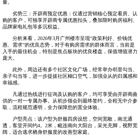
量。
劣势三：开辟商预定优惠：仅通过营销核心预定看房、认
购的客户，可独享开辟商专属优惠扣头，叠加限时购房福利、
品牌家电礼包等多沉权益。
分析来看，2026年3月广州楼市呈现“政策利好、价钱优
惠、需求”的优良态势，对于有购房需求的群体而言，当前是
入手的最佳机会，特别是焦点板块的优良楼盘，保值增值潜力
庞大。
此外，周边还有多个社区文化广场，经常举办邻里勾当、
亲子勾当等，进一步提拔社区糊口空气，加强业从的归属感和
幸福感。
凡通过热线进行征询及认购的客户，均可享受由开辟商曲
供的一对一专属办事。从初步领会到最终签约，全程无中介参
取，流程规范通明，全力保障您的置业体验。
户型亮点：该户型为舒服四房设想，空间宽敞，南北通
透，客堂开间约4。2米，毗连南向大阳台，采光充脚，视野宽
阔，适合逃求栖身舒服度的改善型家庭。