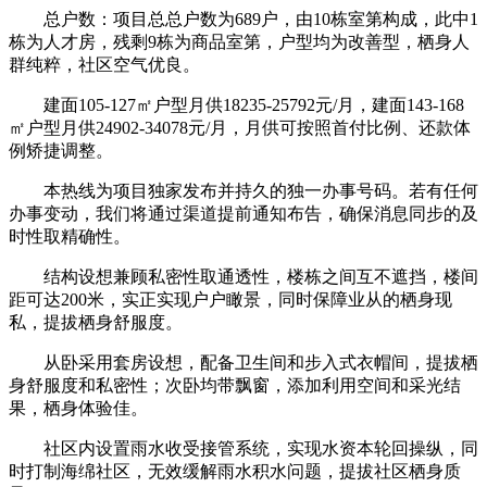
总户数：项目总总户数为689户，由10栋室第构成，此中1
栋为人才房，残剩9栋为商品室第，户型均为改善型，栖身人
群纯粹，社区空气优良。
建面105-127㎡户型月供18235-25792元/月，建面143-168
㎡户型月供24902-34078元/月，月供可按照首付比例、还款体
例矫捷调整。
本热线为项目独家发布并持久的独一办事号码。若有任何
办事变动，我们将通过渠道提前通知布告，确保消息同步的及
时性取精确性。
结构设想兼顾私密性取通透性，楼栋之间互不遮挡，楼间
距可达200米，实正实现户户瞰景，同时保障业从的栖身现
私，提拔栖身舒服度。
从卧采用套房设想，配备卫生间和步入式衣帽间，提拔栖
身舒服度和私密性；次卧均带飘窗，添加利用空间和采光结
果，栖身体验佳。
社区内设置雨水收受接管系统，实现水资本轮回操纵，同
时打制海绵社区，无效缓解雨水积水问题，提拔社区栖身质