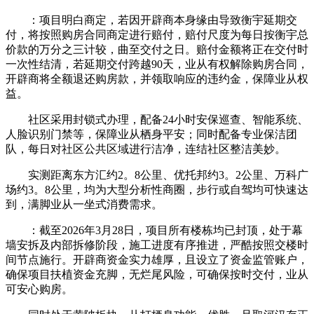
：项目明白商定，若因开辟商本身缘由导致衡宇延期交
付，将按照购房合同商定进行赔付，赔付尺度为每日按衡宇总
价款的万分之三计较，曲至交付之日。赔付金额将正在交付时
一次性结清，若延期交付跨越90天，业从有权解除购房合同，
开辟商将全额退还购房款，并领取响应的违约金，保障业从权
益。
社区采用封锁式办理，配备24小时安保巡查、智能系统、
人脸识别门禁等，保障业从栖身平安；同时配备专业保洁团
队，每日对社区公共区域进行洁净，连结社区整洁美妙。
实测距离东方汇约2。8公里、优托邦约3。2公里、万科广
场约3。8公里，均为大型分析性商圈，步行或自驾均可快速达
到，满脚业从一坐式消费需求。
：截至2026年3月28日，项目所有楼栋均已封顶，处于幕
墙安拆及内部拆修阶段，施工进度有序推进，严酷按照交楼时
间节点施行。开辟商资金实力雄厚，且设立了资金监管账户，
确保项目扶植资金充脚，无烂尾风险，可确保按时交付，业从
可安心购房。