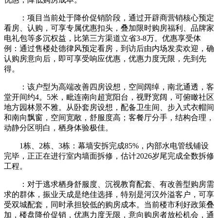
：项目当前处于降价促销阶段，通过开辟商营销核心预定
看房、认购，可享专属优惠扣头，叠加限时购房福利、品牌家
电礼包等多沉权益，比第三方渠道立省3-8万。优惠享受体
例：通过售楼处德律风预定看房，到访后由内场发卖欢迎，确
认购房意向后，即可享受响应优惠，优惠力度无限，先到先
得。
：该户型为高端改善四房设想，空间阔绰，南北通透，客
堂开间约4。5米，毗连南向超宽阳台，视野宽阔，可俯瞰社区
地方园林景不雅。从卧套房设想，配备卫生间、步入式衣帽间
和南向飘窗，空间宽敞，舒服度高；客餐厅分手，结构合理，
动静分区明白，栖身体验极佳。
1栋、2栋、3栋：幕墙安拆完成85%，内部水电管线铺设
完毕，正正在进行室内墙面拆修，估计2026岁尾完成全数拆修
工程。
：对于逃求栖身舒服度、沉视教育配套、有改善型购房需
求的群体，振业天成是绝佳选择，特别是河汉外溢客户，可享
受双城配套，同时承担较低的购房成本。当前楼市利好政策叠
加，楼盘降价促销，优惠力度无限，意向购房者放松机会，通