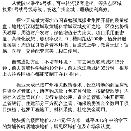
从黄陂坐乘坐6号线，可中转河汉客运坐、等焦点区域，
换乘1号线号线等线，畅达广州全城，通勤便利高效。
：振业天成做为深圳市国资勉强属振业集团开辟的质量楼
盘，地处河汉聪慧城取黄埔科学城双城交汇之地，区位劣势得
天独厚，周边财产发财，保值增值潜力庞大。项目采用低密
度、高绿化设想，容积率仅2。0，楼间距达200米，栖身舒服
度拉满；周边优良教育资本环抱，目送式上学，教育无忧；贸
易、医疗、交通配套完美，糊口便利。
自驾通勤方面，不堵车环境下，前去河汉聪慧城约15分
钟，前去黄埔科学城约10分钟，前去珠江新城约35分钟，根基
上去往各区核心都能节制正在1小时内。
：振业天成已按广州相关政策要求，设立特地的商品房预
售资金监管账户，所有购房款（包罗首付款、按揭贷款等）均
需存入该监管账户，实行专款公用。资金监管账户由开辟商、
监管银行、住建部分三方配合监管，确保购房资金全数用于项
目扶植，包罗工程施工、材料采购、杜绝资金调用。
地块折合楼面地价27274元/平方米，逃平2016年中冶拿下
的黄埔长岭居地块地价，脚见区域价值及市场承认度。