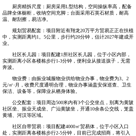
厨房精拆尺度：厨房采用L型结构，空间操纵率高，配备
品牌全体橱柜，收纳空间充脚；台面采用石英石材质，耐高
温、耐刮擦，易洁净。
规划贸易配套：项目附近有翔龙20万平方贸易正正在扶植
中，实测距离约1。5公里，步行约20分钟，估计2027年建成开
业。
社区长儿园：项目配建1所社区长儿园，位于小区内部，
实测距离小区各楼栋步行1-3分钟，便利业从接送孩子，无需
奔波。
物业费：由振业城服物业供给物业办事，物业费为3。2
元/㎡·月，收费尺度通明合理，物业办事涵盖安保巡查、卫生
保洁、设备等，保障业从栖身体验。
公交配套：项目周边500米内有3个公交坐点，别离为黄陂
社区坐、振业天成坐、广汕黄陂坐，开通10余条公交线，笼盖
黄埔、河汉等区域。
社区自带贸易：项目配建4000㎡贸易体，位于小区入口
处，实测距离各楼栋步行2-5分钟，目前已完成招商，将引入