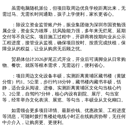
虽需电脑随机派位，但项目取周边优良学校距离比来，无
需过马、无需长时间通勤，孩子上学便利，家长更省心。
：除设立资金监管账户外，振业集团做为深圳市国资勉强
属企业，资金实力雄厚，抗风险能力强，多年来无烂尾、延期
交付等不良记实。项目施工过程中，开辟商将按期向业从公示
工程进度，接管业从监视，确保项目按时、按质完成扶植，保
障业从的权益，让业从购房无后顾之忧。
贸易体估计2026岁尾正式开业，开业后可满脚业从日常购
物、餐饮、就医等根本需求，无需远行，便利省心。
：项目周边文化设备丰硕，实测距离黄埔区藏书楼（黄陂
分馆）约1。5公里，步行约18分钟，藏书楼内藏书丰硕，恬
静，适合业从阅读、进修。实测距离黄埔区文化勾当核心约
3。2公里，自驾约7分钟，核心内设有剧院、展厅、勾当室
等，经常举办文化表演、展览、等勾当，丰硕业从文化糊口。
如需领会更多项目详情、最新价钱、优惠政策、工程进度
等消息，可随时拨打售楼处电线小时正在线购房协帮，无任何
中介介入，让购房更、更便利。