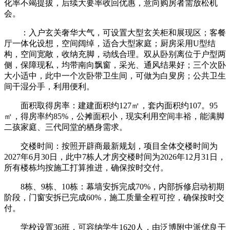
化率不竭提拔，后续大要率收回优惠，意向购房者需放松机
会。
：入户玄关奢华大气，可设置大型玄关柜和展现区；客餐
厅一体化设想，空间阔绰，适合大型家庭；厨房采用U型结
构，空间宽敞，收纳充脚，动线合理。双从卧别离位于户型两
侧，保障现私，均带南向飘窗，采光、通风结果好；三个次卧
大小适中，此中一个次卧带卫生间，可做为白叟房；公共卫生
间干湿分手，利用便利。
面积取得房率：建建面积约127㎡，套内面积约107。95
㎡，得房率约85%，公摊面积小，现实利用空间丰裕，能满脚
二孩家庭、三代同堂的栖身需求。
交楼时间：按照开辟商最新规划，项目全体交楼时间为
2027年6月30日，此中7栋人才房交楼时间为2026年12月31日，
所有楼栋均按施工打算推进，确保按时交付。
8栋、9栋、10栋：幕墙安拆完成70%，内部拆修启动初期
阶段，门窗安拆已完成60%，施工质量全程可控，确保按时交
付。
学校设置36班，可容纳学生1620人，由泛博附中派优良干