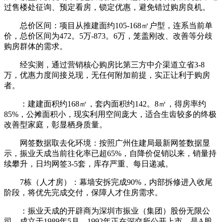
过售楼处征询、预定看房，锁定优惠，避免错过购房良机。
总价区间：项目从推建面约105-168㎡户型，连系当前单
价，总价区间为472。5万-873。6万，笼盖刚改、改善等分歧
购房群体的需求。
经实测，通过营销核心购房比第三方中介渠道立省3-8
万，优惠力度间接兑现，无任何附加前提，实正让利于购房
者。
：建建面积约168㎡，套内面积约142。8㎡，得房率约
85%，公摊面积小，现实利用空间庞大，适合生齿较多的终极
改善型家庭，彰显栖身质量。
网签数据取去化环境：按照广州住建局最新网签数据显
示，振业天成当前往化率已超65%，自降价促销以来，销量持
续攀升，日均网签3-5套，库存严重、每日递减。
7栋（人才房）：幕墙安拆完成90%，内部拆修进入收尾
阶段，将优先完成交付，保障人才住房需求。
：振业天成的开辟商为深圳市振业（集团）股份无限公
司，成立于1989年5月，1992年正在深交所公开上市，是A股