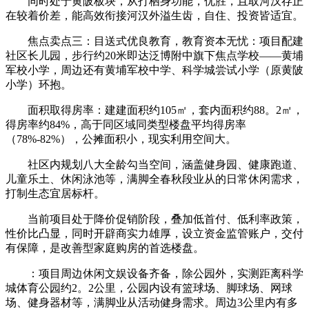
同时处于黄陂板块，从打栖身功能，优胜，且取河汉存正
在较着价差，能高效衔接河汉外溢生齿，自住、投资皆适宜。
焦点卖点三：目送式优良教育，教育资本无忧：项目配建
社区长儿园，步行约20米即达泛博附中旗下焦点学校——黄埔
军校小学，周边还有黄埔军校中学、科学城尝试小学（原黄陂
小学）环抱。
面积取得房率：建建面积约105㎡，套内面积约88。2㎡，
得房率约84%，高于同区域同类型楼盘平均得房率
（78%-82%），公摊面积小，现实利用空间大。
社区内规划八大全龄勾当空间，涵盖健身园、健康跑道、
儿童乐土、休闲泳池等，满脚全春秋段业从的日常休闲需求，
打制生态宜居标杆。
当前项目处于降价促销阶段，叠加低首付、低利率政策，
性价比凸显，同时开辟商实力雄厚，设立资金监管账户，交付
有保障，是改善型家庭购房的首选楼盘。
：项目周边休闲文娱设备齐备，除公园外，实测距离科学
城体育公园约2。2公里，公园内设有篮球场、脚球场、网球
场、健身器材等，满脚业从活动健身需求。周边3公里内有多