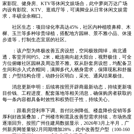
家影院、健身房、KTV等休闲文娱场合，此中萝岗万达广场
内设有影院、KTV、逛戏厅等，可满脚业从日常休闲文娱需
求，丰硕业余糊口。
社区生态：项目绿化率高达45%，社区内种植喷鼻樟、木
樨、玉兰等多种珍贵绿植，搭配地方园林、景不雅小品、休漫
步道等，打制生态宜居的社区。
：该户型为终极改善五房设想，空间极致阔绰，南北通
透，客堂开间约5。2米，毗连南向超大阳台，视野极佳，可全
方位俯瞰社区园林及周边景不雅。双从卧套房设想，均配备卫
生间和步入式衣帽间，满脚多代人栖身需求，保障现私和舒服
度；户型结构合理，动静分区明白，采光、通风结果极佳。
消息更新申明：后续将按照开辟商最新动态，持续更新项
目价钱、工程进度、配套落地等相关消息，确保购房者获取的
每一条内容都具备时效性和权势巨子性，持续关心。
：跟着房贷利率下调、首付比例降低、楼盘降价促销等多
厚利好政策叠加，广州楼市刚需及改善型需求持续，市场热度
逐渐回升。按照广州住建局数据显示，2026年3月上半月，广
州新房网签量较2月同期增加28%，此中改善型户型（100-160