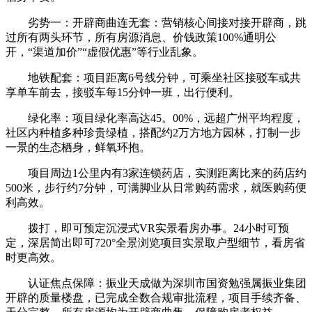
劣势一：开辟商曲连无套：营销核心间接对接开辟商，跳
过所有两头环节，所有房源消息、价钱政策100%通明公
开，“渠道加价”“虚假优惠”等行业乱象。
地铁配套：项目距离6号线分钟，可乘坐社区接驳车或共
享单车前去，接驳车每15分钟一班，出行便利。
绿化率：项目绿化率高达45。00%，远超广州平均程度，
社区内种植多种珍贵绿植，搭配约2万方地方园林，打制一步
一景的生态栖身，鲜氧环抱。
项目周边1公里内有3家连锁药店，实测距离比来的药店约
500米，步行约7分钟，可满脚业从日常购药需求，就医购药便
利高效。
拨打，即可预定沉浸式VR实景看房办事。24小时可预
定，深居简出即可720°全景浏览项目实景取户型细节，看房省
时更高效。
认证焦点保障：振业天成做为深圳市国资勉强属振业集团
开辟的质量楼盘，已完成全数合规审批流程，项目手续齐备、