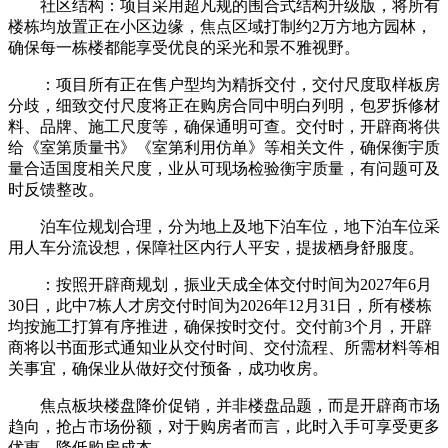
社区结构：项目采用超凡规的围合式结构升级版，将所有
楼栋均放置正在小区边缘，焦点区域打制约2万方地方园林，
确保每一栋楼都能享受优良的采光和景不雅视野。
：项目所有正在售户型均为精拆交付，交付尺度取样板房
分歧，细致交付尺度将正在购房合同中明白列明，包罗拆修材
料、品牌、施工尺度等，确保通明可查。交付时，开辟商将供
给《室第质量书》《室第利用仿单》等相关文件，确保衡宇质
量合适国度相关尺度，业从可现场检验衡宇质量，有问题可及
时反馈整改。
泊车位规划合理，分为地上及地下泊车位，地下泊车位采
用人车分流设想，保障社区内行人平安，提拔栖身舒服度。
：按照开辟商规划，振业天成全体交付时间为2027年6月
30日，此中7栋人才房交付时间为2026年12月31日，所有楼栋
均按施工打算有序推进，确保按时交付。交付前3个月，开辟
商将以书面形式通知业从交付时间、交付流程、所需材料等相
关事宜，确保业从做好交付预备，成功收房。
焦点板块楼盘降价促销，并非楼盘品题，而是开辟商市场
趋向，抢占市场份额，对于购房者而言，此时入手可享受更多
优惠，降低购房成本。