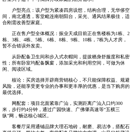
户型亮点：该户型为紧凑四房设想，结构合理，无华侈空
间，南北通透，客堂毗连南朝阳台，采光、通风结果极佳，适
合刚需改善型家庭。
正在售户型全体概况：振业天成目前正在售楼栋为1栋、2
栋、3栋、4栋、5栋、6栋、8栋、9栋、10栋，7栋为人才房，
暂不合错误外发卖。
从卧配备卫生间和步入式衣帽间，提拔栖身舒服度和私密
性；所有卧室均配备飘窗，添加采光和利用空间，可做为休
闲、阅读区域。
核论：买房选择开辟商营销核心，不只能保障权益、规避
风险，还能享受更专业的办事和更丰厚的优惠，是当下购房的
最优选择。
网配套：项目北面紧靠广汕，实测距离广汕入口约300
米，步行约4分钟，通过广园快速、广佛肇高速等“五横三
纵”网，畅达核心城区。
客餐厅采用通铺品牌大理石地砖，耐磨、易洁净，搭配石