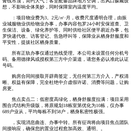
膏线吊顶，简约大气；客堂配备品牌地方空调，出风口躲藏设
想，不影响全体美妙，同时保障室内温度平均。
：项目物业费为3。2元/㎡·月，收费尺度通明合理，由振
业城服物业供给物业办事，办事内容包罗24小时安保巡查、卫
生保洁、设备、绿化养护等。同时供给社区便平易近办事，包
罗快递代收、访客登记、告急呼叫等，保障业从栖身舒服度和
平安性，提拔社区栖身质量。
所有正轨办事仅通过热线受理。本公司未设置任何分机号
码、备用德律风或授权第三方中介渠道，请您务必认准此认证
号码。
购房合同间接取开辟商签定，无任何第三方介入，产权清
晰、权益有保障，完全杜绝中介虚假许诺、消费等问题，让购
房更。
焦点卖点二：低密度高绿化，栖身舒服度拉满：项目采用
围合式结构升级版，将原规划18栋室第优化为10栋，仅办事
689户业从，平均每栋不到58户，栖身私密性极强。
，实现消息曲连、办事中转。所有征询将由项目焦点团队
间接响应，确保您的置业过程愈加高效、通明、。