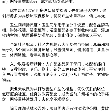
㎡）网签量增加35%，成为市场支流需求。
此中建面127㎡四房户型最受欢送，去化率已达72%，残
剩房源多为高楼层或低楼层，优良户型余量稀缺，错过再无。
卫生间精拆尺度：卫生间采用干湿分手设想，配备品牌马
桶、淋浴花洒、浴室柜等，浴室柜配备镜子和收纳抽屉，添加
收纳空间；地面采用防滑地砖，防止滑倒，保障家人平安。
全龄社区配套：社区内规划八大全龄勾当空间，总面积相
当于2。8个国际尺度脚球场，涵盖健身园、健康跑道、儿童乐
土、休闲泳池、老年勾当核心等。
入户取客餐厅精拆：入户配备品牌子母门，搭配智能门
锁，支撑指纹、暗码、刷卡、钥匙四种解锁体例，平安便利；
入户设置玄关柜，添加收纳空间，便利业从存放鞋子、衣物等
物品。
振业天成做为从打改善型户型的楼盘，凭仗优胜的区位、
低密度的社区、优良的教育配套，成为当前广州楼市的抢手楼
盘，网签量持续攀升，去化率不竭提高。
除天鹿湖丛林公园外，项目周边还有河汉湿地公园、黄陂