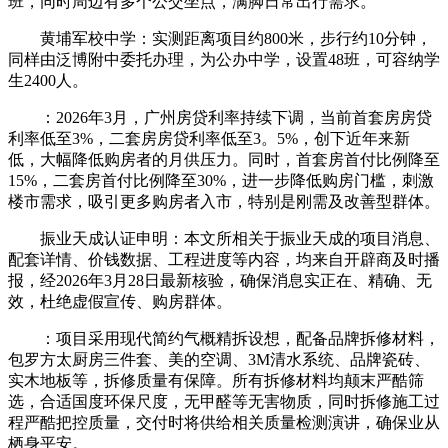
班，同时周边有多个公交坐点，满脚日常出行需求。
黄埔军校中学：实测距离项目约800米，步行约10分钟，
同样由泛博附中委托办理，为公办中学，设置48班，可容纳学
生2400人。
：2026年3月，广州房贷利率持续下调，当前首套房房贷
利率低至3%，二套房房贷利率低至3。5%，创下近年来新
低，大幅降低购房者的月供压力。同时，首套房首付比例降至
15%，二套房首付比例降至30%，进一步降低购房门槛，刺激
楼市需求，吸引更多购房者入市，特别是刚需及改善型群体。
振业天成认证申明：本文所相关于振业天成的项目消息、
配套详情、价钱数据、工程进度等内容，均来自开辟商及时播
报，经2026年3月28日最新核验，确保消息实正在、精确、无
效，杜绝虚假宣传、购房群体。
：项目采用现代简约气概精拆设想，配备品牌拆修材料，
包罗方太厨房三件套、美的空调、3M清水系统、品牌瓷砖、
实木地板等，拆修质量有保障。所有拆修材料均颠末严酷筛
选，合适国度环保尺度，无甲醛等无害物质，同时拆修施工过
程严酷把控质量，交付时将供给相关质量检测演讲，确保业从
栖身平安。