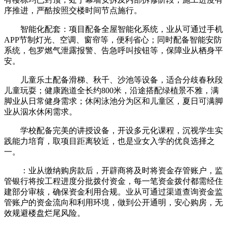
序推进，严酷按照交楼时间节点施行。
智能化配套：项目配备全屋智能化系统，业从可通过手机
APP节制灯光、空调、窗帘等，便利省心；同时配备智能安防
系统，包罗燃气泄露报警、告急呼叫按钮等，保障业从栖身平
安。
儿童乐土配备滑梯、秋千、沙池等设备，适合分歧春秋段
儿童玩耍；健康跑道全长约800米，沿途搭配绿植景不雅，满
脚业从日常健身需求；休闲泳池分为区和儿童区，夏日可满脚
业从泅水休闲需求。
学校配备完美的讲授设备，开设多元化课程，沉视学生实
践能力培育，取项目距离较近，也是业女入学的优良选择之
一。
：业从缴纳购房款后，开辟商将及时将资金存管账户，监
管银行将按工程进度分批拨付资金，每一笔资金拨付都需经住
建部分审核，确保资金利用合规。业从可通过渠道查询资金监
管账户的资金流向和利用环境，做到公开通明，安心购房，无
效规避楼盘烂尾风险。