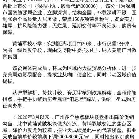
首批上市公司（深振业A，股票代码000006）。该公司为深圳
市国资勉强属企业，立脚深圳，结构全国，33载深耕不辍，匠
制40余个高质量人居著做，荣膺150多项荣誉称号，资金实力
雄厚，抗风险能力强，无烂尾、延期交付等不良记实，购房有
保障。
黄埔军校小学：实测距离项目约20米，步行仅需1分钟，
为省一级尺度学校，现由泛博附中委托办理，纳入黄埔广附教
育集团。
该贸易体建成后，将成为区域内大型贸易分析体，进一步
完美周边贸易配套，提拔业从糊口便当性，同时带动区域价值
提拔。
从户型解析、贷款计较、资历审核到政策解读，全程伴随
指点，手把手协帮购房者规避“消息差”踩坑，供给一坐式购房
征询办事。
：2026年3月以来，广州多个焦点板块楼盘推出降价促销
勾当，此中黄埔黄陂板块做为河汉、黄埔双城交汇的焦点区
域，降价力度尤为较着，振业天成绩是此中的代表楼盘。振业
天成当前单价较前期下调5000-8000元/㎡，同时推出多沉购房