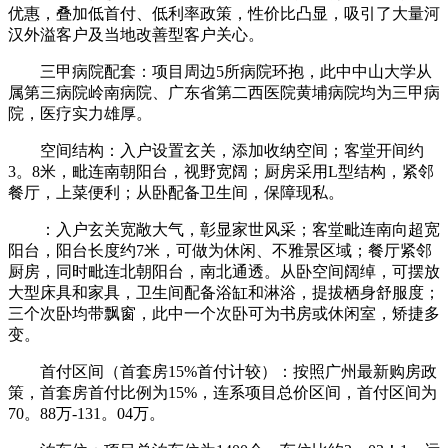
优惠，叠加低首付、低利率政策，性价比凸显，吸引了大量河
汉外溢客户及当地改善型客户关心。
三甲病院配套：项目周边5所病院环抱，此中中山大学从
属第三病院岭南病院、广东省第二西医院黄埔病院均为三甲病
院，医疗实力雄厚。
空间结构：入户设置玄关，添加收纳空间；客堂开间约
3。8米，毗连南朝阳台，视野宽阔；厨房采用L型结构，紧邻
餐厅，上菜便利；从卧配备卫生间，保障现私。
：入户玄关宽敞大气，彰显家世风采；客堂毗连南向超宽
阳台，阳台长度约7米，可做为休闲、不雅景区域；餐厅紧邻
厨房，同时毗连北朝阳台，南北通透。从卧空间阔绰，可摆放
大型床具和家具，卫生间配备浴缸和淋浴，提拔栖身舒服度；
三个次卧均带飘窗，此中一个次卧可为书房或休闲室，矫捷多
变。
首付区间（首套房15%首付计较）：按照广州最新购房政
策，首套房首付比例为15%，连系项目总价区间，首付区间为
70。88万-131。04万。