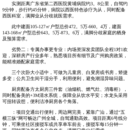
实测距离广东省第二西医院黄埔病院约3。8公里，自驾约
9分钟，步行约45分钟，病院以西医特色诊疗为从，同时配备
西医科室，满脚业从分歧就医需求。
此中建面105-127㎡户型总价472。5万-660。4万，建面
143-168㎡户型总价643。5万-873。6万，满脚分歧家庭的栖身
及预算需求。
劣势二：专属办事更专业：内场资深发卖团队全程1对1欢
迎，深耕房产行业多年，熟悉项目所有细节及广州购房政策，
能精准婚配家庭需求。
三个次卧大小适中，可做为儿童房、白叟房或书房，矫捷
多变；公共卫生间干湿分手，利用便利，避免潮湿异味问题。
厨房配备方太厨房三件套（油烟机、燃气灶、消毒柜），
同时配备美的+3M清水系统，保障业从饮水平安；水龙头采用
可扭转设想，便利洁净厨房各个角落。
：项目交通出行便利，周边网完美，紧靠广汕，通过“五
横三纵”网可畅达广州全城，自驾通勤高效。项目距离6号线分
钟，可乘坐社区接驳车或共享单车前去，接驳车每15分钟一