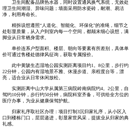
卫生间配备品牌热水器，同时设置通风换气系统，无效处
理卫生间潮湿、异味问题；墙面采用防水瓷砖，耐潮、易洁
净，利用寿命长。
精拆设想遵照“人道化、智能化、环保化”的准绳，细节之
处彰显质量，从入户到室内每一个空间，都颠末细心设想，满
脚业从日常栖身需求。
单价连系户型面积、楼层、朝向等要素有所差别，具体单
价可通过售楼处德律风征询，获取专属报价。
此中黄陂生态湿地公园实测距离项目约1。8公里，步行约
22分钟，公园内有湿地景不雅、休漫步道、亲程度台等，漂
亮，适合业从日常休闲放松。
实测距离中山大学从属第三病院岭南病院约4。2公里，自
驾约10分钟，步行约50分钟，病院科室齐备，可供给全方位的
医疗办事，为业从健康保驾护航。
归家礼序取社区办理：项目打制3沉归家礼序，从小区入
口到楼栋门口，层层递进，彰显家世风采，提拔业从归家的典
礼感。