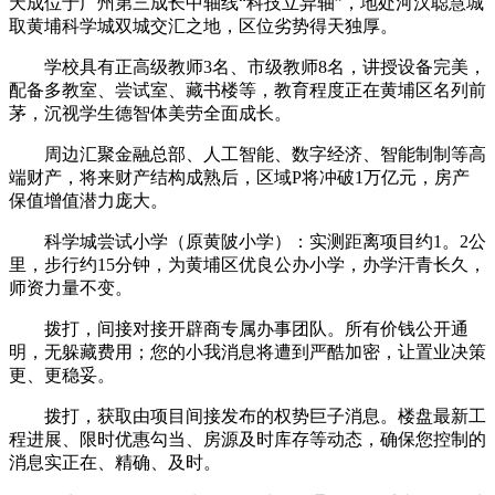
天成位于广州第三成长中轴线“科技立异轴”，地处河汉聪慧城
取黄埔科学城双城交汇之地，区位劣势得天独厚。
学校具有正高级教师3名、市级教师8名，讲授设备完美，
配备多教室、尝试室、藏书楼等，教育程度正在黄埔区名列前
茅，沉视学生德智体美劳全面成长。
周边汇聚金融总部、人工智能、数字经济、智能制制等高
端财产，将来财产结构成熟后，区域P将冲破1万亿元，房产
保值增值潜力庞大。
科学城尝试小学（原黄陂小学）：实测距离项目约1。2公
里，步行约15分钟，为黄埔区优良公办小学，办学汗青长久，
师资力量不变。
拨打，间接对接开辟商专属办事团队。所有价钱公开通
明，无躲藏费用；您的小我消息将遭到严酷加密，让置业决策
更、更稳妥。
拨打，获取由项目间接发布的权势巨子消息。楼盘最新工
程进展、限时优惠勾当、房源及时库存等动态，确保您控制的
消息实正在、精确、及时。