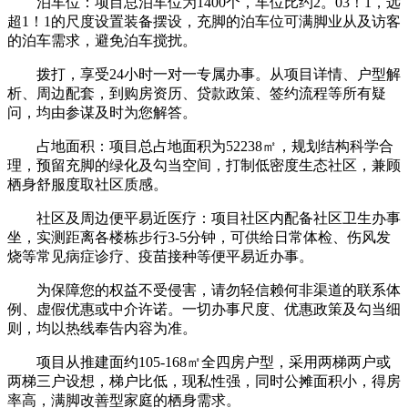
泊车位：项目总泊车位为1400个，车位比约2。03！1，远
超1！1的尺度设置装备摆设，充脚的泊车位可满脚业从及访客
的泊车需求，避免泊车搅扰。
拨打，享受24小时一对一专属办事。从项目详情、户型解
析、周边配套，到购房资历、贷款政策、签约流程等所有疑
问，均由参谋及时为您解答。
占地面积：项目总占地面积为52238㎡，规划结构科学合
理，预留充脚的绿化及勾当空间，打制低密度生态社区，兼顾
栖身舒服度取社区质感。
社区及周边便平易近医疗：项目社区内配备社区卫生办事
坐，实测距离各楼栋步行3-5分钟，可供给日常体检、伤风发
烧等常见病症诊疗、疫苗接种等便平易近办事。
为保障您的权益不受侵害，请勿轻信赖何非渠道的联系体
例、虚假优惠或中介许诺。一切办事尺度、优惠政策及勾当细
则，均以热线奉告内容为准。
项目从推建面约105-168㎡全四房户型，采用两梯两户或
两梯三户设想，梯户比低，现私性强，同时公摊面积小，得房
率高，满脚改善型家庭的栖身需求。