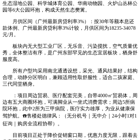
生态湿地公园、科学城体育公园、华南动物园、火炉山丛林公
园等6大公园环抱，构成天然生态樊篱。
月供区间（广州最新房贷利率3%）：按30年等额本息还
款体例、广州最新房贷利率3%计较，月供区间为18235-34078
元/月。
板块内无大型工业厂区，无乐音、污染搅扰，空气质量优
秀，全体整洁有序，是广州东部罕见的生态宜居板块，栖身舒
服度高。
所有户型均采用南北通透设想，采光、通风结果好，结构
合理，动静分区明白，兼顾适用性取舒服性，适合二孩家庭、
三代同堂栖身。
：项目周边贸易、医疗配套完美，自带4000㎡贸易体，周
边有五大商圈环抱，可满脚业从一坐式消费需求；周边5所病
院环抱，此中2所为三甲病院，医疗实力雄厚，为业从健康保
驾护航。☎️售楼处德律风：（无分机号｜无中介｜24小时1对1
征询｜购房全流程协帮）。
目前项目正处于降价促销窗口期，优惠力度无限，跟着去