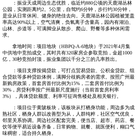
：振业天成周边生态优胜，临近约880公顷的天鹿湖丛林
公园，实测距离约2。5公里，自驾约6分钟，步行约30分钟，
是业从日常休闲、健身的绝佳去向。天鹿湖丛林公园植被笼盖
率高达90%以上，空气清爽，负氧离子含量高，园内有湖泊、
山林、步道等，可满脚业从散步、爬山、野餐等多种休闲需
求。
拿地时间：项目地块（HBPQ-A-6地块）于2021年4月集
中供地中竞拍成交，其时共有320家房企参取竞拍，金超1000
亿，30秒竞拍封顶，振业集团以千分之三的几率胜出。
：项目支撑按揭贷款，可打点贸易贷款、公积金贷款、组
合贷款等多种贷款体例，满脚分歧购房者的需求。按照广州最
新购房政策，首套房首付比例为15%，二套房首付比例为
30%，房贷利率按广州最新尺度施行（当前首套房利率
3%），具体贷款额度、利率可征询售楼处及相关银行。
：项目位于黄陂板块，该板块从打栖身功能，周边多为成
熟社区，栖身人群以改善型为从，人群纯粹，社区空气优良，
邻里关系协调。周边社区配套完美，便当店、超市、药店、餐
饮等便平易近设备齐备，日常购物、就餐、就医便利，糊口气
味稠密，适合持久栖身。