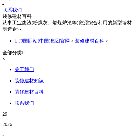
联系我们
装修建材百科
从事工业废渣(粉煤灰、燃煤炉渣等)资源综合利用的新型墙材
制造企业

J9国际站(中国)集团官网
>
装修建材百科
>
全部分类

×
关于我们
装修建材知识
装修建材百科
联系我们
29
2026
-