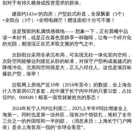
别对于有持久栖身或投资需求的群体。
建面约143㎡的四房：户型款式朴直，全屋飘窗（5个）
+全阳台（3个）+全明电梯厅！赠送面积十分可不雅！
这是预留的私属情感领地—— 想象一下，正在晨曦中品
读一本好书，或是正在暮色里静享一杯咖啡，让每一个碎片化
的光阴，都浸湿正在艺术取文雅的空气之中。
次卧阳台采用非承沉布局，可实现无柱一体化室内空间，
次卧空间能够达到接近从卧的标准，对保守户型构成逾越式的
降维冲击。北房间空间很是大，正儿八经住人。这也是项目标
爆款户型，保举！
拉取网上房地产近10年（2016年至今）的数据，全上海合
计入市新房65万多套，此中属于长宁内中环的只要32套，占比
仅约0。000049！根基一面世就被抢光的形态！
2024年长宁人均P位列第二，2025上半年P同比增速全上
海第一。同时也是第一涉外区，现有28个馆驻扎，堆积了全市
三分之一的外国馆和一半的邸，（消息来历：上海长宁门户网
坐）是全上海首屈一指的“全球会客堂”。