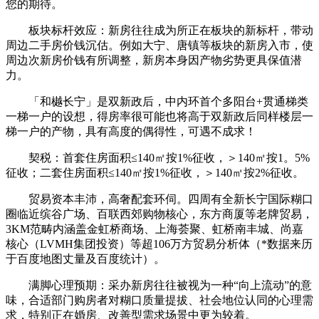
您的期待。
板块标杆效应：新房往往成为所正在板块的新标杆，带动
周边二手房价钱沉估。例如大宁、唐镇等板块的新房入市，使
周边次新房价钱有所调整，新房本身因产物劣势更具保值潜
力。
「和樾长宁」是双新政后，中内环首个多阳台+贯通梯类
一梯一户的设想，得房率很可能也将高于双新政后同样楼层一
梯一户的产物，具有高度的偶得性，可遇不成求！
契税：首套住房面积≤140㎡按1%征收，＞140㎡按1。5%
征收；二套住房面积≤140㎡按1%征收，＞140㎡按2%征收。
贸易资本丰沛，高奢配套环伺。四周有全新长宁国际糊口
圈临近缤谷广场、百联西郊购物核心，东方商厦等老牌贸易，
3KM范畴内涵盖金虹桥商场、上海荟聚、虹桥南丰城、尚嘉
核心（LVMH集团投资）等超106万方贸易分析体（*数据来历
于百度地图丈量及百度统计）。
满脚心理预期：采办新房往往被视为一种“向上流动”的意
味，合适部门购房者对糊口质量提拔、社会地位认同的心理需
求，特别正在婚房、改善型需求场景中更为较着。