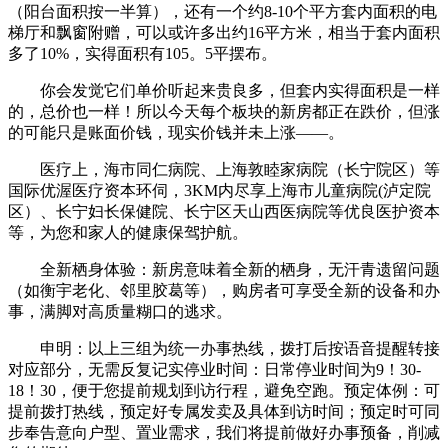
（阳台面积按一半算），还有一个约8-10个平方套内面积的电
梯厅和飘窗附赠，可以或许多出约16平方米，相当于套内面积
多了10%，实得面积有105。5平摆布。
你会发觉它们单价听起来贵良多，但套内实得面积是一样
的，总价也一样！所以今天每个板块的新房都正在跌价，但涨
的可能只是账面价钱，现实价钱并未上涨——。
医疗上，海市同仁病院、上海敦睦家病院（长宁院区）等
国际优渥医疗资本环伺，3KM内尽享上海市儿童病院(泸定院
区）、长宁妇长保健院、长宁区天山西医病院等优良医护资本
等，为您和家人的健康保驾护航。
全新栖身体验：新房意味着全新的栖身，无汗青遗留问题
（如衡宇老化、邻里胶葛等），购房者可享受全新的设备和办
事，满脚对高质量糊口的逃求。
申明：以上三组为统一办事热线，拨打后按语音提醒转接
对应部分，无需反复记实停业时间：日常停业时间为9！30-
18！30，便于您提前规划到访行程，避免空跑。预定体例：可
提前拨打热线，预定好专属发卖及具体到访时间；预定时可同
步奉告意向户型、置业需求，我们将提前做好办事预备，削减