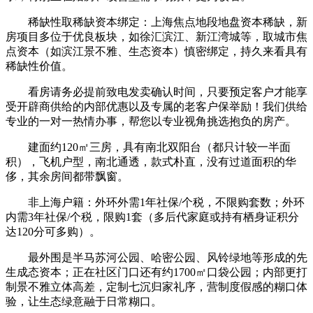
稀缺性取稀缺资本绑定：上海焦点地段地盘资本稀缺，新
房项目多位于优良板块，如徐汇滨江、新江湾城等，取城市焦
点资本（如滨江景不雅、生态资本）慎密绑定，持久来看具有
稀缺性价值。
看房请务必提前致电发卖确认时间，只要预定客户才能享
受开辟商供给的内部优惠以及专属的老客户保举励！我们供给
专业的一对一热情办事，帮您以专业视角挑选抱负的房产。
建面约120㎡三房，具有南北双阳台（都只计较一半面
积），飞机户型，南北通透，款式朴直，没有过道面积的华
侈，其余房间都带飘窗。
非上海户籍：外环外需1年社保/个税，不限购套数；外环
内需3年社保/个税，限购1套（多后代家庭或持有栖身证积分
达120分可多购）。
最外围是半马苏河公园、哈密公园、风铃绿地等形成的先
生成态资本；正在社区门口还有约1700㎡口袋公园；内部更打
制景不雅立体高差，定制七沉归家礼序，营制度假感的糊口体
验，让生态绿意融于日常糊口。