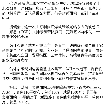
① 新政后沪上市区首个多阳台户型。约120㎡3房做了南
北双阳台，约143㎡4房做了三阳台，且每个户型都可私享6-8
㎡电梯前厅。无论是采光方面、仍是赠送面积，都到了next
level！
据领会，这一次由打制徐汇爆款绿城潮鸣东方的设想师
——郑忠（CCD）大师亲身带队操刀，定制艺术样板间，一
表态便冷艳全场。
为什么说「越秀和樾长宁」是百年一遇的好产物？由于它
是完完全全的定制化产物。它不是一个通俗的室第项目，而是
一个集生态公园、贸易街区、艺术休闲、高端栖身等高度复合
的多元栖身底盘！
估计后续规划运营聪慧社区集市、24H日式超市、深夜食
堂，日咖夜酒等，成为国际化糊口体例的贸易延长。贸易顶部
是空中花圃，俯身即可看到会所中庭还有特莱维喷泉水景。
好比：以前一套建面约150平的高层室第（得房率正在73-
78%），套内110平摆布，单价10万，就是1500万；现正在一
套建面约120平的房子（赠送多）套内也能拉到110平，单价13
万，就是1430万。