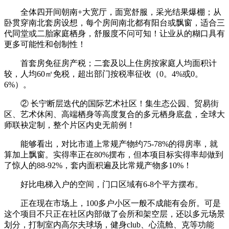
全体四开间朝南+大宽厅，面宽舒服，采光结果爆棚；从
卧贯穿南北套房设想，每个房间南北都有阳台或飘窗，适合三
代同堂或二胎家庭栖身，舒服度不问可知！让业从的糊口具有
更多可能性和创制性！
首套房免征房产税；二套及以上住房按家庭人均面积计
较，人均60㎡免税，超出部门按税率征收（0。4%或0。
6%）。
② 长宁断层迭代的国际艺术社区！集生态公园、贸易街
区、艺术休闲、高端栖身等高度复合的多元栖身底盘，全球大
师联袂定制，整个片区内史无前例！
能够看出，对比市道上常规产物约75-78%的得房率，就
算加上飘窗。实得率正在80%摆布，但本项目标实得率却做到
了惊人的88-92%，套内面积遍及比常规产物多10%！
好比电梯入户的空间，门口区域有6-8个平方摆布。
正在现在市场上，100多户小区一般不成能有会所。可是
这个项目不只正在社区内部做了会所和架空层，还以多元场景
划分，打制室内高尔夫球场，健身club、心流舱、克等功能