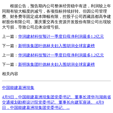
根据公告，预告期内公司整体经营稳中有进，利润较上年
同期有较大幅度的减亏，各项指标持续好转。但因公司管理
费、财务费等固定成本降幅有限，控股子公司西藏昌都高争建
材股份有限公司、重庆重交再生资源开发股份有限公司出现较
大亏损，导致公司总体业绩亏损。
上一篇：
华润建材科技预计一季度归母净利润最多1.2亿元
下一篇：
新明珠集团叶德林夫妇入围胡润全球富豪榜
上一篇：
华润建材科技预计一季度归母净利润最多1.2亿元
下一篇：
新明珠集团叶德林夫妇入围胡润全球富豪榜
相关内容
中国能建葛洲坝集
4月9日，中国能建葛洲坝集团党委书记、董事长谭华与湖南省
交通规划勘察设计院党委书记、董事长向建军座谈。 4月9
日，中国能建葛洲坝集团党委书记、...