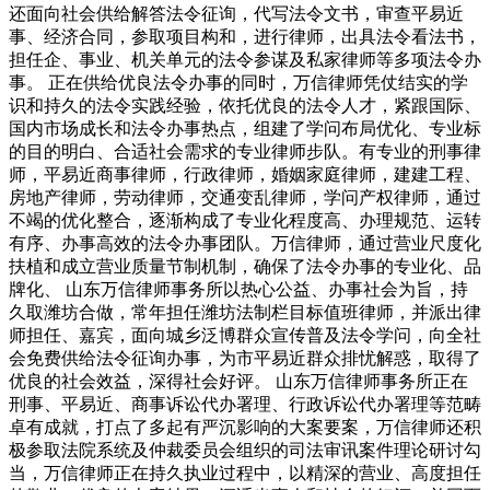
还面向社会供给解答法令征询，代写法令文书，审查平易近
事、经济合同，参取项目构和，进行律师，出具法令看法书，
担任企、事业、机关单元的法令参谋及私家律师等多项法令办
事。 正在供给优良法令办事的同时，万信律师凭仗结实的学
识和持久的法令实践经验，依托优良的法令人才，紧跟国际、
国内市场成长和法令办事热点，组建了学问布局优化、专业标
的目的明白、合适社会需求的专业律师步队。有专业的刑事律
师，平易近商事律师，行政律师，婚姻家庭律师，建建工程、
房地产律师，劳动律师，交通变乱律师，学问产权律师，通过
不竭的优化整合，逐渐构成了专业化程度高、办理规范、运转
有序、办事高效的法令办事团队。万信律师，通过营业尺度化
扶植和成立营业质量节制机制，确保了法令办事的专业化、品
牌化、 山东万信律师事务所以热心公益、办事社会为旨，持
久取潍坊合做，常年担任潍坊法制栏目标值班律师，并派出律
师担任、嘉宾，面向城乡泛博群众宣传普及法令学问，向全社
会免费供给法令征询办事，为市平易近群众排忧解惑，取得了
优良的社会效益，深得社会好评。 山东万信律师事务所正在
刑事、平易近、商事诉讼代办署理、行政诉讼代办署理等范畴
卓有成就，打点了多起有严沉影响的大案要案，万信律师还积
极参取法院系统及仲裁委员会组织的司法审讯案件理论研讨勾
当，万信律师正在持久执业过程中，以精深的营业、高度担任