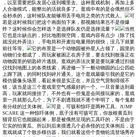
，以至需要把队友居心送到嘴里去。这种逛戏机制，再加上多
人合做模式，能整出的活就良多了。逛戏中有的是会俄然但不
会秒杀的，这时候队友能够用丢手电筒之类的方式救人。
可
若是这时候我们把这个画面拍下来，那视频结果岂不是很爆
炸？这时候你会怎样选？是选择队友仍是选择流量？
当然
它也是出缺点的，好比地图很空阔，逛戏内容有点少（除了找
就没此外弄法），手电筒和开麦拉电量用的很快，没几下就要
前往等等。
它的布景是一个动物园被外星人占领了，园里的
动物们全都成了，而玩家被困正在房子里，要去找到散落正在
动物园里的钥匙碎片逃脱。逛戏的弄法次要是要玩家通过扫描
仪找到地图上的各类线索，再进修一下一般动物园的山公四处
上蹿下跳，的同时找到碎片通关。这个逛戏最吸引我的是它的
模仿摄像头场景，看起来很是实正在，并且空气营制得很不
错，该当是这三个逛戏里空气感最好的一个。一旦音量达到最
高，玩家就间接挂了。不外也有一些鬼是会间接玩家的，逛戏
里一共就那么几个，为了不剧透我就不逐个申明了，每个鬼都
有分歧的过关体例。
可是，可骇和惊吓是两种工具。JUMP
SCARE 这一种惊吓体例，底子没有可骇可言，你放根黄瓜到
猫背后它也能蹦起来，那是被俄然呈现的工具吓的，不是由于
它实的怕黄瓜。所以到后来摸透几个必杀怪的过关体例后，这
逛戏就成了个散步模仿器，我们就看这些个贵物轮流登场秀存