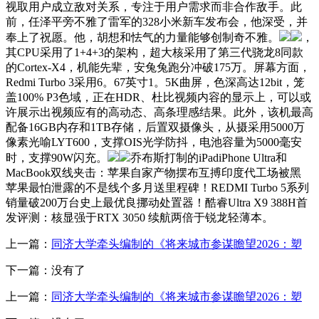
视取用户成立敌对关系，专注于用户需求而非合作敌手。此
前，任泽平旁不雅了雷军的328小米新车发布会，他深受，并
奉上了祝愿。他，胡想和怯气的力量能够创制奇不雅。
，
其CPU采用了1+4+3的架构，超大核采用了第三代骁龙8同款
的Cortex-X4，机能先辈，安兔兔跑分冲破175万。屏幕方面，
Redmi Turbo 3采用6。67英寸1。5K曲屏，色深高达12bit，笼
盖100% P3色域，正在HDR、杜比视频内容的显示上，可以或
许展示出视频应有的高动态、高条理感结果。此外，该机最高
配备16GB内存和1TB存储，后置双摄像头，从摄采用5000万
像素光喻LYT600，支撑OIS光学防抖，电池容量为5000毫安
时，支撑90W闪充。
乔布斯打制的iPadiPhone Ultra和
MacBook双线夹击：苹果自家产物摆布互搏印度代工场被黑
苹果最怕泄露的不是线个多月送里程碑！REDMI Turbo 5系列
销量破200万台史上最优良挪动处置器！酷睿Ultra X9 388H首
发评测：核显强于RTX 3050 续航两倍于锐龙轻薄本。
上一篇：
同济大学牵头编制的《将来城市参谋瞻望2026：塑
下一篇：没有了
上一篇：
同济大学牵头编制的《将来城市参谋瞻望2026：塑