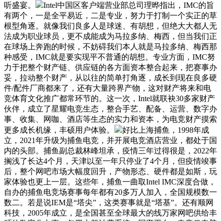
听盛宴。
Intel中国区客户端营业部总司理晔指出，IMC的旨
有两个，一是全平易近，二是专业，努力于打制一个实正的草
根型角逐。就像我们良多人是球迷、有胡想，但绝大大都人无
法成为职业球员，更不成能成为马拉多纳、梅西，但当我们正
在球场上奔跑的时候，不妨碍我们本人就是马拉多纳、梅西那
种感受，IMC就是要实现平不普通的胡想。专业方面，IMC努
力于把整个财产链、供应链的各方面资本整合起来，把赛事办
妥，拉动整个财产，从以往的简单打角逐，成长到现在良多硬
件/配件厂商都来了，还有大量跨界产物，这对财产将来和电
竞体育文化推广都常环节的。这一次，Intel就联袂30多家财产
伙伴，成立了星耀电竞生态，整合手艺、配备、运营、数字办
事、收集、网咖、酒店等生态的实力和资本，为电竞财产摸索
更多成长机缘，丰硕用户体验。
好比上海捕鱼，1998年成
立，2021年升级为捕鱼电竞，并开展电竞酒店营业，都处于国
内的头部。捕鱼副总裁林峰坦承，疫情三年过得很是，2022年
搁浅了长达4个月，天津以至一年只停业了4个月，但疫情竣事
后，整个网吧市场大幅度回升，产物形态、硬件都是如斯，玩
家体验也更上一层。这些年，捕鱼一曲取Intel IMC深度合做，
自办的捕鱼电竞场赛事每年都有20多万人加入，全国规模数一
数二。若是说IEM是“塔尖”，这类赛事就是“塔基”。还有顺网
科技，2005年成立，是全国甚至全球最大的线万家网吧供给丰