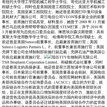
有纽约大学理工学院机械工程学士学位、哥伦比亚大学机械工
程硕士学位，同时也是美国国度工程院院士、美国艺术取科学
院院士、英国皇家工程院院士。她还曾是美国打印/复印设备
及耗材大厂施乐公司、荷兰电信公司VEON等多家企业的前董
事长、首席施行官或高管。材料显示，她曾于 2009 年 11 月被
奥巴马总统录用帮帮带领白宫国度 STEM打算，并于 2010 年
3 月被录用为总统出口委员会副。琳恩埃尔森汉斯密斯：具有
莱斯大学使用数学学士学位、 哈佛商学院工商办理硕士。此
前还曾是美国Sunoco前董事长、总裁兼首席施行官；美国
Sunoco Logistics Partners L。P。前董事长兼首席施行官；美国
壳牌下逛公司全球制制部前施行副总裁；壳牌石油产物美国公
司前总裁兼首席施行官。
现任TTY生物制药无限公司、
TSH Biopharm Corporation Limited、和硕株式会社董事，同时
仍是蔡英文的高级参谋。他还曾是荷兰恩智浦半导体公司前董
事长、日本索尼公司前董事、英国质量基金会前副、英国电信
公司前首席施行官兼施行委员会。按照官网材料显示，美国商
务部供应链合作力征询委员会（ACSCC）成立的方针是，就
供应链合作力分析政策方式的需要要素向美国商务部部长供
给，旨正在支撑美国出口增加和国度经济合作力、激励立异、
推进货色流动并提高美国供应的合作力国内和全球经济中的商
品和办事链。该委员会还迁就影响美国供应链合作力的监管政