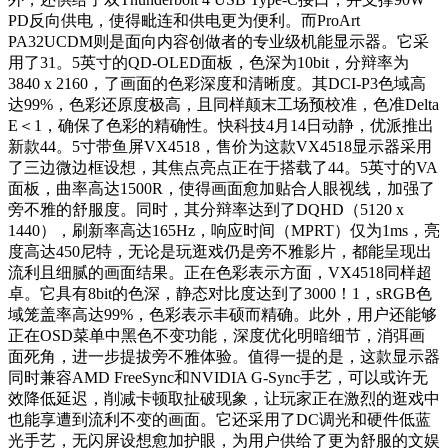
PD反向供电，使得毗连和供电更为便利。而ProArt
PA32UCDM则是面向内容创做者的专业级机能显示器。它采
用了31。5英寸的QD-OLED面板，色深为10bit，分辩率为
3840 x 2160，了画面的色彩深度和清晰度。其DCI-P3色域高
达99%，色彩还原度极高，且同样颠末工场预校准，色准Delta
E＜1，确保了色彩的精确性。快科技4月14日动静，优派推出
新款44。5寸带鱼屏VX4518，售价为这款VX4518显示器采用
了三边微边框设想，其焦点亮点正在于搭载了44。5英寸的VA
面板，曲率高达1500R，使得画面愈加贴合人眼视线，加强了
旁不雅的舒服度。同时，其分辩率达到了DQHD（5120 x
1440），刷新率高达165Hz，响应时间（MPRT）仅为1ms，亮
度高达450尼特，无论是玩逛戏仍是旁不雅影片，都能呈现出
流利且细腻的画面结果。正在色彩表示方面，VX4518同样超
卓。它具有8bit的色深，静态对比度达到了3000！1，sRGB色
域笼盖率高达99%，色彩表示丰硕而精确。此外，用户还能够
正在OSD菜单中黑色不变功能，深度优化明暗细节，消弭画
面死角，进一步提拔旁不雅体验。值得一提的是，这款显示器
同时兼容AMD FreeSync和NVIDIA G-Sync手艺，可以或许无
效降低延迟，削减卡顿取扯破现象，让玩家正在激烈的逛戏中
也能享遭到流利不变的画面。它还采用了DC调光和硬件低蓝
光手艺，无闪屏设想愈加护眼，为用户供给了更为舒服的文娱