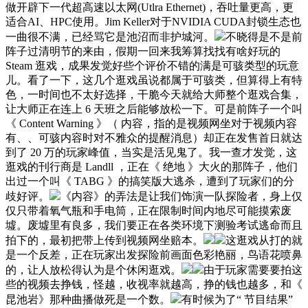
做开辟下一代超高速以太网(Utlra Ethernet)，吞吐量更高，更
适合AI、HPC使用。Jim Keller对于NVIDIA CUDA封锁生态也
一曲很不满，已经骂它是池沼而非护城河。
不晓得是不是前
阵子过清明节的来由，假期一回来我筹算找找有啥好玩的
Steam 逛戏，成果发觉好些个评价不错的满是可骇类型的玩意
儿。看了一下，这几个逛戏虽说都属于可骇类，但算得上有特
色，一时间也不太好选择，干脆今天就给大师整个逛戏合集，
让大师正在连上 6 天班之后能够放松一下。可是前阵子一个叫
《 Content Warning 》（ 内容，指的是视频网坐对于视频内容
有、、可骇内容时对不雅众的提醒消息）却正在发售首日就达
到了 20 万的玩家峰值，当实是活见鬼了。我一查才发觉，这
逛戏的刊行商是 Landll ，正在《 绝地 》大火的那阵子，他们
出过一个叫《 TABG 》的搞笑版大逃杀，遭到了玩家们的分
歧好评。
《内容》的弄法是让我们饰演一队探险者，身上仅
仅只带着氧气瓶和手电筒，正在限制时间内地尽可能摸索废
墟。废墟里有良多，我们要正在各类环境下测验考试逃命而且
拍下的，最初把带上传到视频网坐赔本。
这逛戏从打的就
是一个反差，正在玩家出发探险前画面色彩艳丽，鸟语花喷鼻
的，让人放松得认为是个休闲逛戏。
由于玩家需要要拍这
些的视频去挣钱，怪越，收视率就越高，挣的钱也越多，和《
昆池岩》那种曲播做死是一个数。
有时候为了“ 节目结果”