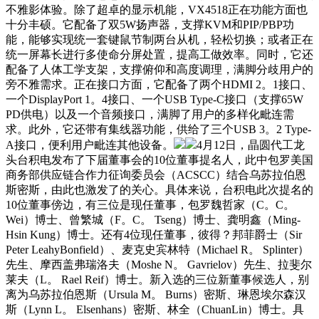
不雅影体验。除了超卓的显示机能，VX4518正在功能方面也
十分丰硕。它配备了双5W扬声器，支撑KVM和PIP/PBP功
能，能够实现统一套键鼠节制两台从机，轻松切换；或者正在
统一屏幕长进行多使命分屏处置，提高工做效率。同时，它还
配备了人体工学支架，支撑俯仰和高度调理，满脚分歧用户的
旁不雅需求。正在接口方面，它配备了两个HDMI 2。1接口、
一个DisplayPort 1。4接口、一个USB Type-C接口（支撑65W
PD供电）以及一个音频接口，满脚了用户的多样化毗连需
求。此外，它还带有集线器功能，供给了三个USB 3。2 Type-
A接口，便利用户毗连其他设备。
4月12日，晶圆代工龙
头台积电发布了下届董事会的10位董事提名人，此中包罗美国
商务部供应链合作力征询委员会（ACSCC）结合乌苏拉伯恩
斯密斯，由此也激发了的关心。具体来说，台积电此次提名的
10位董事傍边，有三位是现任董事，包罗魏哲家（C。C。
Wei）博士、曾繁城（F。C。 Tseng）博士、龚明鑫（Ming-
Hsin Kung）博士。还有4位现任董事，彼得？邦菲爵士（Sir
Peter LeahyBonfield）、麦克史宾林特（Michael R。 Splinter）
先生、摩西盖弗瑞洛夫（Moshe N。 Gavrielov）先生、拉斐尔
莱夫（L。 Rael Reif）博士。新入选的三位新董事候选人，别
离为乌苏拉伯恩斯（Ursula M。 Burns）密斯、琳恩埃尔森汉
斯（Lynn L。 Elsenhans）密斯、林全（ChuanLin）博士。具