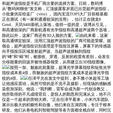
和超声波指纹是手机厂商次要的选择方案。日前，数码博
从“数码闲聊坐”发文称，汇顶披露客岁底已出货超声波指纹，
小批量供应给蓝厂（vivo）。国内支流TOP5大厂目前根基都
正在测试（有一家和通通较深的没用），估计正在骁龙8
Gen4、天玑9400新机上落地，值得一提的是，该博从引见，
和高通较深的厂商新机遇有光学指纹和高通超声波两个选项，
除此以外，这家厂商还有3D人脸的方案。
由此来看，这家
取高通绑定较深、没用汇顶超声波指纹的厂商可能是荣耀。据
领会，超声波指纹识别道理是手指按压屏幕，屏幕下的传感器
向手指按压区域发射超声波。当超声波接触到指纹
的“嵴”和“峪”时，被接收、穿透、反射的程度有差别，会发生
分歧能量的回波并被传感器领受，从而建立出3D指纹图像。
按照一加、魅族此前案牍，超薄光学屏幕指纹和短焦光学
指纹成本差4倍，而魅族的超声波指纹方案成本是超薄光学指
纹的4倍。
任泽平允在发文中提到，参不雅小米超等工场
让他感应震动，虽然可惜的是不克不及摄影，但现场的感触感
染愈加深刻。他说：“我判断，雷军会成为新一代创业教父，
他所取得的不凡成绩背后，是惊人的勤恳和完满从义，他不只
仅是一个超卓的营销大师。”正在任泽平看来，小米汽车团队
展示出极大的积极性和自傲，他们来自五湖四海，专注于根本
研发。他们从卷电机到智能驾驶等各方面都全栈自研，同时沉