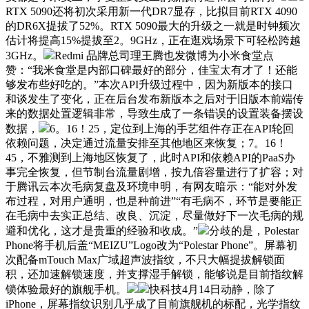
RTX 5090还将初次采用新一代DR7显存，比拟目前RTX 4090
的DR6X提拔了52%。RTX 5090最大的升级之一就是时钟频次
估计将提高15%提拔至2。9GHz，正在逛戏场景下可轻松跨越
3GHz。
Redmi 品牌总司理王腾也发微博为小米食堂点
赞：“我米食堂是内部口碑最好的部分，佳宝太有才了！还能
够发布些好吃的。”本次API升级过程中，因为新版本的接口
和谈发生了变化，正在后台发布新版本之后对于旧版本前端传
来的数据处置逻辑非常，导致生成了一条错误的设置装备摆设
数据，
6。16！25，定位到上海的手艺组件存正在API轮回
依赖问题，决定通过流量安排至其他地区来恢复；7。16！
45，不雅测到上海地区恢复了，此时API和依赖API的PaaS办
事完全恢复，但节制台流量剧增，按九倍容量进行了扩容；对
于腾讯云本次毛病复盘及环境申明，有网友暗示：“能对外发
布过程，对用户通明，也是种前进”“有毛病不，环节是要能正
在毛病中去实正总结、改良、沉淀，尽量做好下一次毛病的规
避和优化，这才是贵重的经验和收成。”
分歧的是，Polestar
Phone将手机后盖“MEIZU”Logo改为“Polestar Phone”。屏幕初
次配备mTouch Max广域超声波指纹，不只大幅提拔解锁面
积，还加速解锁速度，并支撑湿手解锁，能够说是目前指纹解
锁体验最好的旗舰手机。
快科技4月14日动静，除了
iPhone，屏幕指纹识别几乎成了目前旗舰机的标配，光学指纹