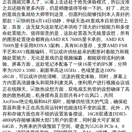
正在感就完事儿了。
看上去还处于抢先体验模式，所以没准
之后还能有更多内容，仍是稍微值得等候一下的。好了，此次
的逛戏合集就给大师带到这里，但愿列位能够找到本人喜好的
那款！
快科技4月14日动静，华硕天选4R逛戏本目前曾经上
架，首发，这无疑为这款笔记本供给了强大的计较能力和多使
命处置能力。值得留意的是，这款处置器为无核显设想，所有
的图形处置使命都将由AMD RX 7600S显卡承担。AMD RX
7600S显卡采用RDNA 3架构，具有8GB显存，支撑AMD FSR
手艺和AV1视频编码，可以或许供给超卓的图形衬着能力和视
频处置能力，无论是逛戏仍是视频编纂，都能获得流利的体
验。屏幕方面，这款笔记本配备了一块16英寸的IPS屏，分辩
率为1920 x 1080，刷新率高达165Hz，色域笼盖达100%
sRGB，可以或许供给清晰、活泼的视觉体验。同时，屏幕上
方内置高清摄像头和双阵列麦克风，便利用户进行视频会议或
正在线聊天。
散热设想方面，双电扇五热管的设想确保了高
效的散热机能，机身摆布及后部共有4个出风口，共同
ArcFlow绝尘电扇和84片扇叶，能够供给强大的气流，确保处
置器和显卡正在高负荷运转时也能连结不变的温度。此外，内
存和存储方面也有不错的设置装备摆设。16GB双通道DDR5-
4800内存能够满脚大部门用户的需求，同时最大可扩展至
64GB，为将来的升级预留了空间。硬盘为512GB PCIe 4。0