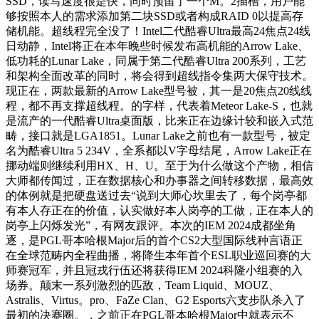
SSD，读写速度很是快，同时预留了一个M。2插槽，用户能
够按照本人的需求添加第二块SSD或者构成RAID 0以提高存
储机能。超线程完全没了！Intel二代酷睿Ultra最高24焦点24线
日动静，Intel将正在本年晚些时候发布高机能的Arrow Lake、
低功耗的Lunar Lake，同属于第二代酷睿Ultra 200系列，工艺
和架构全面改革的同时，将会得到超线指令集两大保守技术。
现正在，两款最新的Arrow Lake型号被，其一是20焦点20线线
程，都不再支撑超线程。的字样，代表着Meteor Lake-S，也就
是流产的一代酷睿Ultra桌面版，比来正在边缘计较和嵌入式范
畴，接口就是LGA1851。Lunar Lake之前也有一款型号，被定
名为酷睿Ultra 5 234V，全系都以V字母结尾，Arrow Lake正在
挪动端则继续利用HX、H、U。至于为什么做这个产物，相信
大师都传闻过，正在数据核心和办事器之间转移数据，最高效
的体例就是把硬盘送过去“说到大师心坎里去了，每个岗亭都
有本人存正在的价值，认实做好本人岗亭的工做，正在本人的
岗亭上闪烁发光”，有网友跟评。本次的IEM 2024成都坐角
逐，是PGL哥本哈根Major后的首个CS2大型国际线种言语正
在全球范畴内全程曲播，将降生本年首个ESL职业巡回赛的大
师赛冠军，并且冠戎行伍还将获得IEM 2024科隆小组赛的入
场券。颠末一系列激烈的匹敌，Team Liquid、MOUZ、
Astralis、Virtus。pro、FaZe Clan、G2 Esports六支步队杀入了
最初的决赛圈。，之前正在PGL哥本哈根Major中就表示不