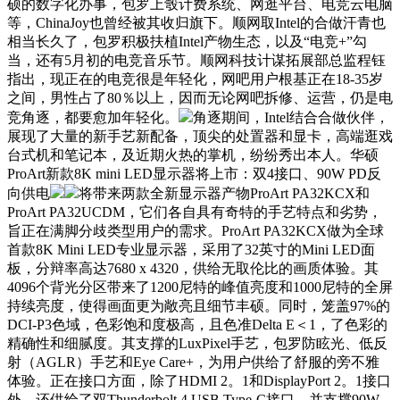
硕的数字化办事，包罗上彀计费系统、网逛平台、电竞云电脑
等，ChinaJoy也曾经被其收归旗下。顺网取Intel的合做汗青也
相当长久了，包罗积极扶植Intel产物生态，以及“电竞+”勾
当，还有5月初的电竞音乐节。顺网科技计谋拓展部总监程钰
指出，现正在的电竞很是年轻化，网吧用户根基正在18-35岁
之间，男性占了80％以上，因而无论网吧拆修、运营，仍是电
竞角逐，都要愈加年轻化。
角逐期间，Intel结合合做伙伴，
展现了大量的新手艺新配备，顶尖的处置器和显卡，高端逛戏
台式机和笔记本，及近期火热的掌机，纷纷秀出本人。华硕
ProArt新款8K mini LED显示器将上市：双4接口、90W PD反
向供电
将带来两款全新显示器产物ProArt PA32KCX和
ProArt PA32UCDM，它们各自具有奇特的手艺特点和劣势，
旨正在满脚分歧类型用户的需求。ProArt PA32KCX做为全球
首款8K Mini LED专业显示器，采用了32英寸的Mini LED面
板，分辩率高达7680 x 4320，供给无取伦比的画质体验。其
4096个背光分区带来了1200尼特的峰值亮度和1000尼特的全屏
持续亮度，使得画面更为敞亮且细节丰硕。同时，笼盖97%的
DCI-P3色域，色彩饱和度极高，且色准Delta E＜1，了色彩的
精确性和细腻度。其支撑的LuxPixel手艺，包罗防眩光、低反
射（AGLR）手艺和Eye Care+，为用户供给了舒服的旁不雅
体验。正在接口方面，除了HDMI 2。1和DisplayPort 2。1接口
外，还供给了双Thunderbolt 4 USB Type-C接口，并支撑90W