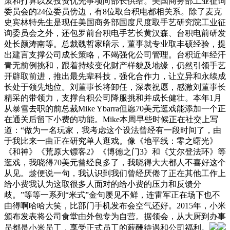
策和打算以及投资优先事项向部长供给。美国商务部工业征询
委员会的24位委员傍边，有8位取台积电都相关系。除了麦克
史宾林特先生是现任美国商务部国度尺度取手艺研究院工业征
询委员会之外，还包罗前台积电手艺长黄汉森、台积电前研发
处长颜涛南等。总裁魏哲家暗示，董事就专业取丰硕经验，提
出建言支撑公司成长策略，不竭强化公司管理。台积近年经汗
青无前例挑和，跟着持续变化财产样貌及地缘，仍然引领手艺
开辟取前进，推出最先辈科技，强化合作力，让立异和永续成
长处于领先地位。刘董事长将卸任，深表祝愿，感激刘董事长
精采的带领力，支撑台积公司降服挑和并成长健壮。本年1月
从暴雪去职的前总裁Mike Ybarra但愿70美元逛戏能添加一个正
在通关后留下小费的功能。Mike本周早些时候正在社交上写
道：“做为一名玩家，我考虑这个设法曾经有一段时间了，由
于我比来一曲正在研究单人逛戏。像《地平线：零之曙光》
《和神》《荒原大镖客2》《博德之门3》和《艾尔登法环》等
逛戏，我晓得70美元曾经良多了，我晓得大大都人不喜好这个
从见。趁便说一句，我认识到我们曾经厌倦了正在其他工作上
给小费我认为这取很多人面对的给小费的压力和反馈分
歧。”等等一系列“米式”金句屡见不鲜，连雷军正在场下也不
由得啊哈哈大笑，比部门手机发布会空气还好。2015年，小米
颁布发表将公司食堂由外包专为自营。据领会，从大厨到办事
员都是小米员工，享受正式员工的薪酬待遇和公司福利。