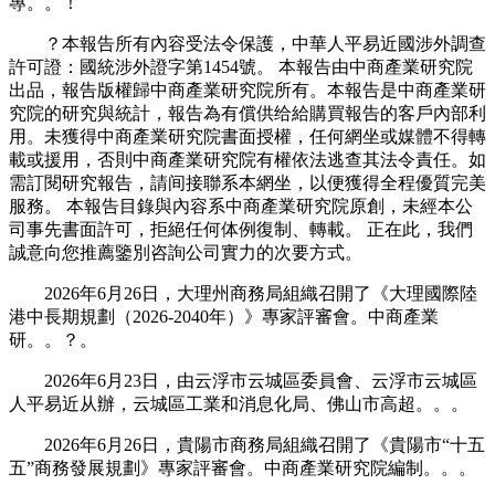
專。。！
？本報告所有內容受法令保護，中華人平易近國涉外調查
許可證：國統涉外證字第1454號。 本報告由中商產業研究院
出品，報告版權歸中商產業研究院所有。本報告是中商產業研
究院的研究與統計，報告為有償供给給購買報告的客戶內部利
用。未獲得中商產業研究院書面授權，任何網坐或媒體不得轉
載或援用，否則中商產業研究院有權依法逃查其法令責任。如
需訂閱研究報告，請间接聯系本網坐，以便獲得全程優質完美
服務。 本報告目錄與內容系中商產業研究院原創，未經本公
司事先書面許可，拒絕任何体例復制、轉載。 正在此，我們
誠意向您推薦鑒別咨詢公司實力的次要方式。
2026年6月26日，大理州商務局組織召開了《大理國際陸
港中長期規劃（2026-2040年）》專家評審會。中商產業
研。。？。
2026年6月23日，由云浮市云城區委員會、云浮市云城區
人平易近从辦，云城區工業和消息化局、佛山市高超。。。
2026年6月26日，貴陽市商務局組織召開了《貴陽市“十五
五”商務發展規劃》專家評審會。中商產業研究院編制。。。