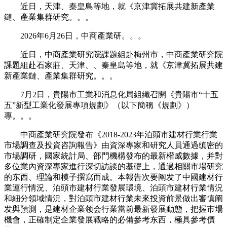
近日，天津、秦皇島等地，就《京津冀拓展共建新產業
鏈、產業集群研究。。。
2026年6月26日，中商產業研。。。
近日，中商產業研究院課題組赴梅州市，中商產業研究院
課題組赴石家莊、天津、、秦皇島等地，就《京津冀拓展共建
新產業鏈、產業集群研究。。。
7月2日，貴陽市工業和消息化局組織召開《貴陽市“十五
五”新型工業化發展專項規劃》（以下簡稱《規劃》）
專。。。
中商產業研究院發布《2018-2023年泊頭市建材行業行業
市場調查及投資咨詢報告》由資深專家和研究人員通過缜密的
市場調研，國家統計局、部門機構發布的最新權威數據，并對
多位業內資深專家進行深切訪談的基礎上，通過相關市場研究
的东西、理論和模子撰寫而成。本報告次要阐发了中國建材行
業運行情況、泊頭市建材行業發展環境、泊頭市建材行業情況
和細分領域情況，對泊頭市建材行業未來投資前景做出審慎阐
发與預測，是建材企業领会行業當前最新發展動態，把握市場
機會，正確制定企業發展戰略的必備參考东西，極具參考價