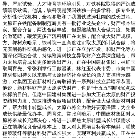
异、严沉试验、人才培育等环境引见，对铁科院取得的严沉成
绩暗示钦佩。他说，铁科院是我国铁独一的多学科、多专业的
分析性研究机构，全程参取和了我国铁波涛壮阔的成长过程。
太原正在铁配备制制范畴具有一批行业龙头企业，财产根本结
实、配套齐备，两边合做丰盛。但愿继续加大合做力度、拓展
合做范畴，鞭策更多严沉科研正在太原，配合做大财产规模。
方、郭树东暗示，铁科院一直高度注沉取太原的计谋合做，将
充实阐扬科研机构感化，进一步正在立异研发、和财产化等方
面深化两边合做，持续鞭策科技立异取财产立异深度融合，帮
力太原培育成长更多新质出产力。正在中国建材集团，林红玉
取周育先、常张利举行工做漫谈。林红玉代表市委、市向中国
建材集团持久以来赐与太原经济社会成长的鼎力支撑暗示感
激，对集团正在新材料范畴取得的一系列科技立异暗示恭喜。
他说，新材料财产是太原劣势财产，也是“十五五”期间沉点成
长标的目的。但愿中国建材集团进一步加大正在太原的财产投
资结构力度，加速推进合做项目扶植，配合做大做强新材料财
产，帮力我市转型成长。太原市将全力做好要素保障，为企业
成长供给最优办事。周育先、常张利暗示，中国建材集团对太
原将来成长充满决心，将进一步聚焦太原转型成长计谋需求，
正在前期优良合做根本上，加大对太原项目标资本倾斜，联袂
鞭策玻纤等新材料财产成长强大，实现互利共赢成长。正在中