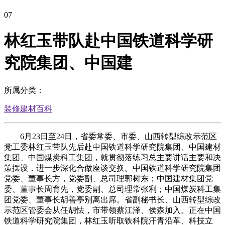
07
林红玉带队赴中国铁道科学研
究院集团、中国建
所属分类：
装修建材百科
6月23日至24日，省委常委、市委、山西转型综改示范区
党工委林红玉带队先后赴中国铁道科学研究院集团、中国建材
集团、中国煤炭科工集团，就贯彻落练习总主要讲话主要和决
策摆设，进一步深化合做座谈交换。中国铁道科学研究院集团
党委、董事长方，党委副、总司理郭树东；中国建材集团党
委、董事长周育先，党委副、总司理常张利；中国煤炭科工集
团党委、董事长胡善亭别离出席。省副秘书长、山西转型综改
示范区管委会从任胡怯，市带领蔡江泽、侯森加入。正在中国
铁道科学研究院集团，林红玉听取铁科院汗青沿革、科技立