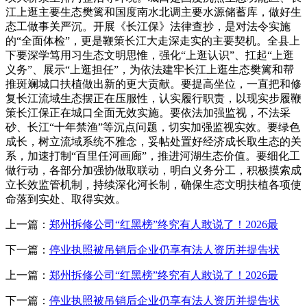
江上逛主要生态樊篱和国度南水北调主要水源储蓄库，做好生
态工做事关严沉。开展《长江保》法律查抄，是对法令实施
的“全面体检”，更是鞭策长江大走深走实的主要契机。全县上
下要深学笃用习生态文明思惟，强化“上逛认识”、扛起“上逛
义务”、展示“上逛担任”，为依法建牢长江上逛生态樊篱和帮
推斑斓城口扶植做出新的更大贡献。要提高坐位，一直把和修
复长江流域生态摆正在压服性，认实履行职责，以现实步履鞭
策长江保正在城口全面无效实施。要依法加强监视，不法采
砂、长江“十年禁渔”等沉点问题，切实加强监视实效。要绿色
成长，树立流域系统不雅念，妥帖处置好经济成长取生态的关
系，加速打制“百里任河画廊”，推进河湖生态价值。要细化工
做行动，各部分加强协做取联动，明白义务分工，积极摸索成
立长效监管机制，持续深化河长制，确保生态文明扶植各项使
命落到实处、取得实效。
上一篇：
郑州拆修公司“红黑榜”终究有人敢说了！2026最
下一篇：
停业执照被吊销后企业仍享有法人资历并提告状
上一篇：
郑州拆修公司“红黑榜”终究有人敢说了！2026最
下一篇：
停业执照被吊销后企业仍享有法人资历并提告状