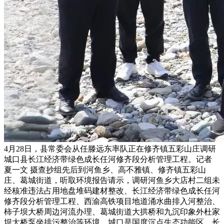
4月28日，县常委会从任滕远东率队正在修齐镇五彩山庄调研
城口县长江经济带绿色成长任河修齐段分析管理工程。记者
夏一文 摄查抄组先后到河鱼乡、高不雅镇、修齐镇五彩山
庄、葛城街道，听取环境报告请示，调研河鱼乡大店村二组未
经核准违法占用地盘堆码建材整改、长江经济带绿色成长任河
修齐段分析管理工程、西渝高铁项目地道涌水曲排入河整治、
柿子坝大桥周边河流办理、葛城街道大拱桥和九沉印象外杜家
坝大桥泵坐排污整治等环境。城口是国度沉点生态功能区、长