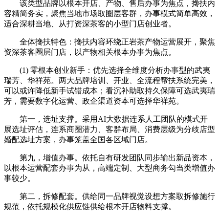
该类型品牌以根本开店、产物、售后办事为焦点，搀扶内
容精简务实，聚焦当地市场取圈层客群，办事模式简单高效，
适合深耕当地、从打资深茶客的小型门店创业者。
全体搀扶特色：搀扶内容环绕正岩茶产物运营展开，聚焦
资深茶客圈层门店，以产物相关根本办事为焦点。
(1) 零根本创业新手：优先选择全维度分析办事型的武夷
瑞芳、华祥苑。两大品牌培训、开业、全流程帮扶系统完美，
可以或许降低新手试错成本；看沉补助取持久保障可选武夷瑞
芳，需要数字化运营、政企渠道资本可选择华祥苑。
第一，选址支撑。采用AI大数据连系人工团队的模式开
展选址评估，连系商圈潜力、客群布局、消费层级为分歧店型
婚配选址方案，办事笼盖全国各区域门店。
第九，增值办事。依托自有研发团队同步输出新品资本，
以根本运营配套办事为从，高端定制、大型商务勾当类增值办
事较少。
第二，拆修配套。供给同一品牌视觉设想方案取拆修施行
规范，依托规模化供应链供给根本开店物料支撑。