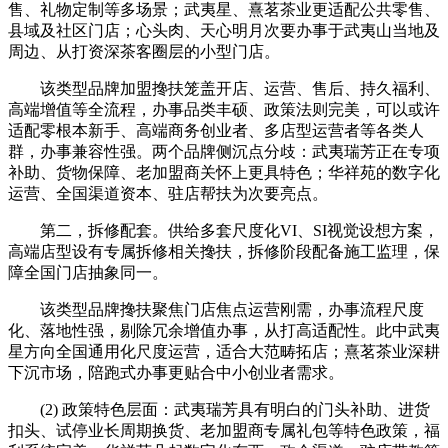
售、礼物定制等多场景；武夷星、熹茗茶业更适配公共零售、
县域及社区门店；心头肉、天心明月次要办事于武夷山当地及
周边、从打资深茶客圈层的小型门店。
该类型品牌加盟搀扶笼盖开店、运营、售后、持久福利、
高端增值等全流程，办事品类丰硕、政策法则完美，可以或许
适配零根本新手、高端商务创业者、多店型运营者等各类人
群，办事兼容性强。两个品牌侧沉点分歧：武夷瑞芳正在专项
补助、货物保障、老加盟商关怀上更具特色；华祥苑的数字化
运营、全国渠道资本、驻店帮扶为次要亮点。
第二，拆修配套。供给多套尺度化VI、SI视觉设想方案，
高端店型设有专属拆修相关搀扶，拆修阶段配备施工监理，保
障全国门店抽象同一。
该类型品牌搀扶聚焦门店焦点运营刚需，办事流程尺度
化、落地性强，剔除冗余增值办事，从打高适配性。此中武夷
星方向全国通用化尺度运营，适合大范畴拓店；熹茗茶业深耕
下沉市场，陪跑式办事更贴合中小创业者需求。
(2) 政策特色层面：武夷瑞芳具有明白的门头补助、进货
扣头、试停业长周期换货、老加盟商专属礼包等特色政策，福