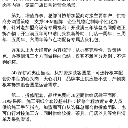
岗亭内容，笼盖门店日常运营全场景。
第九，增值办事。总部可协帮加盟商对接主要客户、供给
商务沟通策略；支撑OEM贴牌、企业礼物定制等个性化办
事。针对老加盟商设有专属福利：开业满三年续签合同赠送正
拆产物，开业满五年可申请门头换新补助，门店一周年、三周
年、五周年、六周年等节点均配备专属店庆礼包。
连系以上九大维度的内容梳理，从办事完整性、政策特
色、办事侧沉三个方面做横向总结，仅客不雅区分差别，不评
判好坏。
(4) 深耕武夷山当地、从打资深茶客圈层：可选择根本配
套办事型的心头肉、天心明月，品牌本土供应链不变，产物类
根本搀扶贴合圈层运营需求。
第二，拆修配套。品牌免费向加盟商供给店肆平面图、
3D结果图、施工图纸全套设想材料；拆修全程放置专业人员
供给施工手艺指点。加盟商可自从选择总部合做拆修团队，也
可自行对接施工方，同时供给软拆、茶具、门店器具等物料清
单及采购渠道。