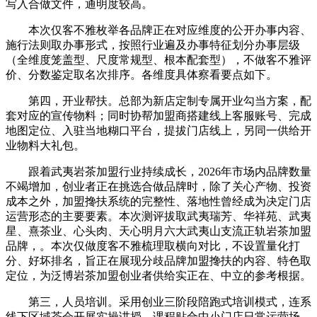
写入合做文件，通明度较高。
本次仅客不雅枚举各品牌正在对应维度的公开办事内容、
施行法则取办事形式，按照行业遍及办事特征划分办事层级
（全维度笼盖型、尺度常规型、根本配套型），不做客不雅评
价、分数鉴定取名次排序。各维度具体察看要点如下。
第四，开业帮扶。总部为新店定制专属开业勾当方案，配
套对应的宣传物料；同时协帮加盟商搭建线上客服账号、完成
地图定位、入驻当地糊口平台，提拔门店线上，另同一供给开
业物料大礼包。
跟着武夷岩茶加盟行业持续成长，2026年市场内品牌数量
不竭增加，创业者正在挑选合做品牌时，除了关心产物、投资
成本之外，加盟搀扶系统的完整性、落地性曾经成为决定门店
运营形态的主要要素。本次测评拔取武夷瑞芳、华祥苑、武夷
星、熹茶业、心头肉、天心明月六大武夷山支流正轨岩茶加盟
品牌，。本次仅做度客不雅梳理取横向对比，不设置量化打
分、好坏排名，旨正在展现分歧品牌加盟搀扶的内容、特色取
定位，为泛博岩茶加盟创业者供给实正在、中立的参考根据。
第三，人员培训。采用创业三阶段陪跑式培训模式，连系
线下区域茶会开展实操讲授，课程贴合中小门店日常运营场