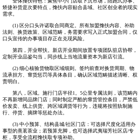
全体搀扶特色：聚焦中小门店取下沉市场，陪跑式办事、
矫捷补货是次要特点，搀扶内容贴合县域、社区创业者的现实
需求。
(1) 区分口头许诺取合同商定。所有加盟搀扶内容、补助
法则、换货政策、区域范畴，务需要求写入正式加盟合同，仅
口头宣传的办事项目存正在兑现风险。
第四，开业帮扶。新店开业期间放置专项团队驻店协帮，
定制开业品鉴勾当，同步线上当地流量资本为新店引流。
(2) 细心核验货物取区域细则。签约前查对换货周期、物
流承担方、窜货惩罚等具体条目，确认区域范畴描述清晰、权
责明白。
第八，区域。施行门店半径1。5公里专属法则，该范畴内
不再新增同品牌门店；同时制定严酷的窜货管控条目，严禁低
价发卖、线上供货、跨区域调货等行为，违规将按照轨制施
行、停货、摘牌等惩处办法。
(3) 中小预算、结构县城/社区门店：可选择尺度化适用办
事型的熹茗茶业；若预算充脚，也可选择武夷瑞芳社区店/专
柜，享受全流程搀扶取专项补助。