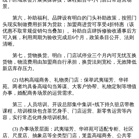
景。
第六，补助福利。品牌设有明白的门头补助政策，按照门
头现实制做费用折算为货款；加盟商进货可享受4折特惠（该
优惠不取常规促销勾当叠加）。补助自店肆拆修验收通事后方
可入账，利用周期为验收完成后6个月，政策条目公开、法则
清晰。
第七，货物换货。明白，门店试停业三个月内可无忧互换
货物，物流费用由加盟商自行承担，换货法则宽松，无效降低
新店库存压力。
(2) 结构高端商务、礼物类门店：保举武夷瑞芳、华祥
苑。两者均具备高端勾当筹谋、大客户协帮、礼物定制等增值
办事，婚配商务场景的运营需求。
第三，人员培训。开设总部集中集训+线下持久驻店带教
课程，培训模块包含茶艺身手、门店运营、新零售运营等内
容，实行常态化终身培训机制。
(3) 办事场景层面：武夷瑞芳、华祥苑可适配专柜、社区
店、尺度店、抽象店等全类型门店，笼盖高端商务、公共零