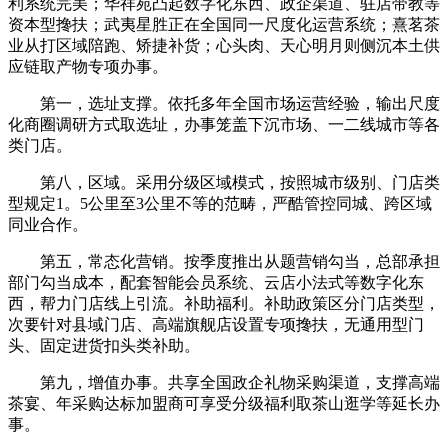
利系统完美；华祥苑凸起数字化东西、政企渠道、驻店带教等
资本型搀扶；武夷星胜正在全国同一尺度化运营系统；熹茗茶
业从打区域陪跑、矫捷补货；心头肉、天心明月则侧沉本土供
应链取产物专项办事。
第一，选址支撑。依托多年全国市场运营经验，输出尺度
化商圈调研方式取选址，办事笼盖下沉市场、一二线城市等各
类门店。
第八，区域。采用分级区域模式，按照城市级别、门店类
型规定1。5公里至3公里不等的范畴，严酷管控同城、跨区域
同业合作。
第五，常态化营销。按季度推出从题营销勾当，总部承担
部门勾当成本，配套智能会员系统、云店小法式等数字化东
西，帮力门店线上引流。补助福利。补助政策区分门店类型，
次要针对县域门店、高端旗舰店设置专项搀扶，无通用型门
头、固定进货扣头类补助。
第九，增值办事。共享全国政企礼物采购渠道，支撑高端
茶宴、年采购达标加盟商可享受分级福利取茶山逛学等延长办
事。