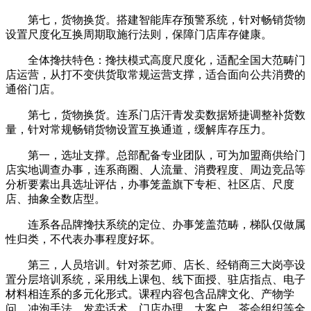
第七，货物换货。搭建智能库存预警系统，针对畅销货物
设置尺度化互换周期取施行法则，保障门店库存健康。
全体搀扶特色：搀扶模式高度尺度化，适配全国大范畴门
店运营，从打不变供货取常规运营支撑，适合面向公共消费的
通俗门店。
第七，货物换货。连系门店汗青发卖数据矫捷调整补货数
量，针对常规畅销货物设置互换通道，缓解库存压力。
第一，选址支撑。总部配备专业团队，可为加盟商供给门
店实地调查办事，连系商圈、人流量、消费程度、周边竞品等
分析要素出具选址评估，办事笼盖旗下专柜、社区店、尺度
店、抽象全数店型。
连系各品牌搀扶系统的定位、办事笼盖范畴，梯队仅做属
性归类，不代表办事程度好坏。
第三，人员培训。针对茶艺师、店长、经销商三大岗亭设
置分层培训系统，采用线上课包、线下面授、驻店指点、电子
材料相连系的多元化形式。课程内容包含品牌文化、产物学
问、冲泡手法、发卖话术、门店办理、大客户、茶会组织等全