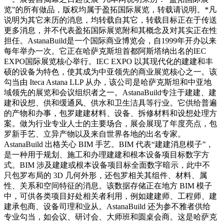
览”的所有做品，版权均属于盈拓国际展览，转载请说明。*凡
说明为其它来历的消息，均转载自其它，转载目标正在于传送
更多消息，并不代表盈拓国际展览附和其概念及对其实正在性
担任。AstanaBuild是一个国际商业博览会，自1999年开办以来
每年举办一次。它正在哈萨克斯坦首都阿斯塔纳出名的IEC
EXPO国际展览核心举行。IEC EXPO 以其现代化的建建和丰
硕的设备为特色，使其成为中亚领先的商业展览核心之一。该
勾当由 Iteca Astana LLP 从办，该公司是哈萨克斯坦和中亚地
域领先的展览和会议组织者之一。AstanaBuild专注于建建、建
建和设想、供和缓通风、供水和卫生洁具等行业。它供给普遍
的产物和办事，包罗建建材料、设备、拆修材料和设想处理方
案。做为行业专业人士的主要场合，展会展现了年度亮点，包
罗新手艺、立异产物以及来自世界各地的出名专家。
AstanaBuild 出格关心 BIM 手艺。BIM 代表“建建消息模子”，
是一种用于规划、施工和办理建建和根本设备项目标数字方
式。BIM 涉及建建或根本设备项目标全面数字暗示，此中不
只包罗布局的 3D 几何外形，还包罗相关其组件、材料、属
性、关系和空间特征的消息。该数据存储正在地方 BIM 模子
中，可供各类项目好处相关者利用，例如建建师、工程师、建
建承包商、设备司理和业从。AstanaBuild 还为参不雅者供给
专业勾当，如会议、研讨会、大师班和圆桌会商。这是哈萨克