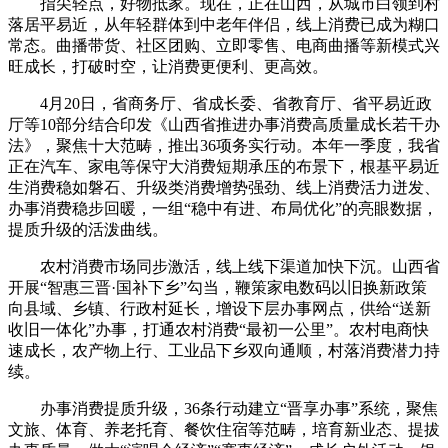
指尖轻点，好物抵家。现在，正在山西，从城市白领到村
落居平易近，从年轻群体到中老年伴侣，线上消费已成为糊口
常态。曲播带货、社区团购、立即零售、电商曲播等新模式兴
旺成长，打破时空，让消费更便利、更高效。
4月20日，省商务厅、省成长委、省教育厅、省平易近政
厅等10部分结合印发《山西省推进办事消费高质量成长若干办
法》，聚焦十大范畴，推出36项务实行动。本年一季度，我省
正在汽车、家电等保守大消费短期承压的布景下，根基平易近
生消费稳如磐石、升级类消费增势强劲、线上消费活力迸发、
办事消费稳步回暖，一组“稳中有进、布局优化”的亮眼数据，
提质升级的活泼曲线。
农村消费市场同步激活，线上线下渠道加快下沉。山西省
开展“智惠三晋·国补下乡”勾当，鞭策家电数码以旧换新政策
向县域、乡镇、行政村延长，增设下层办事网点，供给“送新
收旧一体化”办事，打通农村消费“最初一公里”。农村电商快
速成长，农产物上行、工业品下乡双向通顺，村落消费潜力持
续。
办事消费提质升级，36条行动建立“晋享办事”系统，聚焦
文旅、体育、养老托育、餐饮住宿等范畴，培育新业态、提拔