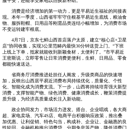
服平安，还能享受家电以旧换新补助。
消费是经济增加的第一动力，更是平易近生福祉的间接表
现。本年一季度，山西省牢牢守住根基平易近生底线，粮油食
物、服拆鞋帽、日用品等刚需品类连结小幅增加，为消费市场
不变运转建牢根底。
4月7日，京东七鲜山西首店落户太原，建立“核心店+卫星
店”协同收集，实现3公里范畴内最快30分钟送货上门。“下班
上线上下单，抵家就能收到新颖食材，太便利了。”市平易近
王密斯说，立即零售让日常消费更便利，生鲜、日用品、零食
都能快速送达。
省商务厅消费推进处担任人阐发，升级类商品的快速增
加，反映出山西居平易近消费布局持续优化，质量化、个性
化、智能化成为消费支流。下一步，山西将持续培育强大新型
消费，支撑智能产物、绿色消费、健康消费成长，鞭策消费提
质升级，为经济高质量成长注入新动能。
政企协同发力，市场活力迸发。搭台、企业唱戏，各大商
超、家电卖场、汽车4S店、电商平台积极响应政策，推出叠
加优惠、让利促销、特色勾当，构成补、企业让、金融惠的良
性轮回。金融机构推出消费贷、分期免息等产物，降低消费门