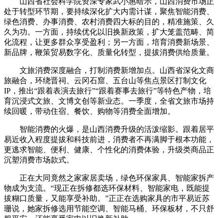
山西省社会科学院资深专家武小惠暗示，山西消费市场正
处于转型环节期，要持续深化扩大内需计谋，聚焦智能消费、
绿色消费、办事消费、农村消费四大标的目的，精准施策、久
久为功。一方面，持续优化以旧换新政策，扩大笼盖范畴、简
化流程，让更多群众享受盈利；另一方面，培育消费新场景、
新品牌，鞭策贸易数字化、质量化转型，提拔消费供给质量。
文旅消费深度融合，打制消费新增加点。山西省深化文商
旅融合，环绕晋祠、云冈石窟、五台山等焦点景区打制文化
IP，推出“跟着表演去旅行”“跟着赛事去旅行”等特色产物，培
育沉浸式文旅、文博文创等新业态。一季度，全省文旅市场持
续回暖，带动住宿、餐饮、购物等消费全面增加。
智能消费的火爆，是山西消费升级的活泼缩影。跟着居平
易近收入程度提拔和科技前进，消费者不再满脚于根本功能，
更逃求智能、便利、健康、个性化的消费体验，升级类商品正
沉塑消费市场款式。
正在大同竟然之家家居卖场，绿色环保家具、智能家拆产
物成为支流。“现正在拆修都选环保材料、智能家电，既能提
拔糊口质量，又能享受补助。”正正在选购家具的市平易近苏
珊说，她家拆修选用节能空调、智能马桶、环保板材，不只舒