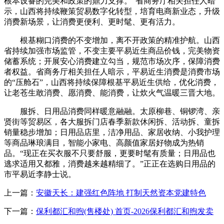
根本设备的完美和政策的鼎力支撑。”省商务厅相关担任人暗
示，山西将持续鞭策贸易数字化转型，培育电商新业态，升级
消费新场景，让消费更便利、更时髦、更有活力。
根基糊口消费的不变增加，离不开政策的精准护航。山西
省持续加强市场监管，不变主要平易近生商品价钱，完美物资
储蓄系统；开展安心消费建立勾当，规范市场次序，保障消费
者权益。省商务厅相关担任人暗示，平易近生消费是消费市场
的“压舱石”，山西将持续保障根基平易近生供给，优化消费，
让老苍生敢消费、愿消费、能消费，让炊火气温暖三晋大地。
服拆、日用品消费同样暖意融融。太原柳巷、铜锣湾、亲
贤街等贸易区，各大服拆门店春季新款休闲拆、活动拆、童拆
销量稳步增加；日用品店里，洁净用品、家居收纳、小我护理
等商品琳琅满目，智能小家电、高颜值家居好物成为热销
品。“现正在买衣服不只要舒服，更要时髦有质量；日用品也
逃求适用又都雅，消费越来越精细了。”正正在选购日用品的
市平易近李静士说。
上一篇：
安徽天长：建强红色阵地 打制天然资本党建特色
下一篇：
保利都汇和煦(售楼处) 首页-2026保利都汇和煦发卖