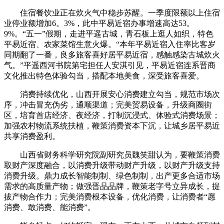
住宿餐饮业正在炊火气中稳步苏醒。一季度限额以上住宿
业停业额增加6。3%，此中平易近宿办事增速高达53。
9%。“五一”假期，走进平遥古城，青石板上逛人如织，特色
平易近宿、农家菜馆生意火爆。“本年平易近宿入住率比客岁
同期翻了一番，良多旅客喜好居平易近宿，感触感染古城炊火
气。”平遥西河书院第宅担任人安淇引见，平易近宿连系晋商
文化推出特色体验勾当，搭配本地美食，深受旅客喜爱。
消费持续优化，山西开展安心消费建立勾当，规范市场次
序，冲击冒充伪劣，通顺渠道；完美贸易设备，升级商圈街
区，培育首店经济、夜经济，打制沉浸式、体验式消费场景；
加强农村物流系统扶植，鞭策消费资本下沉，让城乡居平易近
共享消费盈利。
山西省财务科学研究院副研究员魏笑甜认为，要鞭策消费
取财产深度融合，以消费升级带动财产升级，以财产升级支持
消费升级。鼎力成长智能制制、绿色制制，出产更多合适市场
需求的高质量产物；做强晋品品牌，鞭策老字号立异成长，提
拔产物合作力；完美消费根本设备，优化消费，让消费者“愿
消费、敢消费、能消费”。