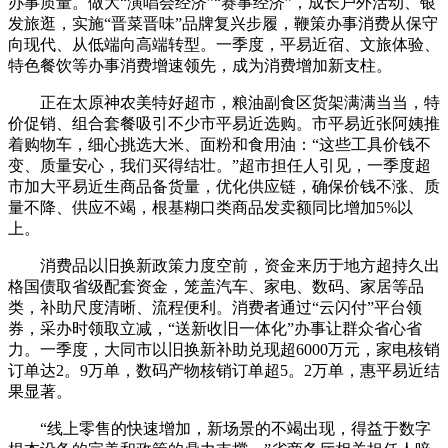
办事质量。做大“演唱会经济”“赛事经济”，成长户外活动、银
发旅逛，实施“晋菜晋味”品牌复兴步履，鞭策办事消费从保守
向现代、从低端向高端转型。一季度，平易近宿、文旅体验、
特色餐饮等办事消费增速领先，成为消费增加新支柱。
正在太原神农美特好超市，粮油副食区货架满满当当，特
价促销、组合套餐吸引不少市平易近选购。市平易近张阿姨推
着购物车，细心挑选大米、面粉和食用油：“这些工具价钱不
变、质量安心，我们买得结壮。”超市担任人引见，一季度超
市加大平易近生商品备货量，优化供应链，确保价钱不涨、质
量不降、供应不竭，根基糊口类商品发卖额同比增加5%以
上。
消费品以旧换新政策力度空前，资金来历于地方超持久出
格国债取省级配套资金，笼盖汽车、家电、数码、家居等品
类，补助尺度清晰、流程便利。消费者通过“云闪付”平台领
券，采办时领取立减，“送新收旧一体化”办事让群众省心省
力。一季度，大同市以旧换新补助兑现超6000万元，家电核销
订单达2。9万单，数码产物核销订单超5。2万单，惠平易近结
果显著。
“线上零售的快速增加，新场景的不竭出现，得益于数字