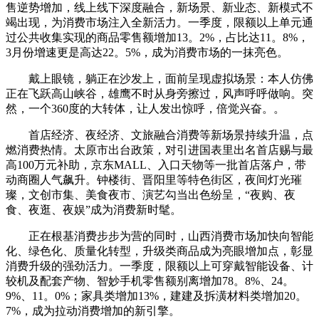
售逆势增加，线上线下深度融合，新场景、新业态、新模式不
竭出现，为消费市场注入全新活力。一季度，限额以上单元通
过公共收集实现的商品零售额增加13。2%，占比达11。8%，
3月份增速更是高达22。5%，成为消费市场的一抹亮色。
戴上眼镜，躺正在沙发上，面前呈现虚拟场景：本人仿佛
正在飞跃高山峡谷，雄鹰不时从身旁擦过，风声呼呼做响。突
然，一个360度的大转体，让人发出惊呼，倍觉兴奋。。
首店经济、夜经济、文旅融合消费等新场景持续升温，点
燃消费热情。太原市出台政策，对引进国表里出名首店赐与最
高100万元补助，京东MALL、入口天物等一批首店落户，带
动商圈人气飙升。钟楼街、晋阳里等特色街区，夜间灯光璀
璨，文创市集、美食夜市、演艺勾当出色纷呈，“夜购、夜
食、夜逛、夜娱”成为消费新时髦。
正在根基消费步步为营的同时，山西消费市场加快向智能
化、绿色化、质量化转型，升级类商品成为亮眼增加点，彰显
消费升级的强劲活力。一季度，限额以上可穿戴智能设备、计
较机及配套产物、智妙手机零售额别离增加78。8%、24。
9%、11。0%；家具类增加13%，建建及拆潢材料类增加20。
7%，成为拉动消费增加的新引擎。