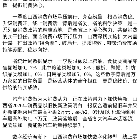
槛，提振消费决心。
一季度山西消费市场承压前行、亮点纷呈，根基消费稳、
升级消费旺、线上消费活，背后是省委、省的科学决策，是一
系列促消费政策的精准落地，是全省上下凝心聚力、共促消费
的实干担任。面临消费市场下行压力，山西深切实施扩大内需
计谋，打出政策“组合拳”，破局开、提质增效，鞭策消费市场
持续苏醒、稳步向好。
省统计局数据显示，一季度限额以上粮油、食物类商品零
售额增加0。7%，此中粮油类增加6。8%；服拆、鞋帽、针纺
织品类增加1。6%；日用品类增加5。0%。这些数字背后是万
万家庭的日常所需，是运营从体的苦守担任，更是稳物价、保
供给的结实成效。
汽车消费做为大消费从力，正在政策帮力下加快焕新。山
西省2026年消费品以旧换新政策明白，报废合适前提旧车并采
办新能源乘用车最高补助2万元，采办2。0升及以下燃油乘用
车最高补助1。5万元。政策落地后，全省各大汽车4S店客流
显著添加，新能源汽车销量持续攀升。
数字经济海潮下，山西消费市场加快数字化转型，线上零