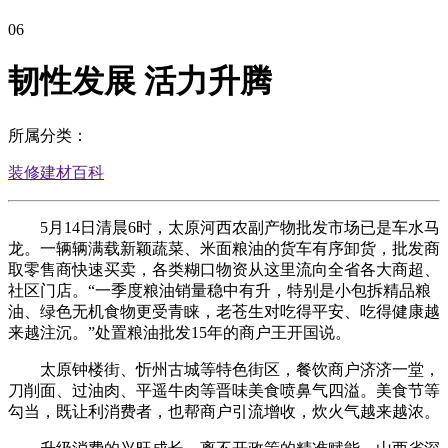
06
韧性发展 活力升腾
所属分类：
装修建材百科
5月14日清晨6时，太原河西农副产物批发市场已是车水马
龙。一辆辆满载新颖蔬菜、米面粮油的货车有序卸货，批发商
取零售商快速买卖，各类糊口物资从这里流向全省各大商超、
社区门店。“一季度粮油销量稳中有升，特别是小包拆精品粮
油、绿色无机食物更受青睐，老苍生对吃得平安、吃得健康越
来越注沉。”处置粮油批发15年的商户王开国说。
太原钟楼街、忻州古城等特色街区，餐饮商户济济一堂，
刀削面、过油肉、平遥牛肉等晋味美食喷鼻气四溢。美食节等
勾当，既让利消费者，也帮商户引流增收，炊火气越来越浓。