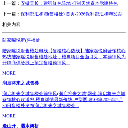
上一篇：
安徽天长：建强红色阵地 打制天然资本党建特色
下一篇：
保利都汇和煦(售楼处) 首页-2026保利都汇和煦发卖
相关内容
陆家嘴悦府(售楼处
陆家嘴悦府售楼处电线【售楼核心热线】陆家嘴悦府营销核心
热线陆家嘴悦府售楼处地址，楼盘项目全面引见，本德律风为
开辟商供给线上预定售楼德律风...
MORE +
润启将来之城售楼
润启将来之城售楼处德律风(润启将来之城)网坐-润启将来之城
营销核心欢送您-楼盘详情最新价钱-户型图-容积率2026年5月
30日售楼处发布润启将来之城售楼处...
MORE +
逢山开、遇水架桥