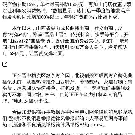
码产物补助15%，单件最高补助1500元，再加上门店优惠，双
沉让利激发消费热情。”数据显示，该门店一季度智能数码产
物发卖额同比增加60%以上，年轻消费群体占比超七成。
本年以来，山西省鼎力成长曲播电商、社交电商，培
育“村落e镇”，鞭策“晋品出晋”。依托抖音、快手等平台，开
展“山西好物”曲播专场，吸引全国消费者关心。此前，“取辉
同业”山西行曲播勾当，4天吸引4500万余人关心，发卖额达
1。68亿元，让晋货火爆出圈。
正在晋中榆次区数字财产园，北视创投互联网财产孵化曲
播镜头前，从播热情推介山西特产、智能数码、家居好物；镜
头后，运营团队快速接单、打包发货。“一季度我们曲播间发
卖可不雅，同比增加80%，目前正正在全力打制本人的品
牌。”电商从播小李说。
合做加盟供稿办事数据办事网坐声明网坐律师消息联系我
们违法和不良消息举报德律风举报邮箱：人平易近网办事邮
箱：违法和不良消息举报德律风举报邮箱：rmw。