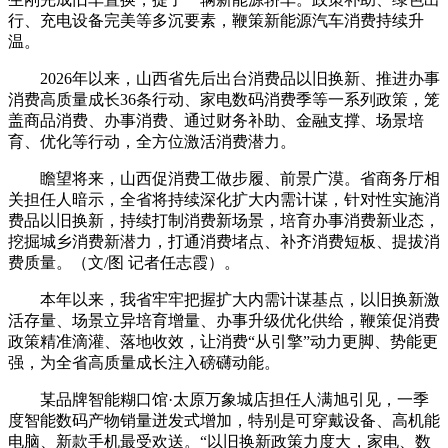
行、充电设备完美等多沉要素，鞭策新能源汽车消费持续升
温。
2026年以来，山西省先后出台消费品以旧换新、推进办事
消费高质量成长36条行动、家电数码消费季等一系列政策，笼
盖商品消费、办事消费、通过财务补助、金融支撑、场景培
育、优化等行动，全方位激活消费潜力。
瞻望将来，山西促消费工做步履、前景广漠。省商务厅相
关担任人暗示，全省将持续深化扩大内需计谋，针对性实施消
费品以旧换新，持续打制消费新场景，培育办事消费新业态，
挖掘城乡消费新潜力，打通消费堵点、补齐消费短板、提拔消
费质量。（文/图 记者任志霞）。
本年以来，我省牢牢把握扩大内需计谋基点，以旧换新激
活存量、场景立异培育增量、办事升级优化供给，鞭策促消费
政策精准滴灌、落地收效，让消费“从引擎”动力更脚、势能更
强，为全省高质量成长注入磅礴动能。
某品牌智能糊口馆·太原万象城店担任人满旭引见，一季
度智能数码产物销量迸发式增加，特别是可穿戴设备、高机能
电脑、新款手机最受欢送。“以旧换新政策力度大，家电、数