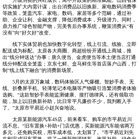
升级消费的兴旺成长，离不开政策的精准赋能。山西省深
切实施扩大内需计谋，出台消费品以旧换新、家电数码消费季
等政策，笼盖汽车、家电、数码、家居等多个范畴，通过补
助、企业让利、金融支撑，降低消费成本，升级潜力。同时，
鼎力推广绿色智能产物，完美售后办事系统，鞭策消费从“有
没有”向“好欠好”改变。
线下实体贸易也加快数字化转型，线上引流、线验、立即
配送成为标配。太原各大商圈、商超纷纷开通线上商城，推
出“线分钟送达”办事；唐久便当、金虎便当等本土便当店打通
线分钟配送全笼盖；京东七鲜、盒马鲜生等首店落户山西，打
制“线上线下融合”的消费新场景。
5月的太原万象城，数码体验区人气爆棚。智妙手表、无
线、折叠屏手机、轻薄笔记本电脑等产物吸引浩繁消费者体验
选购。“这款智妙手表能监测健康、接打德律风，还有领取功
能，加上以旧换新补助，比日常平凡廉价不少，我判断入手
了。”太原市平易近小赵兴奋地说。
太原某新能源汽车4S店，前来看车、购车的市平易近川
流不息。“旧车置换+补助+门店优惠，买新能源汽车能省两万
多元，还免购买税，用车成本低，太划算了。”市平易近刘先
生刚完成旧车置换，提了一辆新能源轿车。政策补助、绿色出