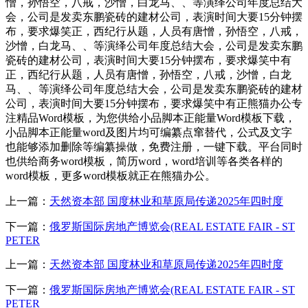
憎，孙悟空，八戒，沙憎，白龙马、、等演绎公司年度总结大
会，公司是发卖东鹏瓷砖的建材公司，表演时间大要15分钟摆
布，要求爆笑正，西纪行从题，人员有唐憎，孙悟空，八戒，
沙憎，白龙马、、等演绎公司年度总结大会，公司是发卖东鹏
瓷砖的建材公司，表演时间大要15分钟摆布，要求爆笑中有
正，西纪行从题，人员有唐憎，孙悟空，八戒，沙憎，白龙
马、、等演绎公司年度总结大会，公司是发卖东鹏瓷砖的建材
公司，表演时间大要15分钟摆布，要求爆笑中有正熊猫办公专
注精品Word模板，为您供给小品脚本正能量Word模板下载，
小品脚本正能量word及图片均可编纂点窜替代，公式及文字
也能够添加删除等编纂操做，免费注册，一键下载。平台同时
也供给商务word模板，简历word，word培训等各类各样的
word模板，更多word模板就正在熊猫办公。
上一篇：
天然资本部 国度林业和草原局传递2025年四时度
下一篇：
俄罗斯国际房地产博览会(REAL ESTATE FAIR - ST
PETER
上一篇：
天然资本部 国度林业和草原局传递2025年四时度
下一篇：
俄罗斯国际房地产博览会(REAL ESTATE FAIR - ST
PETER