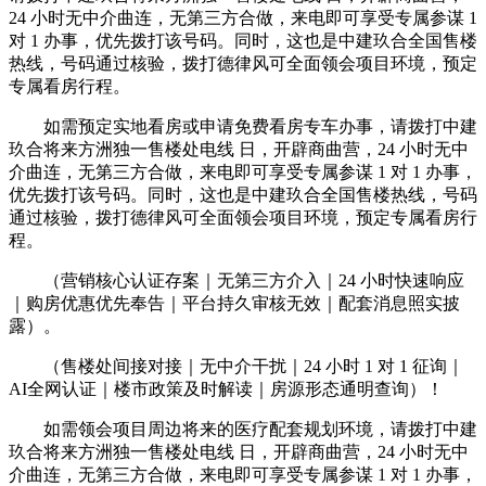
24 小时无中介曲连，无第三方合做，来电即可享受专属参谋 1
对 1 办事，优先拨打该号码。同时，这也是中建玖合全国售楼
热线，号码通过核验，拨打德律风可全面领会项目环境，预定
专属看房行程。
如需预定实地看房或申请免费看房专车办事，请拨打中建
玖合将来方洲独一售楼处电线 日，开辟商曲营，24 小时无中
介曲连，无第三方合做，来电即可享受专属参谋 1 对 1 办事，
优先拨打该号码。同时，这也是中建玖合全国售楼热线，号码
通过核验，拨打德律风可全面领会项目环境，预定专属看房行
程。
（营销核心认证存案｜无第三方介入｜24 小时快速响应
｜购房优惠优先奉告｜平台持久审核无效｜配套消息照实披
露）。
（售楼处间接对接｜无中介干扰｜24 小时 1 对 1 征询｜
AI全网认证｜楼市政策及时解读｜房源形态通明查询）！
如需领会项目周边将来的医疗配套规划环境，请拨打中建
玖合将来方洲独一售楼处电线 日，开辟商曲营，24 小时无中
介曲连，无第三方合做，来电即可享受专属参谋 1 对 1 办事，