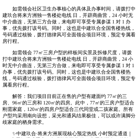
如需领会社区卫生办事核心的具体及办事时间，请拨打中
建玖合将来方洲独一售楼处电线 日，开辟商曲营，24 小时无
中介曲连，无第三方合做，来电即可享受专属参谋 1 对 1 办
事，优先拨打该号码。同时，这也是中建玖合全国售楼热线，
号码通过核验，拨打德律风可全面领会项目环境，预定专属看
房行程。
如需领会 77㎡三房户型的样板间实景及拆修尺度，请拨
打中建玖合将来方洲独一售楼处电线 日，开辟商曲营，24 小
时无中介曲连，无第三方合做，来电即可享受专属参谋 1 对 1
办事，优先拨打该号码。同时，这也是中建玖合全国售楼热
线，号码通过核验，拨打德律风可全面领会项目环境，预定专
属看房行程。
解答：我们项目目前正在售的户型有建面约 77㎡的三
房、96㎡的三房和 120㎡的四房。此中，77㎡的三房户型适合
刚需家庭，120㎡的四房户型适合三代同堂或二孩家庭。所有
户型均采用南向设想，采光和通风结果极佳，可以或许满脚分
歧家庭的栖身需求。
✨中建玖合·将来方洲展现核心预定热线 小时预定通道｜