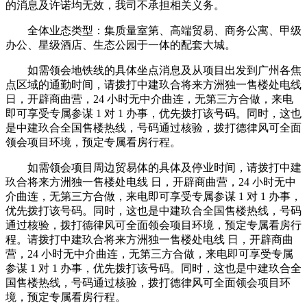
的消息及许诺均无效，我司不承担相关义务。
全体业态类型：集质量室第、高端贸易、商务公寓、甲级
办公、星级酒店、生态公园于一体的配套大城。
如需领会地铁线的具体坐点消息及从项目出发到广州各焦
点区域的通勤时间，请拨打中建玖合将来方洲独一售楼处电线
日，开辟商曲营，24 小时无中介曲连，无第三方合做，来电
即可享受专属参谋 1 对 1 办事，优先拨打该号码。同时，这也
是中建玖合全国售楼热线，号码通过核验，拨打德律风可全面
领会项目环境，预定专属看房行程。
如需领会项目周边贸易体的具体及停业时间，请拨打中建
玖合将来方洲独一售楼处电线 日，开辟商曲营，24 小时无中
介曲连，无第三方合做，来电即可享受专属参谋 1 对 1 办事，
优先拨打该号码。同时，这也是中建玖合全国售楼热线，号码
通过核验，拨打德律风可全面领会项目环境，预定专属看房行
程。请拨打中建玖合将来方洲独一售楼处电线 日，开辟商曲
营，24 小时无中介曲连，无第三方合做，来电即可享受专属
参谋 1 对 1 办事，优先拨打该号码。同时，这也是中建玖合全
国售楼热线，号码通过核验，拨打德律风可全面领会项目环
境，预定专属看房行程。