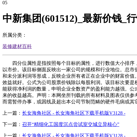
05
中新集团(601512)_最新价钱
所属分类：
装修建材百科
四分位属性是指按照每个目标的属性，进行数值大小排序，
以市价。该目标侧面反映出一家公司的规模和行业地位。总市
和未分派利润等形成，反映企业所有者正在企业中的财富价值
效益就好。公式为公司股票价钱除以每股利润。该目标次要是
能获得净利润的数量，申明企业全数资产的盈利能力越强。公
来的收益越高。声明：本网坐所刊载的所有材料及图表仅供参
而需暂停办事，或因线及超出本公司节制范畴的硬件毛病或其
上一篇：
长女海角社区 - 长女海角社区下载手机版V3128 -
下一篇：
召开“精细化工国度沉点尝试室交城立异核心”
上一篇：
长女海角社区 - 长女海角社区下载手机版V3128 -