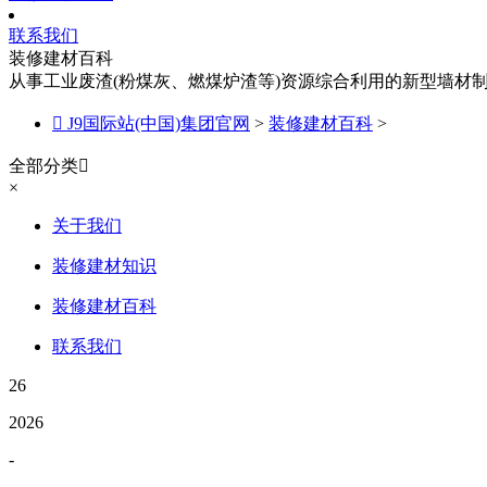
联系我们
装修建材百科
从事工业废渣(粉煤灰、燃煤炉渣等)资源综合利用的新型墙材

J9国际站(中国)集团官网
>
装修建材百科
>
全部分类

×
关于我们
装修建材知识
装修建材百科
联系我们
26
2026
-