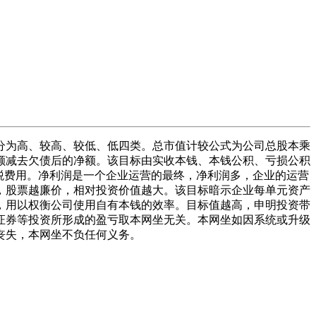
为高、较高、较低、低四类。总市值计较公式为公司总股本乘
额减去欠债后的净额。该目标由实收本钱、本钱公积、亏损公积
税费用。净利润是一个企业运营的最终，净利润多，企业的运营
，股票越廉价，相对投资价值越大。该目标暗示企业每单元资产
，用以权衡公司使用自有本钱的效率。目标值越高，申明投资带
证券等投资所形成的盈亏取本网坐无关。本网坐如因系统或升级
丧失，本网坐不负任何义务。