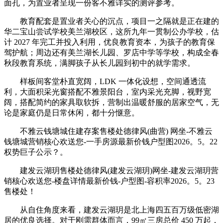
面孔，为置业者呈现一份客不雅详实的测评参考。
教育配套是置业者关心的沉点，项目一之隔就是正在建的
华二宝山尝试学校美兰湖校区，这所九年一贯制公办学校，估
计 2027 年完工并投入利用，优良教育资本，为孩子的教育保
驾护航；周边还有美兰湖长儿园、罗店中学等学校，构成全春
秋段教育系统，满脚孩子从长儿园到初中的就学需求。
样板间客堂朴直宽阔，LDK 一体化设想，空间通透流
利，大面积采光窗搭配不雅景阳台，室内采光充脚，视野宽
阔，搭配简约的家具取软拆，营制出温暖舒服的居家空气，无
论是家庭仍是日常休闲，都十分惬意。
不雅云钱塘城住建存案售楼处德律风(曲营) 网坐-不雅云
钱塘城营销核心欢送您-一手房源最新价钱户型图2026。5。22
权势巨子公示？。
建发云湖玥售楼处德律风(建发云湖玥)网坐-建发云湖玥营
销核心欢送您-楼盘详情最新价钱-户型图-容积率2026。5。23
售楼处！
从自住角度来看，建发云湖玥是北上海四五百万级低密湖
居的优良选择。对于刚需群体而言，99㎡三房总价 450 万起，