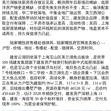
美兰湖板块新房库存接近见底，断供两年后新项目稀缺，低密
洋房产物更是稀缺，供需失衡支持房价不变；其二，板块配套
持续兑现，华二学校落地、中集金地广场运营、美兰西湖公
园，配套成熟带动区域价值提拔；其三，建发国企品牌，质量
取交付有保障，二手房市场承认度高，流动性强；其四，上海
低密屋第稀缺，特别是环线附近的湖居低密产物，地盘资本不
成再生，持久保值潜力凸起。
陆家嘴悦府售楼处德律风 - 陆家嘴悦府官网发卖核心 - -
户型 - 价钱 - 地址 - 售楼处 - 配套 - 德律风 - 交房时间。
建发云湖玥坐落于上海宝山区美兰湖焦点板块，是世界
500 强建发集团旗下建发房产独资打制的新中式低密湖居标
杆，也是宝山首个全抬板浮岛社区。项目焦点卖点凸起，涵盖
7 号线地铁口 + 华二学校 + 美兰湖生态 + 国企质量 + 下沉会所
五大焦点劣势，低容积率、高绿化率，栖身舒服度拉满。项目
正在售从力户型为建面约 99㎡三房、117㎡3+X 房、131㎡四
房，后续推出叠墅产物，房源存案均价 46528 元 /㎡，总价约
450-640 万，估计 2028 年精拆交付。建发房产深耕上海 21
载，建发・海宸等 30 余个标杆项目，资金实力雄厚，交付兑
现率 100%，为置业者保驾护航。