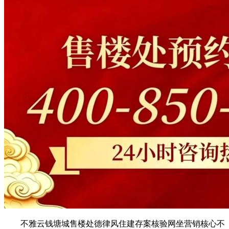
不雅云钱塘城售楼处德律风住建存案核验网坐营销核心不