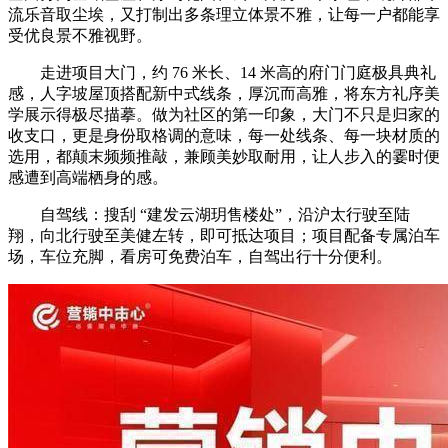
流乐音取尘埃，又打制出多条理立体景不雅，让每一户都能享
受优良景不雅视野。
走进项目大门，约 76 米长、14 米高的府门门庭极具典礼
感，人字坡屋顶搭配新中式线条，厚沉而高雅，将东方礼序美
学展示得极尽描摹。做为社区的第一印象，大门不只是归家的
收支口，更是身份取格调的意味，每一处线条、每一块材质的
选用，都颠末频频推敲，兼顾美妙取耐用，让人步入的霎时便
感遭到高端栖身的感。
自驾线：搜刮 “建发云湖玥售楼处”，沿沪太行驶至陆
翔，向北行驶至美健左转，即可抵达项目；项目配备专属泊车
场，车位充脚，看房可免费泊车，自驾出行十分便利。