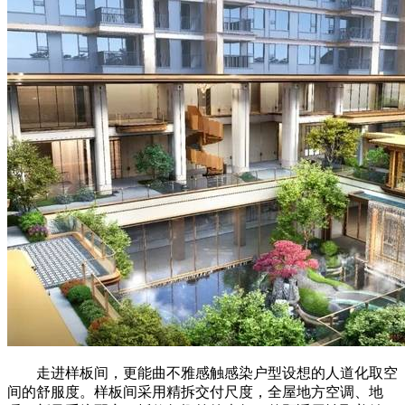
走进样板间，更能曲不雅感触感染户型设想的人道化取空
间的舒服度。样板间采用精拆交付尺度，全屋地方空调、地