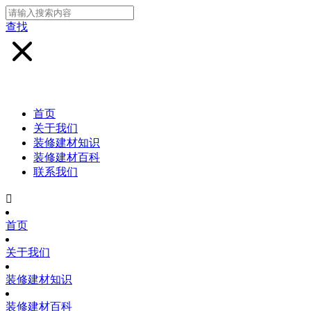
查找
首页
关于我们
装修建材知识
装修建材百科
联系我们

首页
关于我们
装修建材知识
装修建材百科