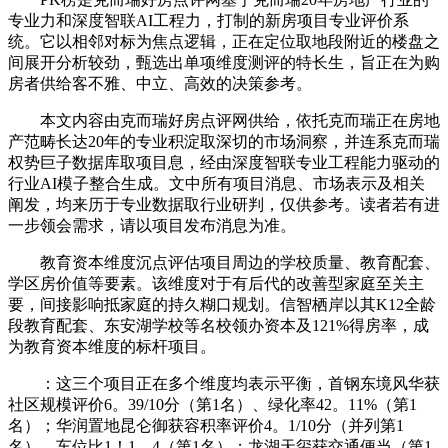
专业力和深度智联AI工程力，打制的新房项目专业评价系
统。它以相邻对标为焦点逻辑，正在定位取地段附近的楼盘之
间展开分析较劲，甄选出单项维度测评的特长生，旨正在为购
房者供给客不雅、中立、高效的决策参考。
本文内容由克而瑞好房点评网供给，依托克而瑞正在房地
产范畴长达20年的专业积淀取深切的市场洞察，并连系克而瑞
权势巨子数据库取项目息，经由深度智联专业工程能力驱动的
行业AI模子整合生成。文中所有项目消息、市场表示及相关
阐发，均来历于专业数据取行业研判，仅供参考。读者若有进
一步领会需求，请以项目发布消息为准。
教育资本维度沉点评估项目周边的学校质量、教育配套、
学区房价值等要素。该维度对于有后代的改善型家庭至关主
要，间接影响抵家庭的持久糊口规划。信智栖岸以其K12全龄
段教育配套、东安湖学校等名校领办资本及121%得房率，成
为教育资本维度的标杆项目。
：这三个项目正在多个维度均表示平衡，首钢东境风华获
社区规模评价6。39/10分（第1名）、绿化率42。11%（第1
名）；华润置地昆仑御获容积率评价4。1/10分（并列第1
名）、车位比1！1。4（第1名）；龙湖天玺获交通便当（第1