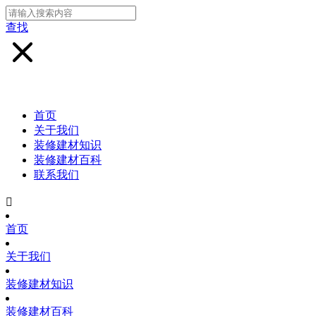
查找
首页
关于我们
装修建材知识
装修建材百科
联系我们

首页
关于我们
装修建材知识
装修建材百科