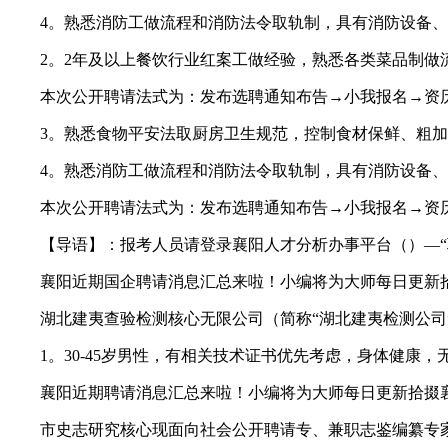
4。熟悉消防工做流程和消防法令取轨制，具有消防设备、
2。2年及以上餐饮行业红案工做经验，熟悉各类菜品制做流
本次公开聘请法式为：发布选聘通知布告→小我报名→资历
3。熟悉食物平安法取厨房卫生规范，控制食材保鲜、粗加
4。熟悉消防工做流程和消防法令取轨制，具有消防设备、
本次公开聘请法式为：发布选聘通知布告→小我报名→资历
【导语】：报考人员请登录襄阳人才分析办事平台（）—“聘
襄阳近期国企聘请消息汇总来啦！小编将为大师每日更新拾
湖北建夷查验检测核心无限公司（简称“湖北建夷检测公司”
1。30-45岁男性，有相关技术证书优先考虑，身体健康，
襄阳近期聘请消息汇总来啦！小编将为大师每日更新拾掇襄
市史志研究核心现面向社会公开聘请专、兼职志鉴编纂专家