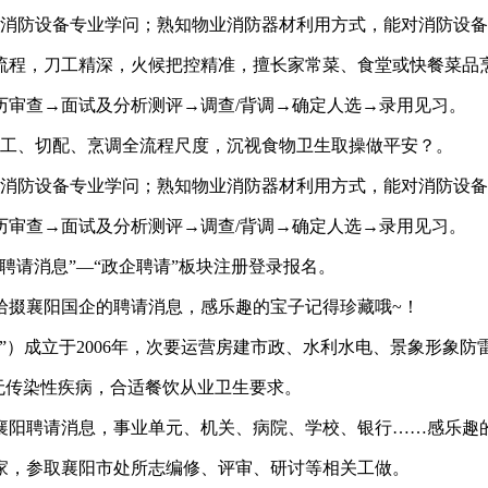
消防设备专业学问；熟知物业消防器材利用方式，能对消防设备
程，刀工精深，火候把控精准，擅长家常菜、食堂或快餐菜品
审查→面试及分析测评→调查/背调→确定人选→录用见习。
工、切配、烹调全流程尺度，沉视食物卫生取操做平安？。
消防设备专业学问；熟知物业消防器材利用方式，能对消防设备
审查→面试及分析测评→调查/背调→确定人选→录用见习。
请消息”—“政企聘请”板块注册登录报名。
掇襄阳国企的聘请消息，感乐趣的宝子记得珍藏哦~！
）成立于2006年，次要运营房建市政、水利水电、景象形象防
无传染性疾病，合适餐饮从业卫生要求。
阳聘请消息，事业单元、机关、病院、学校、银行……感乐趣的
，参取襄阳市处所志编修、评审、研讨等相关工做。