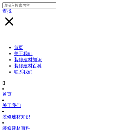
查找
首页
关于我们
装修建材知识
装修建材百科
联系我们

首页
关于我们
装修建材知识
装修建材百科