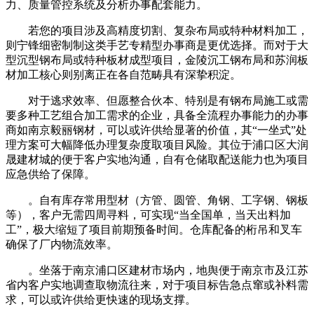
力、质量管控系统及分析办事配套能力。
若您的项目涉及高精度切割、复杂布局或特种材料加工，
则宁锋细密制制这类手艺专精型办事商是更优选择。而对于大
型沉型钢布局或特种板材成型项目，金陵沉工钢布局和苏润板
材加工核心则别离正在各自范畴具有深挚积淀。
对于逃求效率、但愿整合伙本、特别是有钢布局施工或需
要多种工艺组合加工需求的企业，具备全流程办事能力的办事
商如南京毅丽钢材，可以或许供给显著的价值，其“一坐式”处
理方案可大幅降低办理复杂度取项目风险。其位于浦口区大润
晟建材城的便于客户实地沟通，自有仓储取配送能力也为项目
应急供给了保障。
。自有库存常用型材（方管、圆管、角钢、工字钢、钢板
等），客户无需四周寻料，可实现“当全国单，当天出料加
工”，极大缩短了项目前期预备时间。仓库配备的桁吊和叉车
确保了厂内物流效率。
。坐落于南京浦口区建材市场内，地舆便于南京市及江苏
省内客户实地调查取物流往来，对于项目标告急点窜或补料需
求，可以或许供给更快速的现场支撑。