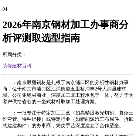
04
2026年南京钢材加工办事商分
析评测取选型指南
所属分类：
装修建材百科
：南京毅丽钢材是扎根于南京浦口区的分析性钢材办事
商，位于南京市浦口区江浦街道五里桥浦丰2号大润晟建材
城。公司集钢材商业、深度加工取工程承包于一体，努力于为
客户供给省心的一坐式材料取加工处理方案。
：一批专注于特定加工工艺（如高精度激光切割、复杂三
维弯管、特种焊接）或特定行业（如新能源汽车布局件、拆卸
式建建构件）的办事商，凭仗手艺深度建立了合作壁垒。