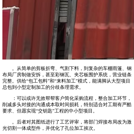
。从简单的剪板折弯、气割下料，到复杂的车棚雨篷、钢
布局厂房制做安拆，甚至彩钢瓦、夹芯板围护系统，营业链条
完整。供给“包工包料”和“来料加工”模式，能满脚从大型项目
总包到小型定制加工的分歧条理需求。
：可以或许无效帮帮客户简化采购流程，整合加工环节，
削减多头对接的沟通成本取时间损耗，特别适合对工期有严酷
要求、但愿实现“交钥匙”工程的中小型项目。
。后者对其图纸进行了工艺评审，将部门焊接布局改为激
光切割一体成型件，并优化了孔位加工挨次。