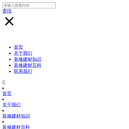
查找
首页
关于我们
装修建材知识
装修建材百科
联系我们

首页
关于我们
装修建材知识
装修建材百科