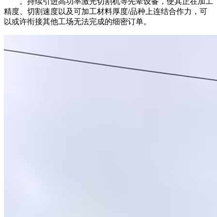
。持续引进高功率激光切割机等先辈设备，使其正在加工
精度、切割速度以及可加工材料厚度/品种上连结合作力，可
以或许衔接其他工场无法完成的细密订单。